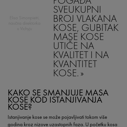
POGAĐA
SVEUKUPNI
BROJ VLAKANA
Elisa Simonpietri,
naučna direktorka
KOSE, GUBITAK
u Vichyju
MASE KOSE
UTIČE NA
KVALITET I NA
KVANTITET
KOSE.
KAKO SE SMANJUJE MASA
KOSE KOD ISTANJIVANJA
KOSE?
Istanjivanje kose se može pojavljivati tokom više
godina kroz nizove uzastopnih faza. U početku kosa