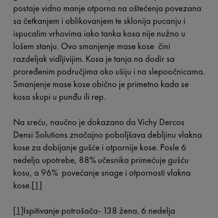
postaje vidno manje otporna na oštećenja povezana
sa četkanjem i oblikovanjem te sklonija pucanju i
ispucalim vrhovima iako tanka kosa nije nužno u
lošem stanju. Ovo smanjenje mase kose čini
razdeljak vidljivijim. Kosa je tanja na dodir sa
proređenim područjima oko ušiju i na slepoočnicama.
Smanjenje mase kose obično je primetno kada se
kosa skupi u punđu ili rep.
Na sreću, naučno je dokazano da Vichy Dercos
Densi Solutions značajno poboljšava debljinu vlakna
kose za dobijanje gušće i otpornije kose. Posle 6
nedelja upotrebe, 88% učesnika primećuje gušću
kosu, a 96% povećanje snage i otpornosti vlakna
kose.
[1]
[1]
Ispitivanje potrošača- 138 žena.
6 nedelja