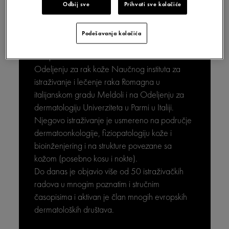
DESMOND
Odbij sve
Prihvati sve kolačiće
MANDEL
Podešavanja kolačića
Ovlašćeni dermatolog i venerolog u Italiji i
Evropi. Trenutno radi kao istraživač na
Odeljenju za rak kože Naučnog instituta za
istraživanje i lečenje raka Romagna u
italijanskom gradu Meldoli i na Odeljenju za
dermatologiju Univerziteta u Parmi u Italiji.
Njegovo istraživanje je usmereno na područje
dermatoonkologije, fiziopatologiju kože i
bioinženjering i na strukture povezane sa
kožom (posebno kosu i nokte).
Do danas je objavio više od 50 istraživačkih
radova u mnogim poznatim i stručnim
časopisima i aktivan je član mnogih evropskih
dermatoloških društava.