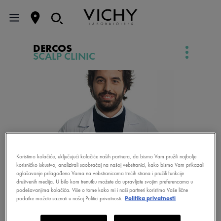
DERCOS
SCALP CLINIC
Koristimo kolačiće, uključujući kolačiće naših partnera, da bismo Vam pružili najbolje
korisničko iskustvo, analizirali saobraćaj na našoj vebstranici, kako bismo Vam prikazali
oglašavanje prilagođeno Vama na vebstranicama trećih strana i pružili funkcije
društvenih medija. U bilo kom trenutku možete da upravljate svojim preferencama u
STRUČNJAK
podešavanjima kolačića. Više o tome kako mi i naši partneri koristimo Vaše lične
DR. VICTOR
podatke možete saznati u našoj Politici privatnosti.
Politika privatnosti