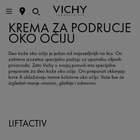
KREMA ZA PODRUČJE
OKO OČIJU
Deo kože oko očiju je jedan od najosetljivijih na licu. On
zahteva izuzetno specijalnu pažnju uz upotrebu ciljanih
proizvoda. Zato Vichy u svojoj ponudi ima specijalne
preparate za deo kože oko očiju. Ovi preparati uklanjaju
bore ili ublažavaju tamne kolutove oko očiju. Vaše lice će
izgledati manje umorno, glatkije i odmorno.
LIFTACTIV