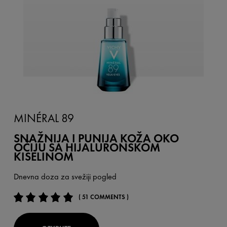
MINÉRAL 89
SNAŽNIJA I PUNIJA KOŽA OKO
OČIJU SA HIJALURONSKOM
KISELINOM
Dnevna doza za svežiji pogled
( 51 COMMENTS )