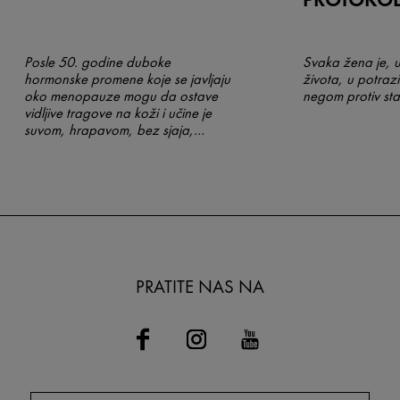
Posle 50. godine duboke
Svaka žena je, u
hormonske promene koje se javljaju
života, u potraz
oko menopauze mogu da ostave
negom protiv sta
vidljive tragove na koži i učine je
suvom, hrapavom, bez sjaja,
čvrstine i punoće. Uz Vichy
Neovadiol liniju kožu je moguće
„oživeti” i postići blistaviji, svežiji
ten u ovom specifičnom periodu
života.
PRATITE NAS NA