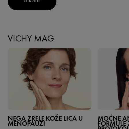
OTKRIJTE
VICHY MAG
NEGA ZRELE KOŽE LICA U
MOĆNE AN
MENOPAUZI
FORMULE 
PROTOKOL