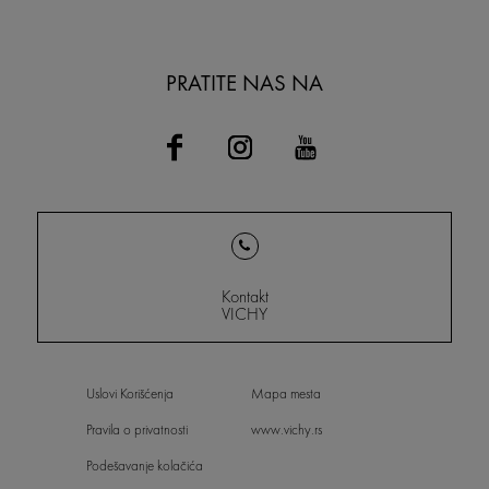
PRATITE NAS NA
Kontakt
VICHY
Uslovi Korišćenja
Mapa mesta
Pravila o privatnosti
www.vichy.rs
Podešavanje kolačića