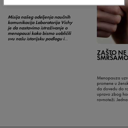
PROMENAMA
Misija našeg odeljenja naučnih
komunikacija Laboratorija Vichy
je da nastavimo istraživanje o
menopauzi kako bismo uobličili
svu našu istorijsku podlogu i
unapredili znanja. Na taj način
garantujemo da ćemo
ZAŠTO NE
svakodnevno pratiti žene i
SMRŠAMO
omogućiti najbolje od nauke za
njihovu budućnost.”
Menopauza uzro
promene u žensk
da dovedu do ra
upravo zbog hor
ravnoteži. Jedn
posledica je dobi
se događa u tel
menopauze i zašt
smršati?