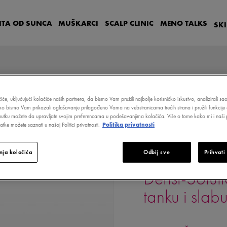
ITA OD SUNCA
MUŠKARCI
SCALP
CLINIC
MENO
TALKS
SK
iće, uključujući kolačiće naših partnera, da bismo Vam pružili najbolje korisničko iskustvo, analizirali s
ako bismo Vam prikazali oglašavanje prilagođeno Vama na vebstranicama trećih strana i pružili funkcije 
GENERATOR ZA TANKU I SLABU KOSU
nutku možete da upravljate svojim preferencama u podešavanjima kolačića. Više o tome kako mi i naši p
tke možete saznati u našoj Politici privatnosti.
Politika privatnosti
ja kolačića
Odbij sve
Prihvati
DERCOS
Densi-Solut
tanku i slab