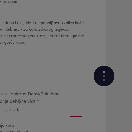
gušću kosu
i slabu kosu, hidrira i poboljšava kvalitet kože
u i debljinu - za kosu zdravog izgleda.
m sa proređivanjem kose, nedostatkom gustine i
u, gušću kosu.
sle upotrebe Densi-Solutions
nje debljine vlasi*
KOJE SU PREDNOSTI
PROIZVODA?
 žena, 6 nedelja
EFIKASNOST DOKAZALE ŽENE
je kose
KOJI SU AKTIVNI SASTOJCI
o puta nedeljno