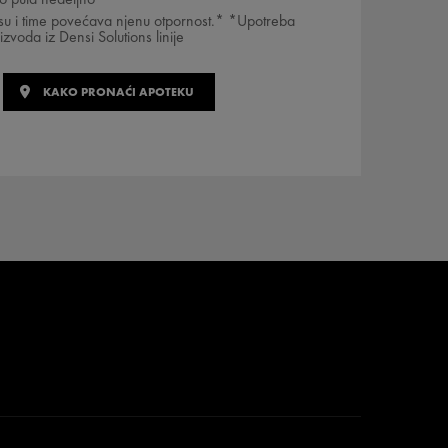
FORMULE
su i time povećava njenu otpornost.* *Upotreba
izvoda iz Densi Solutions linije
KAKO JE FORMULISAN
PROIZVOD?
KAKO PRONAĆI APOTEKU
VAŠ DENSI-SOLUTIONS
ŠTA MISLE O TOME
VAŠA RUTINA
VICHY MAG