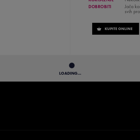
Jača ko
DOBROBITI
svih pro
KUPITE ONLINE
LOADING...