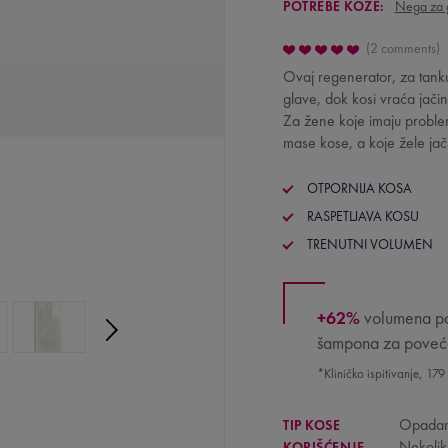
POTREBE KOŽE:
Nega za 
2 comments
Ovaj regenerator, za tanku 
glave, dok kosi vraća jačin
Za žene koje imaju proble
mase kose, a koje žele jač
OTPORNIJA KOSA
RASPETLJAVA KOSU
TRENUTNI VOLUMEN
+62%
volumena po
šampona za poveća
*Kliničko ispitivanje, 179
Opadan
TIP KOSE
Nekolik
KORIŠĆENJE