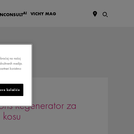
AI
VICHY
MAG
IN
CONSULT
aobraćaj na našoj
društvenih medija.
artneri koristimo
 sve kolačiće
ions Regenerator za
u kosu