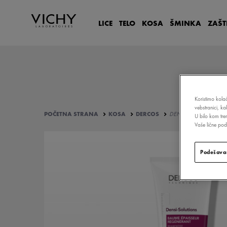
LICE
TELO
KOSA
ŠMINKA
ZAŠT
Koristimo kolač
vebstranici, k
POČETNA STRANA
KOSA
DERCOS
DENSI-SOLUTIONS RE
U bilo kom tre
Vaše lične poda
Podešavan