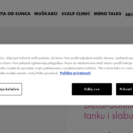
ITA OD SUNCA
MUŠKARCI
SCALP
CLINIC
MENO
TALKS
SK
iće, uključujući kolačiće naših partnera, da bismo Vam pružili najbolje korisničko iskustvo, analizirali s
ako bismo Vam prikazali oglašavanje prilagođeno Vama na vebstranicama trećih strana i pružili funkcije 
GENERATOR ZA TANKU I SLABU KOSU
nutku možete da upravljate svojim preferencama u podešavanjima kolačića. Više o tome kako mi i naši p
tke možete saznati u našoj Politici privatnosti.
Politika privatnosti
ja kolačića
Odbij sve
Prihvati
DERCOS
Densi-Solut
tanku i slab