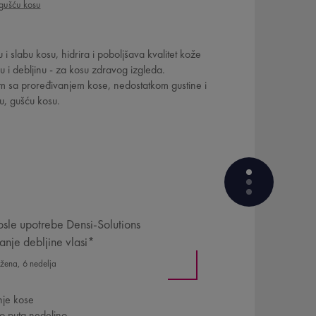
gušću kosu
i slabu kosu, hidrira i poboljšava kvalitet kože
u i debljinu - za kosu zdravog izgleda.
m sa proređivanjem kose, nedostatkom gustine i
u, gušću kosu.
sle upotrebe Densi-Solutions
nje debljine vlasi*
KOJE SU PREDNOSTI
PROIZVODA?
 žena, 6 nedelja
EFIKASNOST DOKAZALE ŽENE
je kose
KOJI SU AKTIVNI SASTOJCI
o puta nedeljno