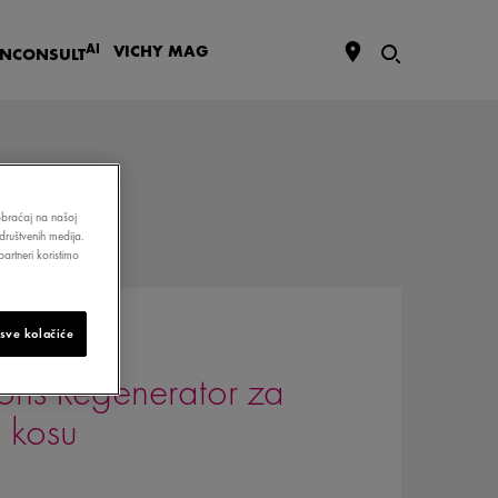
AI
VICHY
MAG
IN
CONSULT
aobraćaj na našoj
društvenih medija.
artneri koristimo
 sve kolačiće
ions Regenerator za
u kosu