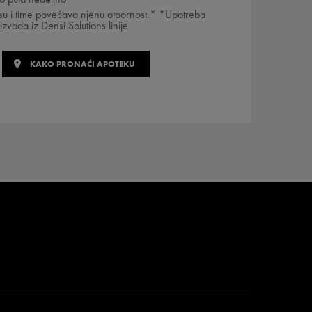
FORMULE
su i time povećava njenu otpornost.* *Upotreba
izvoda iz Densi Solutions linije
KAKO JE FORMULISAN
PROIZVOD?
KAKO PRONAĆI APOTEKU
VAŠ DENSI-SOLUTIONS
ŠTA MISLE O TOME
VAŠA RUTINA
VICHY MAG