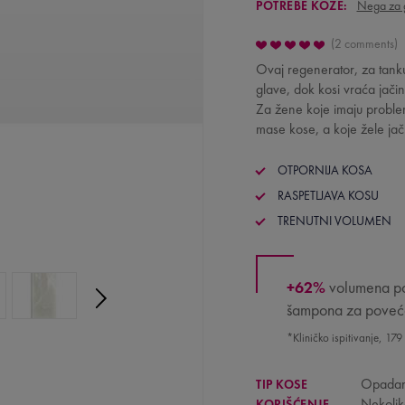
POTREBE KOŽE:
Nega za 
2 comments
Ovaj regenerator, za tanku 
glave, dok kosi vraća jačin
Za žene koje imaju proble
mase kose, a koje žele jač
OTPORNIJA KOSA
RASPETLJAVA KOSU
TRENUTNI VOLUMEN
+62%
volumena po
šampona za poveća
*Kliničko ispitivanje, 179
Opadan
TIP KOSE
Nekolik
KORIŠĆENJE