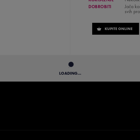
Jača ko
DOBROBITI
svih pro
KUPITE ONLINE
LOADING...