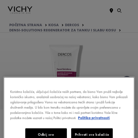
POČETNA STRANA
KOSA
DERCOS
DENSI-SOLUTIONS REGENERATOR ZA TANKU I SLABU KOSU
Koristimo kolačiće, uključujući kolačiće naših partnera, da bismo Vam pružili najbolje
KOJE SU PREDNOSTI
korisničko iskustvo, analizirali saobraćaj na našoj vebstranici, kako bismo Vam prikazali
PROIZVODA?
oglašavanje prilagođeno Vama na vebstranicama trećih strana i pružili funkcije
društvenih medija. U bilo kom trenutku možete da upravljate svojim preferencama u
podešavanjima kolačića. Više o tome kako mi i naši partneri koristimo Vaše lične
EFIKASNOST DOKAZALE ŽENE
podatke možete saznati u našoj Politici privatnosti.
Politika privatnosti
KOJI SU AKTIVNI SASTOJCI
FORMULE
Odbij sve
Prihvati sve kolačiće