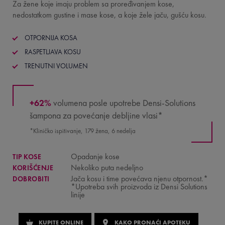
Za žene koje imaju problem sa proređivanjem kose,
nedostatkom gustine i mase kose, a koje žele jaču, gušću kosu.
OTPORNIJA KOSA
RASPETLJAVA KOSU
TRENUTNI VOLUMEN
+62%
volumena posle upotrebe Densi-Solutions
šampona za povećanje debljine vlasi*
*Kliničko ispitivanje, 179 žena, 6 nedelja
Opadanje kose
TIP KOSE
Nekoliko puta nedeljno
KORIŠĆENJE
Jača kosu i time povećava njenu otpornost.*
DOBROBITI
*Upotreba svih proizvoda iz Densi Solutions
linije
KUPITE ONLINE
KAKO PRONAĆI APOTEKU