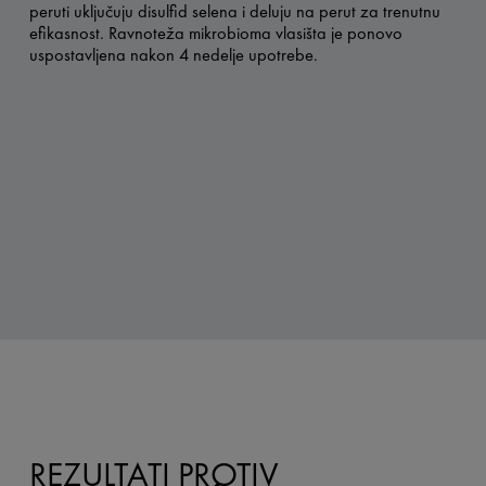
peruti uključuju disulfid selena i deluju na perut za trenutnu
efikasnost. Ravnoteža mikrobioma vlasišta je ponovo
uspostavljena nakon 4 nedelje upotrebe.
REZULTATI PROTIV