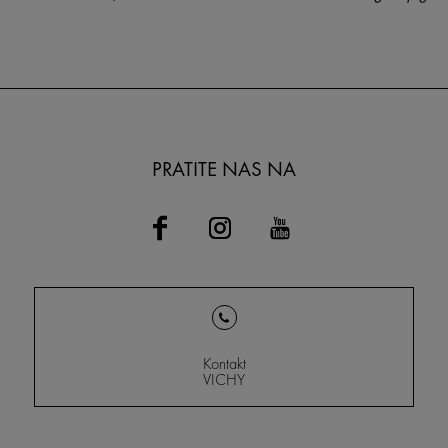
Fereirom, poznatijim kao Vitinja,
postaje suva i sk
koji postaje novi globalni
ambasador brenda.
PRATITE NAS NA
Kontakt
VICHY