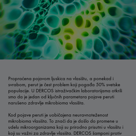
Propraćena pojavom ljuskica na vlasištu, a ponekad i
svrabom, perut je čest problem koji pogađa 50% svetske
populacije. U DERCOS istraživačkim laboratorijama otkrili
smo da je jedan od ključnih parametara pojave peruti
narušeno zdravlje mikrobioma vlasišta.
Kod pojave peruti je uobičajena neuravnoteženost
mikrobioma vlasišta. To znači da je došlo do promene u
udelu mikroorganizama koji su prirodno prisutni u vlasištu i
koji su važni za zdravlje vlasišta. DERCOS šamponi protiv