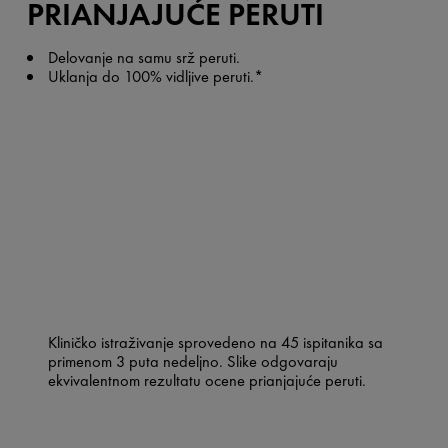
PRIANJAJUĆE PERUTI
Delovanje na samu srž peruti.
Uklanja do 100% vidljive peruti.*
Kliničko istraživanje sprovedeno na 45 ispitanika sa
primenom 3 puta nedeljno. Slike odgovaraju
ekvivalentnom rezultatu ocene prianjajuće peruti.