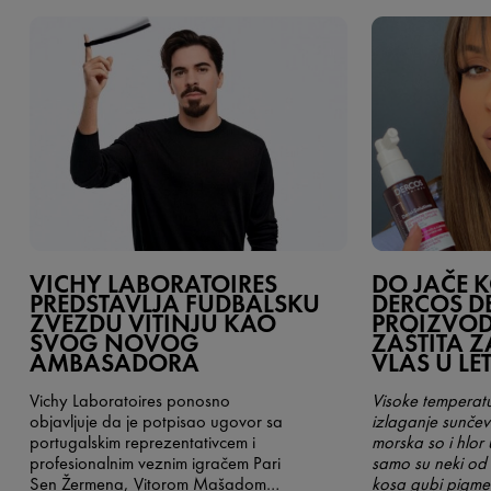
VICHY LABORATOIRES
DO JAČE K
PREDSTAVLJA FUDBALSKU
DERCOS D
ZVEZDU VITINJU KAO
PROIZVOD
SVOG NOVOG
ZAŠTITA Z
AMBASADORA
VLAS U LE
Vichy Laboratoires ponosno
Visoke temperat
objavljuje da je potpisao ugovor sa
izlaganje sunčev
portugalskim reprezentativcem i
morska so i hlor
profesionalnim veznim igračem Pari
samo su neki od 
Sen Žermena, Vitorom Mašadom
kosa gubi pigment