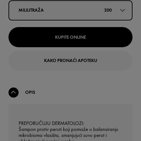
MILILITRAŽA
200
KUPITE ONLINE
KAKO PRONAĆI APOTEKU
OPIS
PREPORUČUJU DERMATOLOZI:
Šampon protiv peruti koji pomaže u balansiranju
mikrobioma vlasišta, smanjujući suvu perut i