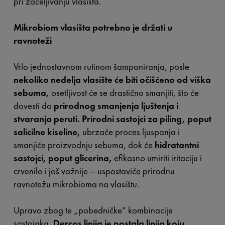
pri zaceljivanju vlasišta.
Mikrobiom vlasišta potrebno je držati u
ravnoteži
Vrlo jednostavnom rutinom šamponiranja, posle
nekoliko nedelja vlasište će biti očišćeno od viška
sebuma,
osetljivost će se drastično smanjiti, što će
dovesti do
prirodnog smanjenja ljuštenja i
stvaranja peruti. Prirodni sastojci za piling, poput
salicilne kiseline,
ubrzaće proces ljuspanja i
smanjiće proizvodnju sebuma, dok će
hidratantni
sastojci, poput glicerina,
efikasno umiriti iritaciju i
crvenilo i još važnije – uspostaviće prirodnu
ravnotežu mikrobioma na vlasištu.
Upravo zbog te „pobedničke“ kombinacije
sastojaka,
Dercos linija je postala linija koju