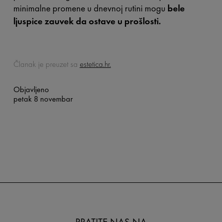
minimalne promene u dnevnoj rutini mogu
bele
ljuspice zauvek da ostave u prošlosti.
Članak je preuzet sa
estetica.hr.
Objavljeno
petak 8 novembar