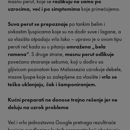
masnu perut, koje se
razlikuju ne samo po
uzrocima, već i po simptomima
koje primećujemo.
Suva perut se prepoznaje
po tankim belim i
sivkastim ljuspicama koje su na dodir suve i lagane, a
sa vlasišta otpadaju vrlo lako – upravo je o ovom tipu
peruti reč kada su u pitanju
omražena „bela
ramena“
. S druge strane,
masnu perut odlikuje
povećano stvaranje sebuma, koji u dodiru sa
gljivicom poznatom kao Malassezia uzrokuje debele,
masne ljuspe koje su zalepljene za vlasište i
vrlo se
teško uklanjaju, čak i šamponiranjem.
Kućni preparati ne donose trajno rešenje jer ne
deluju na uzrok problema
Već i vrlo jednostavna Google pretraga rezultiraće
brojnim predlozima kućnih preparata koji obećavaju