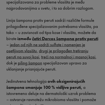
specijalizovana za probleme vlasišta je među
najprodavanijima u svetu, i to sa dobrim razlogom.
Linija šampona protiv peruti sadrži različite formule
prilagođene specijalizovanim potrebama vlasišta, pa
tako – u zavisnosti od tipa kose i vlasišta, možete da
birate
između
četiri Dercos šampona protiv peruti
–
jedan od njih ne sadrži sulfate i namenjen je
osetljivom vlasištu
,
drugi je prilagođen tretiranju
peruti na suvoj kosi
,
treći na normalnoj i masnoj kosi
,
dok je
piling šampon
specijalizovan upravo za
uklanjanje prianjajuće peruti.
Jedinstvena tehnologija
ovih oksigenirajućih
šampona smanjuje 100 % vidljive peruti,
a
istovremeno deluje na dermatološki uzrok problema
– ostvaruje ravnotežu mikrobioma vlasišta i pomaže