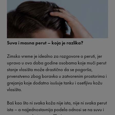
Suva i masna perut – koja je razlika?
Zimsko vreme je idealno za razgovore o peruti, jer
upravo u ovo doba godine osobama koje muči perut
stanje vlasišta može drastično da se pogorša,
prvenstveno zbog boravka u zatvorenim prostorima i
grejanja koje dodatno isušuje tanku i osetljivu kožu
vlasišta.
Baš kao što ni svaka koža nije ista, nije ni svaka perut
ista – a najjednostavnija podela odnosi se na suvu i