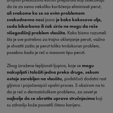
da će za samo nekoliko korišćenja eliminisati perut,
ali svakome ko se sa ovim problemom
svakodnevno nosi
jasno
je kako kokosovo ulje,
soda bikarbona ili ćak sirće ne mogu da reše
višegodišnji problem vlasišta.
Kako bismo razumeli
šta je sve potrebno za trajno uklanjanje peruti, važno
je shvatiti zašto je perut toliko tvrdokoran problem,
posebno kada je reč o masnom tipu peruti.
Zbog izražene lepljivosti ljupica, koje se
mogu
nakupljati i taložiti jedna preko druge, sebum
ostaje zarobljen na vlasištu,
podstičući dodatni rast
gljivica i pojačavajući upalni proces. S obzirom na to
da je reč o dermatološkom problemu, za savet je
najbolje da se obratite upravo stručnjacima
koji
su zdravlju kože posvetili čitavu karijeru.