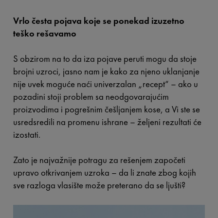
Vrlo česta pojava koje se ponekad izuzetno
teško rešavamo
S obzirom na to da iza pojave peruti mogu da stoje
brojni uzroci, jasno nam je kako za njeno uklanjanje
nije uvek moguće naći univerzalan „recept“ – ako u
pozadini stoji problem sa neodgovarajućim
proizvodima i pogrešnim češljanjem kose, a Vi ste se
usredsredili na promenu ishrane – željeni rezultati će
izostati.
Zato je najvažnije potragu za rešenjem započeti
upravo otkrivanjem uzroka – da li znate zbog kojih
sve razloga vlasište može preterano da se ljušti?