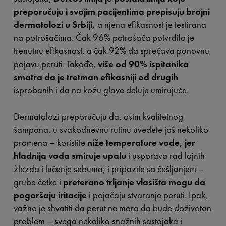
preporučuju i svojim pacijentima prepisuju brojni
dermatolozi u Srbiji,
a njena efikasnost je testirana
na potrošačima. Čak 96% potrošača potvrdilo je
trenutnu efikasnost, a čak 92% da sprečava ponovnu
pojavu peruti. Takođe,
više od 90% ispitanika
smatra da je tretman efikasniji od drugih
isprobanih i da na kožu glave deluje umirujuće.
Dermatolozi preporučuju da, osim kvalitetnog
šampona, u svakodnevnu rutinu uvedete još nekoliko
promena – koristite
niže temperature vode, jer
hladnija voda smiruje upalu
i usporava rad lojnih
žlezda i lučenje sebuma; i pripazite sa češljanjem –
grube četke i
preterano trljanje vlasišta mogu da
pogoršaju iritacije
i pojačaju stvaranje peruti. Ipak,
važno je shvatiti da perut ne mora da bude doživotan
problem – svega nekoliko snažnih sastojaka i