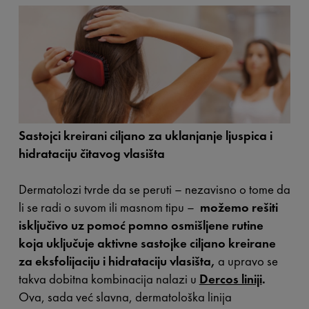
Sastojci kreirani ciljano za uklanjanje ljuspica i
hidrataciju čitavog vlasišta
Dermatolozi tvrde da se peruti – nezavisno o tome da
li se radi o suvom ili masnom tipu –
možemo rešiti
isključivo uz pomoć pomno osmišljene rutine
koja uključuje aktivne sastojke ciljano kreirane
za eksfolijaciju i hidrataciju vlasišta,
a upravo se
takva dobitna kombinacija nalazi u
Dercos liniji
.
Ova, sada već slavna, dermatološka linija