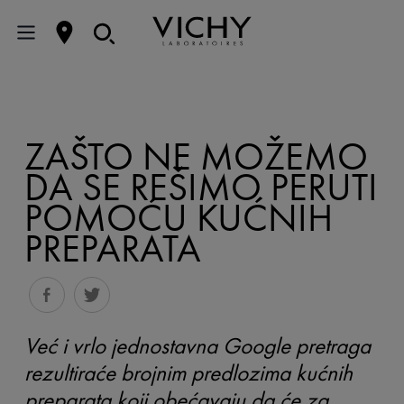
ZAŠTO NE MOŽEMO
DA SE REŠIMO PERUTI
POMOĆU KUĆNIH
PREPARATA
Već i vrlo jednostavna Google pretraga
rezultiraće brojnim predlozima kućnih
preparata koji obećavaju da će za