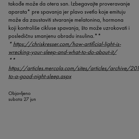
takođe može da otera san. Izbegavajte proveravanje
aparata* pre spavanja jer plavo svetlo koje emituju
može da zaustaviti stvaranje melatonina, hormona
koji kontroliše cikluse spavanja, što može uzrokovati i
posledičnu smanjenu obradu insulina.**
*
https://chriskresser.com/how-artificial-light-is-
wrecking-your-sleep-and-what-to-do-about-it/
**
https://articles.mercola.com/sites/articles/archive/2
to-a-good-night-sleep.aspx
Objavljeno
subota 27 jun