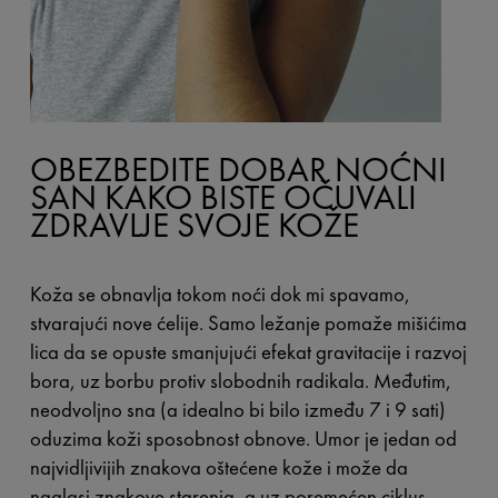
OBEZBEDITE DOBAR NOĆNI
SAN KAKO BISTE OČUVALI
ZDRAVLJE SVOJE KOŽE
Koža se obnavlja tokom noći dok mi spavamo,
stvarajući nove ćelije. Samo ležanje pomaže mišićima
lica da se opuste smanjujući efekat gravitacije i razvoj
bora, uz borbu protiv slobodnih radikala. Međutim,
neodvoljno sna (a idealno bi bilo između 7 i 9 sati)
oduzima koži sposobnost obnove. Umor je jedan od
najvidljivijih znakova oštećene kože i može da
naglasi znakove starenja, a uz poremećen ciklus