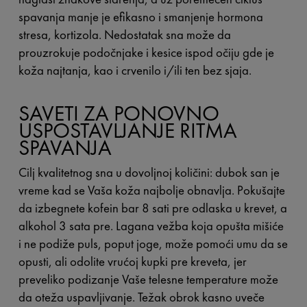
spavanja manje je efikasno i smanjenje hormona
stresa, kortizola. Nedostatak sna može da
prouzrokuje podočnjake i kesice ispod očiju gde je
koža najtanja, kao i crvenilo i/ili ten bez sjaja.
SAVETI ZA PONOVNO
USPOSTAVLJANJE RITMA
SPAVANJA
Cilj kvalitetnog sna u dovoljnoj količini: dubok san je
vreme kad se Vaša koža najbolje obnavlja. Pokušajte
da izbegnete kofein bar 8 sati pre odlaska u krevet, a
alkohol 3 sata pre. Lagana vežba koja opušta mišiće
i ne podiže puls, poput joge, može pomoći umu da se
opusti, ali odolite vrućoj kupki pre kreveta, jer
preveliko podizanje Vaše telesne temperature može
da oteža uspavljivanje. Težak obrok kasno uveče