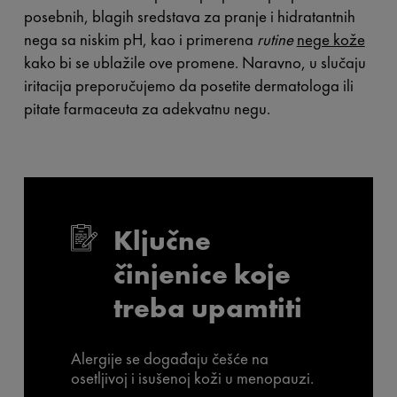
posebnih, blagih sredstava za pranje i hidratantnih
nega sa niskim pH, kao i primerena
rutine
nege kože
kako bi se ublažile ove promene. Naravno, u slučaju
iritacija preporučujemo da posetite dermatologa ili
pitate farmaceuta za adekvatnu negu.
Ključne
činjenice koje
treba upamtiti
Alergije se događaju češće na
osetljivoj i isušenoj koži u menopauzi.