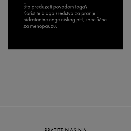
Šta preduzeti povodom toga?
Koristite blaga sredstva za pranje i
hidratantne nege niskog pH, specifične
za menopauzu.
PRATITE NAS NA