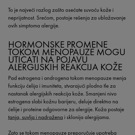
To je najveći razlog zašto osećate suvoću kože i
neprijatnost. Srećom, postoje rešenja za ublažavanje
ovih simptoma alergije.
HORMONSKE PROMENE
TOKOM MENOPAUZE MOGU
UTICATI NA POJAVU
ALERGIJSKIH REAKCIJA KOŽE
Pad estrogena i androgena tokom menopauze menja
funkciju ćelija i imuniteta, stvarajući plodno tle za
nastanak alergijskih reakcija kože. Smanjeni nivo
estrogena slabi kožnu barijeru, deluje direktno na
ćelije i proteine odgovorne za alergije. Koža postaje
tanja, suvlja i nadražena
i sklonija alergijama.
Zato se tokom menopauze preporučuje upotreba