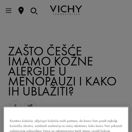
ZAŠTO ČEŠĆE
IMAMO KOŽNE
ALERGIJE U
MENOPAUZI I KAKO
IH UBLAŽITI?
Koristimo kolačiće, uključujući kolačiće naših partnera, da bismo Vam pružili najbolje
korisničko iskustvo, analizirali saobraćaj na našoj vebstranici, kako bismo Vam prikazali
oglašavanje prilagođeno Vama na vebstranicama trećih strana i pružili funkcije