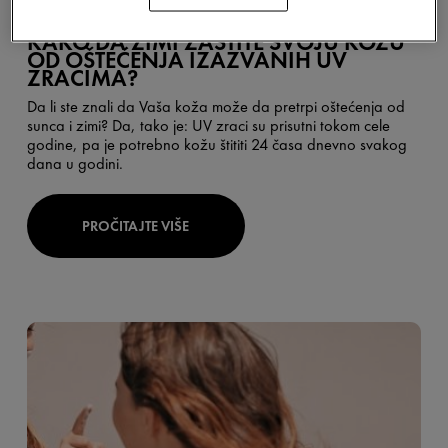
KAKO DA ZIMI ZAŠTITE SVOJU KOŽU
OD OŠTEĆENJA IZAZVANIH UV
ZRACIMA?
Da li ste znali da Vaša koža može da pretrpi oštećenja od
sunca i zimi? Da, tako je: UV zraci su prisutni tokom cele
godine, pa je potrebno ko
žu
štititi 24 časa dnevno svakog
dana u godini.
PROČITAJTE VIŠE