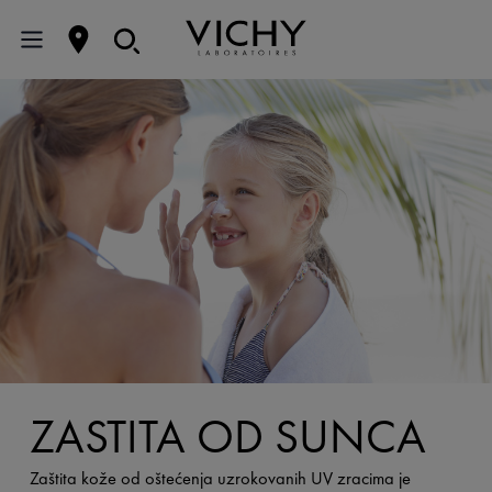
ZAŠTITA OD SUNCA
Zaštita kože od oštećenja uzrokovanih UV zracima je