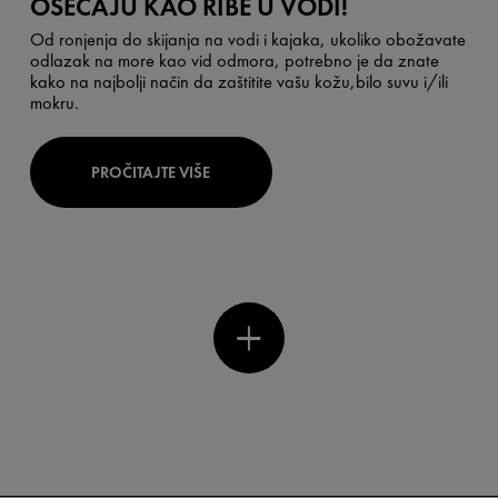
OSEĆAJU KAO RIBE U VODI!
Od ronjenja do skijanja na vodi i kajaka, ukoliko obožavate
odlazak na more kao vid odmora, potrebno je da znate
kako na najbolji način da zaštitite vašu kožu,bilo suvu i/ili
mokru.
PROČITAJTE VIŠE