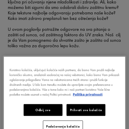
ključna pri očuvanju njene mladolikosti i zdravlja. Ali, kako
možemo biti sigurni da smo odabrali dobru zaštitnu kremu?
Koje teksture najbolje odgovaraju potrebama naše kože?
Kako imati zdravo preplanuli ten bez oštećenja kože?
U ovom poglavlju potražite odgovore na sva pitanja o
zaštiti od sunca, od zaštitnog faktora do UV zraka. Naš cilj
je da Vam pomognemo da shvatite zašto je zaštita od sunca
toliko važna za dugoročno lepu kožu.
Koristimo kolačiće, uključujući kolačiće naših partnera, da bismo Vam pružili najbolje
korisničko iskustvo, analizirali saobraćaj na našoj vebstranici, kako bismo Vam prikazali
oglašavanje prilagođeno Vama na vebstranicama trećih strana i pružili funkcije
društvenih medija. U bilo kom trenutku možete da upravljate svojim preferencama u
podešavanjima kolačića. Više o tome kako mi i naši partneri koristimo Vaše lične
podatke možete saznati u našoj Politici privatnosti.
Politika privatnosti
Odbij sve
Prihvati sve kolačiće
Podešavanja kolačića