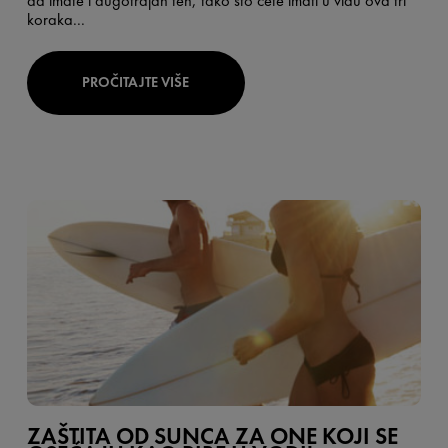
da imate i dugotrajan ten, tako što ćete imati u vidu ova tri
koraka...
PROČITAJTE VIŠE
ZAŠTITA OD SUNCA ZA ONE KOJI SE