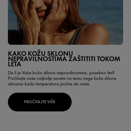
KAKO KOŽU SKLONU
NEPRAVILNOSTIMA ZAŠTITITI TOKOM
LETA
Da li je Vaša koža sklona nepravilnostima, posebno leti?
Pročitajte naše najbolje savete na temu nege kože sklone
aknama kada temperatura počne da raste.
PROČITAJTE VIŠE