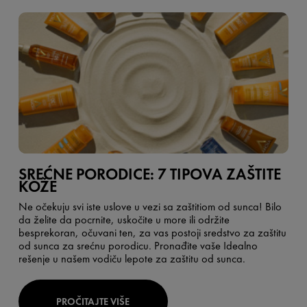
SREĆNE PORODICE: 7 TIPOVA ZAŠTITE
KOŽE
Ne očekuju svi iste uslove u vezi sa zaštitiom od sunca! Bilo
da želite da pocrnite, uskočite u more ili održite
besprekoran, očuvani ten, za vas postoji sredstvo za zaštitu
od sunca za srećnu porodicu. Pronađite vaše Idealno
rešenje u našem vodiču lepote za zaštitu od sunca.
PROČITAJTE VIŠE