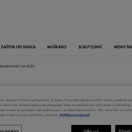
ZAŠTITA OD SUNCA
MUŠKARCI
SCALP
CLINIC
MENO
TA
ZAGAĐENOSTI NA KOŽU
J ZAGAĐENOST
iće, uključujući kolačiće naših partnera, da bismo Vam pružili najbolje korisničko iskustvo, analizirali s
ako bismo Vam prikazali oglašavanje prilagođeno Vama na vebstranicama trećih strana i pružili funkcije 
nutku možete da upravljate svojim preferencama u podešavanjima kolačića. Više o tome kako mi i naši p
tke možete saznati u našoj Politici privatnosti.
Politika privatnosti
ja kolačića
Odbij sve
Prihvati