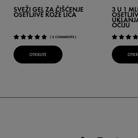
SVEŽI GEL ZA ČIŠĆENJE
3 U 1 M
OSETLJIVE KOŽE LICA
OSETLJIV
UKLANJ
OČIJU
( 2 COMMENTS )
OTKRIJTE
OTKR