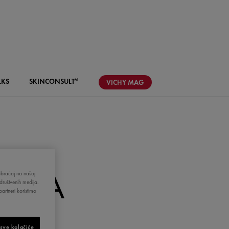
LKS
SKIN
CONSULT
AI
VICHY
MAG
I NA
aobraćaj na našoj
društvenih medija.
artneri koristimo
 sve kolačiće