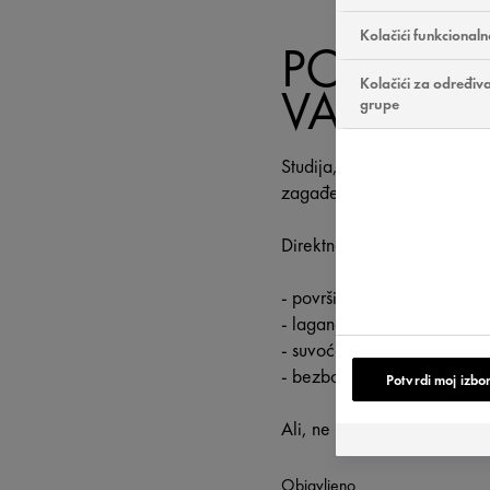
Kolačići funkcionaln
POSLEDI
Kolačići za određivan
VAŠOJ K
grupe
Studija, realizovana u Meks
zagađenom području, jasno 
Direktne posledice zagađen
- površinska oksidacija zbo
- lagana dehidracija,
- suvoća i perutanje kože,
- bezbojan ten.
Potvrdi moj izbo
Ali, ne paničite, sve se mož
Objavljeno