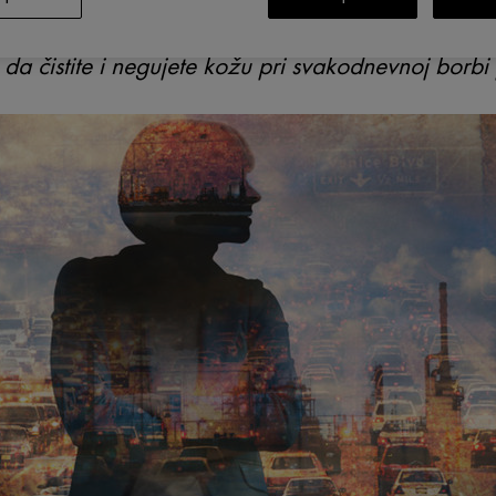
uje na zagađenost i klimatske promene i gubi svoju
a čistite i negujete kožu pri svakodnevnoj borbi