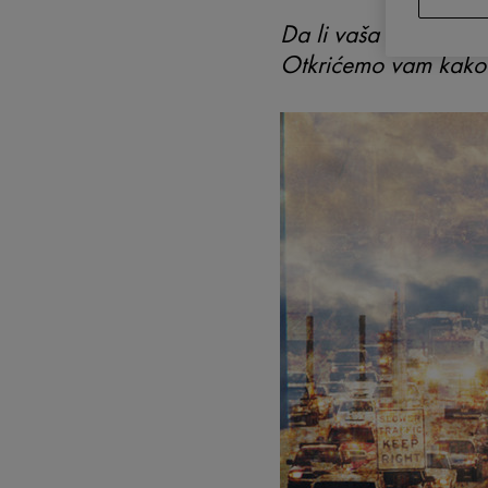
Da li vaša koža reag
Otkrićemo vam kako d