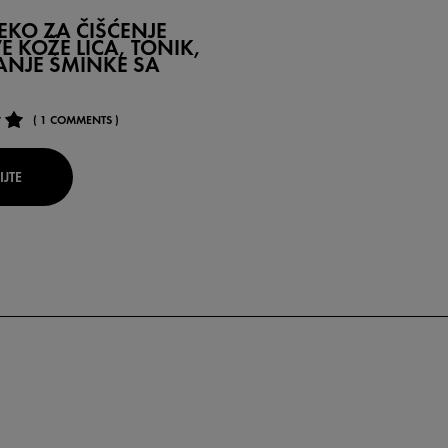
LEKO ZA ČIŠĆENJE
E KOŽE LICA, TONIK,
ANJE ŠMINKE SA
( 1 COMMENTS )
IJTE