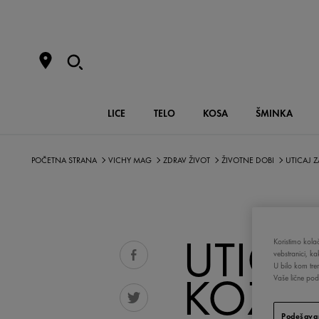
LICE
TELO
KOSA
ŠMINKA
POČETNA STRANA
VICHY MAG
ZDRAV ŽIVOT
ŽIVOTNE DOBI
UTICAJ 
UTICA
Koristimo kolač
vebstranici, k
U bilo kom tre
KOŽU
Vaše lične poda
Podešavan