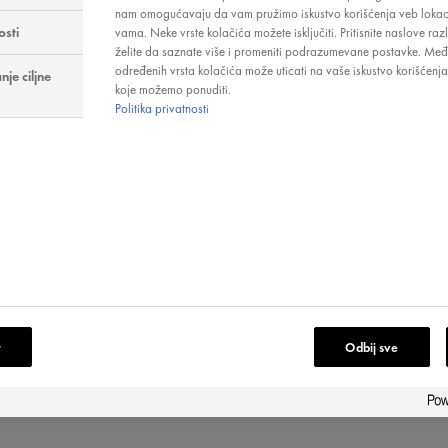
nam omogućavaju da vam pružimo iskustvo korišćenja veb lokaci
osti
vama. Neke vrste kolačića možete isključiti. Pritisnite naslove razl
CE ZAGAĐENJA NA
želite da saznate više i promeniti podrazumevane postavke. Među
određenih vrsta kolačića može uticati na vaše iskustvo korišćenja
je ciljne
OŽI
koje možemo ponuditi.
Politika privatnosti
iku na dve populacione grupe, jednoj koja živi na zagađenijem i 
je pokazala kako zagađivači utiču na našu kožu.
ja na kožu jesu:
g slobodnih radikala,
r
Odbij sve
e popraviti... Pod uslovom da se dobro zaštitite.