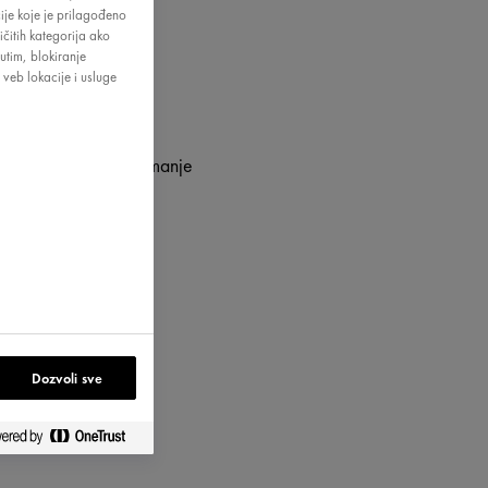
je koje je prilagođeno
ičitih kategorija ako
tim, blokiranje
 veb lokacije i usluge
drugoj, koja živi na manje
Dozvoli sve