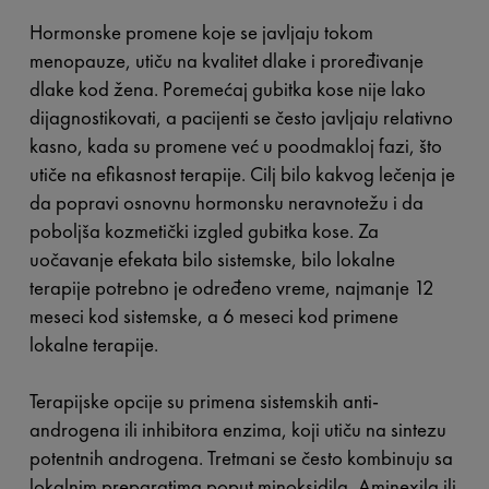
Hormonske promene koje se javljaju tokom
menopauze, utiču na kvalitet dlake i proređivanje
dlake kod žena. Poremećaj gubitka kose nije lako
dijagnostikovati, a pacijenti se često javljaju relativno
kasno, kada su promene već u poodmakloj fazi, što
utiče na efikasnost terapije. Cilj bilo kakvog lečenja je
da popravi osnovnu hormonsku neravnotežu i da
poboljša kozmetički izgled gubitka kose. Za
uočavanje efekata bilo sistemske, bilo lokalne
terapije potrebno je određeno vreme, najmanje 12
meseci kod sistemske, a 6 meseci kod primene
lokalne terapije.
Terapijske opcije su primena sistemskih anti-
androgena ili inhibitora enzima, koji utiču na sintezu
potentnih androgena. Tretmani se često kombinuju sa
lokalnim preparatima poput minoksidila, Aminexila ili