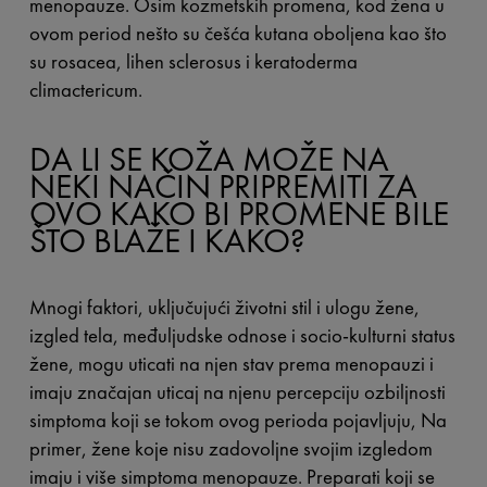
menopauze. Osim kozmetskih promena, kod žena u
ovom period nešto su češća kutana oboljena kao što
su rosacea, lihen sclerosus i keratoderma
climactericum.
DA LI SE KOŽA MOŽE NA
NEKI NAČIN PRIPREMITI ZA
OVO KAKO BI PROMENE BILE
ŠTO BLAŽE I KAKO?
Mnogi faktori, uključujući životni stil i ulogu žene,
izgled tela, međuljudske odnose i socio-kulturni status
žene, mogu uticati na njen stav prema menopauzi i
imaju značajan uticaj na njenu percepciju ozbiljnosti
simptoma koji se tokom ovog perioda pojavljuju, Na
primer, žene koje nisu zadovoljne svojim izgledom
imaju i više simptoma menopauze. Preparati koji se