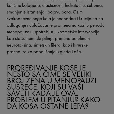
količine kolagena, elastičnosti, hidratacije, sebuma,
smanjenje istanjenja i pojavu bora. Osim
svakodnevne nege koja je neohodna i krucijalna za
odlaganje i ublažavanje promena na koži u periodu
menopauze u upotrebi su i kozmetske intervencije
kao što su hemijski piling, primena botulinum
neurotoksina, sintetskih filera, kao i hirurške
procedure za poboljšanje izgleda kože.
PROREĐIVANJE KOSE JE
NEŠTO SA ČIME SE VELIKI
BROJ ŽENA U MENOPAUZI
SUSREĆE. KOJI SU VAŠI
SAVETI KADA JE OVAJ
PROBLEM U PITANJU? KAKO
DA KOSA OSTANE LEPA?