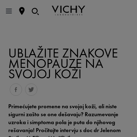
UBLAŽITE ZNAKOVE
MENOPAUZE NA
SVOJOJ KOŽI
Primećujete promene na svojoj koži, ali niste
sigurni zašto se one dešavaju? Razumevanje
uzroka i simptoma pola je puta do njihovog
rešavanja! Pročitajte intervju s doc dr Jelenom