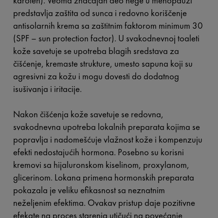
karoten). Veoma značajan deo nege u menopauzi
predstavlja zaštita od sunca i redovno koriščenje
antisolarnih krema sa zaštitnim faktorom minimum 30
(SPF – sun protection factor). U svakodnevnoj toaleti
kože savetuje se upotreba blagih sredstava za
čišćenje, kremaste strukture, umesto sapuna koji su
agresivni za kožu i mogu dovesti do dodatnog
isušivanja i iritacije.
Nakon čišćenja kože savetuje se redovna,
svakodnevna upotreba lokalnih preparata kojima se
popravlja i nadomešćuje vlažnost kože i kompenzuju
efekti nedostajućih hormona. Posebno su korisni
kremovi sa hijaluronskom kiselinom, proxylanom,
glicerinom. Lokana primena hormonskih preparata
pokazala je veliku efikasnost sa neznatnim
neželjenim efektima. Ovakav pristup daje pozitivne
efekate na proces starenja utičući na povećanje