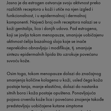
Jasno je da estrogen ostvaruje svoju aktivnost preko
različitih receptora u koži i utiče na njen izgled i
funkcionalnost, i u epidermalnoj i dermalnoj
komponenti. Najveći broj ovih receptora nalazi se u
koži genitalija, lica i donjih udova. Pad estrogena,
koji se javlja tokom menopauze, smanjuje uobičajenu
aktivnost ćelija bazalnog sloja koje se inače
neprekidno obnavljaju i modifikuje, tj. smanjuje
sintezu epidermalnih lipida što uzrokuje povećanu
suvoću kože.
Osim toga, tokom menopauze dolazi do značajnog
smanjenja količine kolagena u koži, usled čega koža
postaje tanja, manje elastična, dolazi do nastanka
sitnih bora i koža postaje opuštena. Ponavljajuća
pojava crvenila kože lica i povećano znojenje takođe
predstavljaju uobičajene kutane simptome