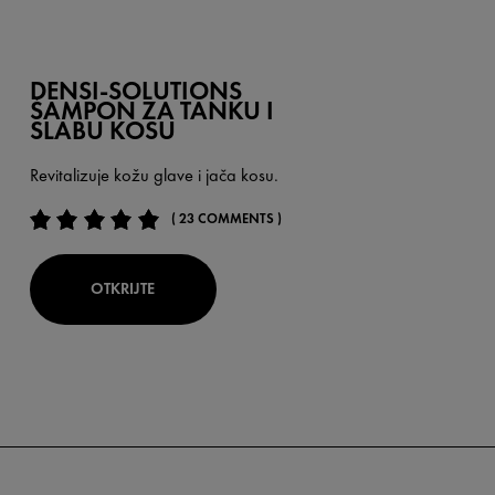
DENSI-SOLUTIONS
ŠAMPON ZA TANKU I
SLABU KOSU
Revitalizuje kožu glave i jača kosu.
( 23 COMMENTS )
OTKRIJTE