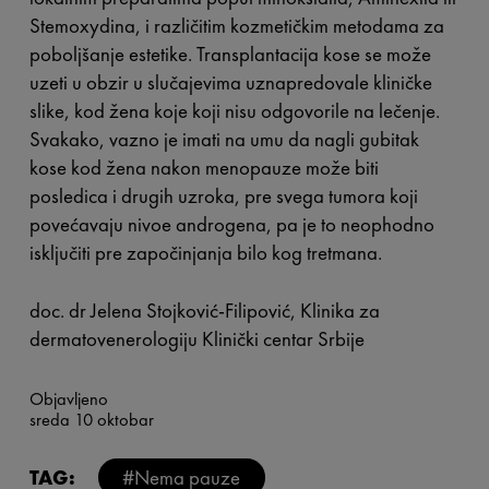
Stemoxydina, i različitim kozmetičkim metodama za
poboljšanje estetike. Transplantacija kose se može
uzeti u obzir u slučajevima uznapredovale kliničke
slike, kod žena koje koji nisu odgovorile na lečenje.
Svakako, vazno je imati na umu da nagli gubitak
kose kod žena nakon menopauze može biti
posledica i drugih uzroka, pre svega tumora koji
povećavaju nivoe androgena, pa je to neophodno
isključiti pre započinjanja bilo kog tretmana.
doc. dr Jelena Stojković-Filipović, Klinika za
dermatovenerologiju Klinički centar Srbije
Objavljeno
sreda 10 oktobar
TAG:
#Nema pauze