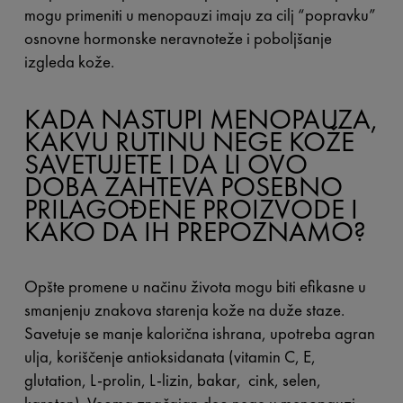
mogu primeniti u menopauzi imaju za cilj “popravku”
osnovne hormonske neravnoteže i poboljšanje
izgleda kože.
KADA NASTUPI MENOPAUZA,
KAKVU RUTINU NEGE KOŽE
SAVETUJETE I DA LI OVO
DOBA ZAHTEVA POSEBNO
PRILAGOĐENE PROIZVODE I
KAKO DA IH PREPOZNAMO?
Opšte promene u načinu života mogu biti efikasne u
smanjenju znakova starenja kože na duže staze.
Savetuje se manje kalorična ishrana, upotreba agran
ulja, koriščenje antioksidanata (vitamin C, E,
glutation, L-prolin, L-lizin, bakar, cink, selen,