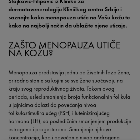
Stojković-Filipović iz Klinike za
dermatovenerologiju Kliničkog centra Srbije i
saznajte kako menopauza utiče na Vašu kožu te
kako na najbolji način da ublažite njene uticaje.
ZAŠTO MENOPAUZA UTIČE
NA KOŽU?
Menopauza predstavlja jednu od životnih faza žene,
prirodno stanje sa kojim se sve žene suočavaju na
kraju svog reproduktivnog života. Tokom ovog
perioda, usled smanjenja broja funkcionalnih folikula
u jajnicima dolazi do povećanja nivoa
folikulostimulirajućeg (FSH) i luteinizirajućeg
hormona (LH), sa posledičnim smanjenjem produkcije
estrogena i progesterona. Smanjenje njihove
koncentracije, kao i povećanje nivoa androgena