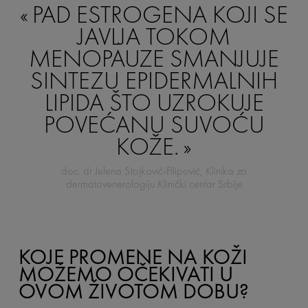
PAD ESTROGENA KOJI SE
JAVLJA TOKOM
MENOPAUZE SMANJUJE
SINTEZU EPIDERMALNIH
LIPIDA ŠTO UZROKUJE
POVEĆANU SUVOĆU
KOŽE.
doc. dr Jelena Stojković-Filipović, Klinika za
dermatovenerologiju Klinički centar Srbije
KOJE PROMENE NA KOŽI
MOŽEMO OČEKIVATI U
OVOM ŽIVOTOM DOBU?