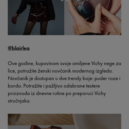
@blairlea
Ove godine, kupovinom svoje omiljene Vichy nege za
lice, potražite ženski novčanik modernog izgleda.
Novčanik je dostupan u dve trendy boje: puder roze i
bordo. Potražite i pažljivo odabrane testere
proizvoda iz dnevne rutine po preporuci Vichy
stručnjaka.