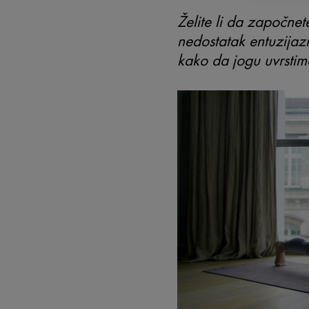
Želite li da započnet
nedostatak entuzijaz
kako da jogu uvrstim