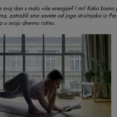
e svoj dan s malo više energije? I mi! Kako bismo p
ma, zatražili smo savete od joga stručnjaka iz P
o u svoju dnevnu rutinu.