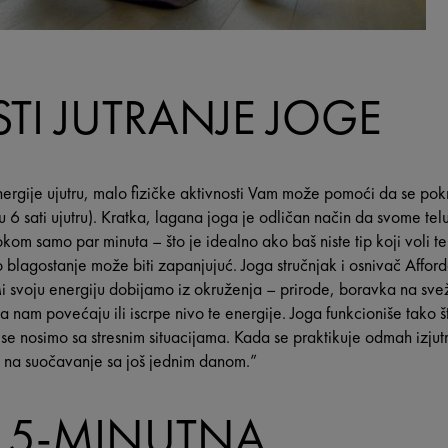
TI JUTRANJE JOGE
rgije ujutru, malo fizičke aktivnosti Vam može pomoći da se pokr
6 sati ujutru). Kratka, lagana joga je odličan način da svome te
kom samo par minuta – što je idealno ako baš niste tip koji voli ter
 blagostanje može biti zapanjujuć. Joga stručnjak i osnivač Affor
 svoju energiju dobijamo iz okruženja – prirode, boravka na sve
a nam povećaju ili iscrpe nivo te energije. Joga funkcioniše tako
e nosimo sa stresnim situacijama. Kada se praktikuje odmah izju
li na suočavanje sa još jednim danom.”
 5-MINUTNA