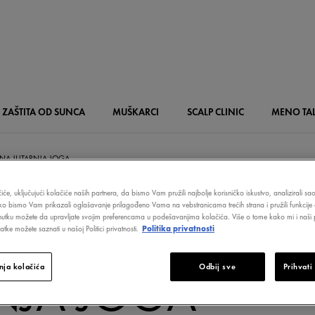
ZAŠTITA OD SUNCA
MUŠKARCI
SCALP
CLINIC
MENO
TA
NA JUTARNJA JOGA
iće, uključujući kolačiće naših partnera, da bismo Vam pružili najbolje korisničko iskustvo, analizirali s
ako bismo Vam prikazali oglašavanje prilagođeno Vama na vebstranicama trećih strana i pružili funkcije 
nutku možete da upravljate svojim preferencama u podešavanjima kolačića. Više o tome kako mi i naši p
tke možete saznati u našoj Politici privatnosti.
Politika privatnosti
ENA 5-MINUT
ja kolačića
Odbij sve
Prihvati
NJA JOGA