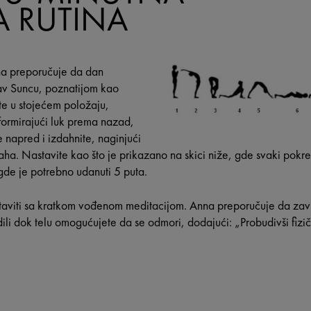
A RUTINA
nna preporučuje da dan
v Suncu, poznatijom kao
e u stojećem položaju,
formirajući luk prema nazad,
e napred i izdahnite, naginjući
aha. Nastavite kao što je prikazano na skici niže, gde svaki pokre
de je potrebno udanuti 5 puta.
aviti sa kratkom vođenom meditacijom. Anna preporučuje da zav
ili dok telu omogućujete da se odmori, dodajući: „Probudivši fizič