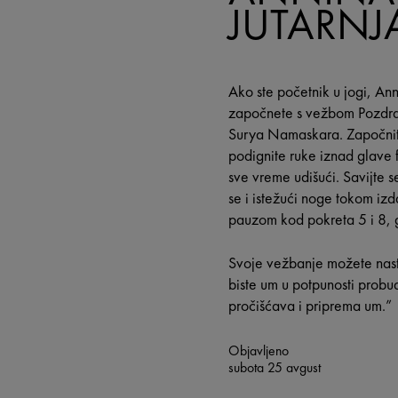
JUTARNJ
Ako ste početnik u jogi, A
započnete s vežbom Pozdra
Surya Namaskara. Započnit
podignite ruke iznad glave 
sve vreme udišući. Savijte s
se i istežući noge tokom izd
pauzom kod pokreta 5 i 8, g
Svoje vežbanje možete nast
biste um u potpunosti probud
pročišćava i priprema um.”
Objavljeno
subota 25 avgust