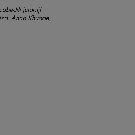
obedili jutarnji
ariza, Anna Khuade,