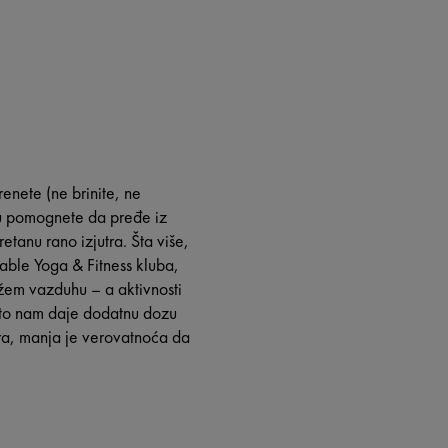
enete (ne brinite, ne
lu pomognete da pređe iz
etanu rano izjutra. Šta više,
dable Yoga & Fitness kluba,
žem vazduhu – a aktivnosti
 što nam daje dodatnu dozu
tra, manja je verovatnoća da