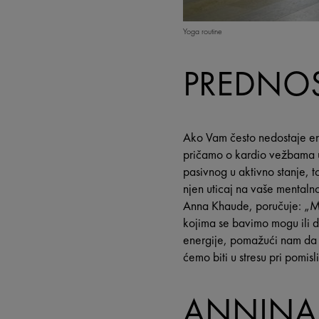
Yoga routine
PREDNOS
Ako Vam često nedostaje ene
pričamo o kardio vežbama u 
pasivnog u aktivno stanje, to
njen uticaj na vaše mentalno
Anna Khaude, poručuje: „Mi
kojima se bavimo mogu ili d
energije, pomažući nam da s
ćemo biti u stresu pri pomis
ANNINA