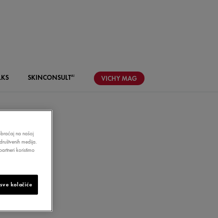
LKS
SKIN
CONSULT
AI
VICHY
MAG
aobraćaj na našoj
društvenih medija.
artneri koristimo
NA
 sve kolačiće