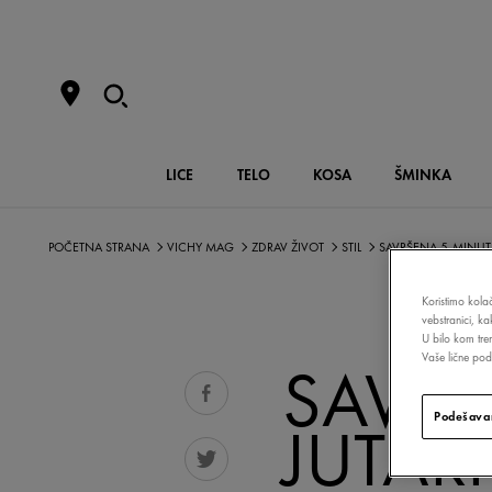
LICE
TELO
KOSA
ŠMINKA
POČETNA STRANA
VICHY MAG
ZDRAV ŽIVOT
STIL
SAVRŠENA 5-MINUT
Koristimo kolač
vebstranici, k
U bilo kom tre
Vaše lične poda
SAVRŠ
Podešavan
JUTAR