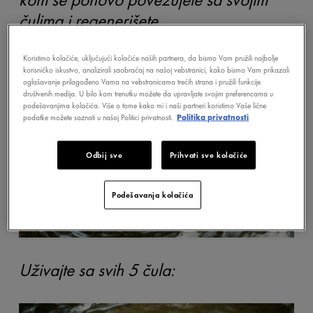
čulima i regenerišete.
Koristimo kolačiće, uključujući kolačiće naših partnera, da bismo Vam pružili najbolje
korisničko iskustvo, analizirali saobraćaj na našoj vebstranici, kako bismo Vam prikazali
oglašavanje prilagođeno Vama na vebstranicama trećih strana i pružili funkcije
društvenih medija. U bilo kom trenutku možete da upravljate svojim preferencama u
podešavanjima kolačića. Više o tome kako mi i naši partneri koristimo Vaše lične
podatke možete saznati u našoj Politici privatnosti.
Politika privatnosti
Odbij sve
Prihvati sve kolačiće
Podešavanja kolačića
Uživajte sa svih 5 čula: