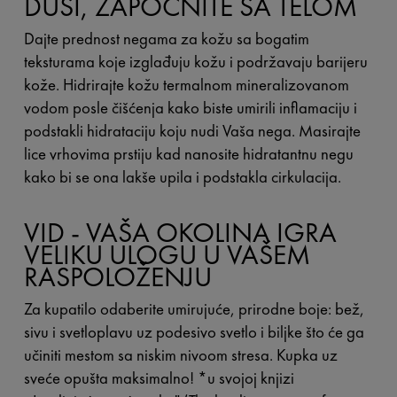
DUŠI, ZAPOČNITE SA TELOM
Dajte prednost negama za kožu sa bogatim
teksturama koje izglađuju kožu i podržavaju barijeru
kože. Hidrirajte kožu termalnom mineralizovanom
vodom posle čišćenja kako biste umirili inflamaciju i
podstakli hidrataciju koju nudi Vaša nega. Masirajte
lice vrhovima prstiju kad nanosite hidratantnu negu
kako bi se ona lakše upila i podstakla cirkulacija.
VID - VAŠA OKOLINA IGRA
VELIKU ULOGU U VAŠEM
RASPOLOŽENJU
Za kupatilo odaberite umirujuće, prirodne boje: bež,
sivu i svetloplavu uz podesivo svetlo i biljke što će ga
učiniti mestom sa niskim nivoom stresa. Kupka uz
sveće opušta maksimalno! *u svojoj knjizi