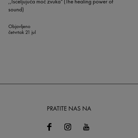
,,Isceljujuća moć zvuka" (The healing power of
sound)
Objavljeno
četvrtak 21 jul
PRATITE NAS NA