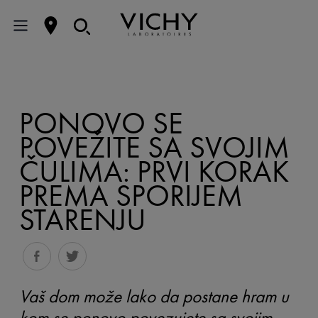
PONOVO SE
POVEŽITE SA SVOJIM
ČULIMA: PRVI KORAK
PREMA SPORIJEM
STARENJU
Vaš dom može lako da postane hram u
kom se ponovo povezujete sa svojim