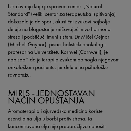
Istraživanje koje je sproveo centar ,,Natural
Standard" (veliki centar za terapeutska ispitivanja)
dokazalo je da spori, akustični zvukovi najbolje
deluju na blagostanje snižavajući nivo hormona
stresa i podstičući imuni sistem. Dr Mičel Gejnor
(Mitchell Gaynor), pisac, holistički onokolog i
profesor na Univerzitetu Kornvel (Cornwell), je
napisao* da je terapija zvukom pomogla njegovom
onkološkom pacijentu, jer deluje na psihološku
ravnotežu.
MIRIS - JEDNOSTAVAN
NAČIN OPUŠTANJA
Aromaterapija i ajurvedska medicina koriste
esencijalna ulja u borbi protiv stresa. Ta
koncentrovana ulja nije preporučljivo nanositi