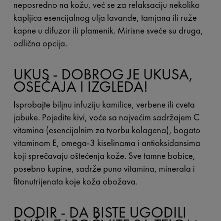
neposredno na kožu, već se za relaksaciju nekoliko
kapljica esencijalnog ulja lavande, tamjana ili ruže
kapne u difuzor ili plamenik. Mirisne sveće su druga,
odlična opcija.
UKUS - DOBROG JE UKUSA,
OSEĆAJA I IZGLEDA!
Isprobajte biljnu infuziju kamilice, verbene ili cveta
jabuke. Pojedite kivi, voće sa najvećim sadržajem C
vitamina (esencijalnim za tvorbu kolagena), bogato
vitaminom E, omega-3 kiselinama i antioksidansima
koji sprečavaju oštećenja kože. Sve tamne bobice,
posebno kupine, sadrže puno vitamina, minerala i
fitonutrijenata koje koža obožava.
DODIR - DA BISTE UGODILI