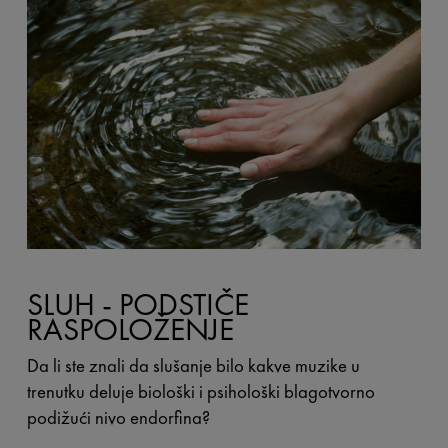
SLUH - PODSTIČE
RASPOLOŽENJE
Da li ste znali da slušanje bilo kakve muzike u
trenutku deluje biološki i psihološki blagotvorno
podižući nivo endorfina?