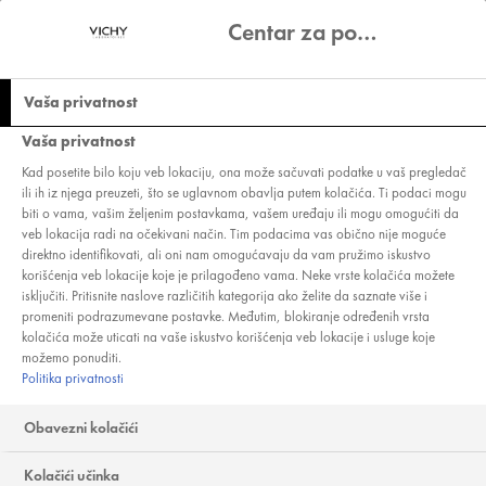
Centar za podešavanje privatnosti
Vaša privatnost
Vaša privatnost
ODVIKAVANJE OD
Kad posetite bilo koju veb lokaciju, ona može sačuvati podatke u vaš pregledač
ili ih iz njega preuzeti, što se uglavnom obavlja putem kolačića. Ti podaci mogu
KAFE: ZAPOČNITE
biti o vama, vašim željenim postavkama, vašem uređaju ili mogu omogućiti da
veb lokacija radi na očekivani način. Tim podacima vas obično nije moguće
DAN SA ZDRAVIM
direktno identifikovati, ali oni nam omogućavaju da vam pružimo iskustvo
korišćenja veb lokacije koje je prilagođeno vama. Neke vrste kolačića možete
TONIKOM
isključiti. Pritisnite naslove različitih kategorija ako želite da saznate više i
promeniti podrazumevane postavke. Međutim, blokiranje određenih vrsta
kolačića može uticati na vaše iskustvo korišćenja veb lokacije i usluge koje
možemo ponuditi.
Politika privatnosti
Ne možete bez svoje jutarnje kafe dok
Obavezni kolačići
se ujutru spremate? Razumemo Vas, ali
ako želite da oterate zimski blues i
Kolačići učinka