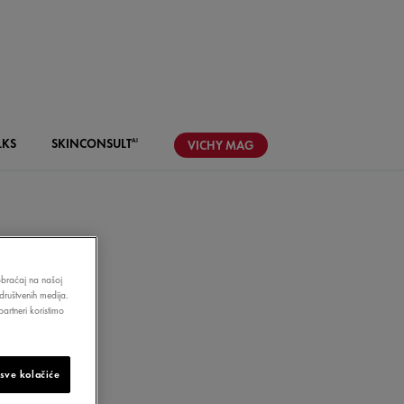
LKS
SKIN
CONSULT
AI
VICHY
MAG
aobraćaj na našoj
društvenih medija.
E:
artneri koristimo
 sve kolačiće