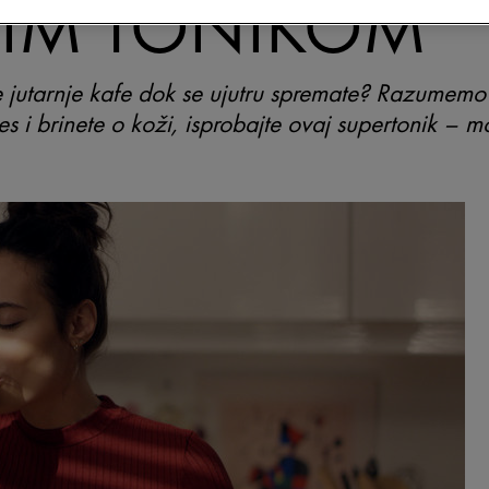
VIM TONIKOM
jutarnje kafe dok se ujutru spremate? Razumemo V
es i brinete o koži, isprobajte ovaj supertonik – m