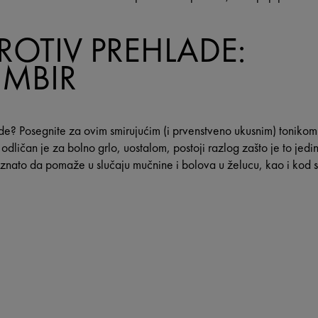
ROTIV PREHLADE:
UMBIR
e? Posegnite za ovim smirujućim (i prvenstveno ukusnim) tonikom
i odličan je za bolno grlo, uostalom, postoji razlog zašto je to jed
oznato da pomaže u slučaju mučnine i bolova u želucu, kao i kod 