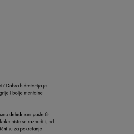
ni? Dobra hidratacija je
rije i bolje mentalne
smo dehidrirani posle 8-
ako biste se razbudili, od
lični su za pokretanje