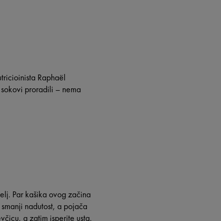
tricioinista Raphaël
 sokovi proradili – nema
elj. Par kašika ovog začina
 smanji nadutost, a pojača
icu, a zatim isperite usta.