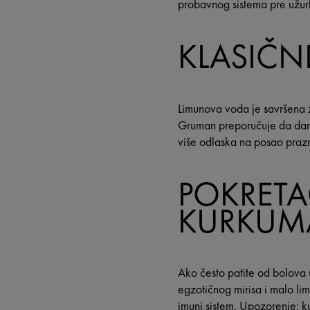
probavnog sistema pre užu
KLASIČN
Limunova voda je savršena z
Gruman preporučuje da dan 
više odlaska na posao praz
POKRETA
KURKUM
Ako često patite od bolova 
egzotičnog mirisa i malo li
imuni sistem. Upozorenje: k