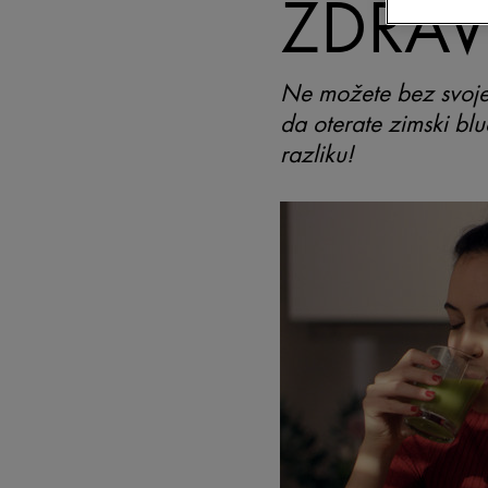
ZDRA
Ne možete bez svoje 
da oterate zimski blu
razliku!