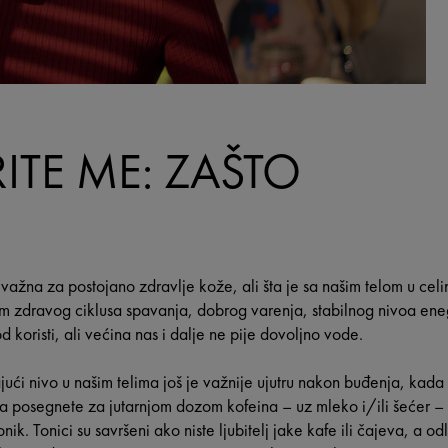
ITE ME: ZAŠTO
važna za postojano zdravlje kože, ali šta je sa našim telom u celi
 zdravog ciklusa spavanja, dobrog varenja, stabilnog nivoa eneg
d koristi, ali većina nas i dalje ne pije dovoljno vode.
ći nivo u našim telima još je važnije ujutru nakon buđenja, kada 
a posegnete za jutarnjom dozom kofeina – uz mleko i/ili šećer – k
k. Tonici su savršeni ako niste ljubitelj jake kafe ili čajeva, a od