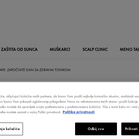
ZAŠTITA OD SUNCA
MUŠKARCI
SCALP
CLINIC
MENO
TA
AFE: ZAPOČNITE DAN SA ZDRAVIM TONIKOM
iće, uključujući kolačiće naših partnera, da bismo Vam pružili najbolje korisničko iskustvo, analizirali s
ako bismo Vam prikazali oglašavanje prilagođeno Vama na vebstranicama trećih strana i pružili funkcije 
AVANJE OD KAF
nutku možete da upravljate svojim preferencama u podešavanjima kolačića. Više o tome kako mi i naši p
tke možete saznati u našoj Politici privatnosti.
Politika privatnosti
NITE DAN SA
ja kolačića
Odbij sve
Prihvati