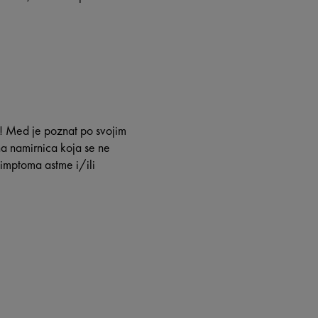
! Med je poznat po svojim
ina namirnica koja se ne
simptoma astme i/ili