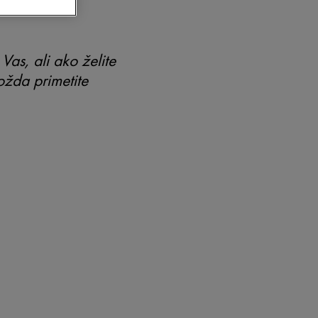
as, ali ako želite
ožda primetite