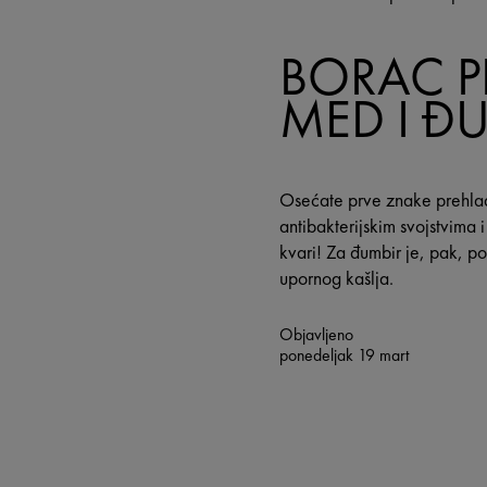
BORAC P
MED I Đ
Osećate prve znake prehlad
antibakterijskim svojstvima 
kvari! Za đumbir je, pak, p
upornog kašlja.
Objavljeno
ponedeljak 19 mart