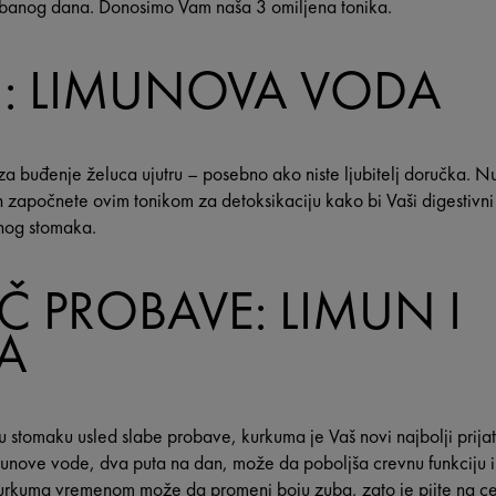
rbanog dana. Donosimo Vam naša 3 omiljena tonika.
I: LIMUNOVA VODA
a buđenje želuca ujutru – posebno ako niste ljubitelj doručka. Nu
započnete ovim tonikom za detoksikaciju kako bi Vaši digestivni
nog stomaka.
Č PROBAVE: LIMUN I
A
u stomaku usled slabe probave, kurkuma je Vaš novi najbolji prijat
munove vode, dva puta na dan, može da poboljša crevnu funkciju i
urkuma vremenom može da promeni boju zuba, zato je pijte na cevč