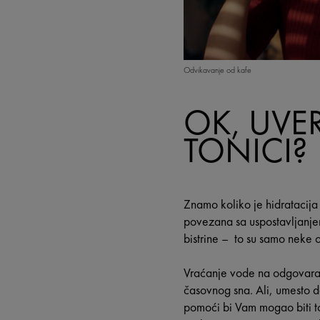
Odvikavanje od kafe
OK, UVER
TONICI?
Znamo koliko je hidratacija 
povezana sa uspostavljanjem
bistrine – to su samo neke o
Vraćanje vode na odgovaraju
časovnog sna. Ali, umesto d
pomoći bi Vam mogao biti toni