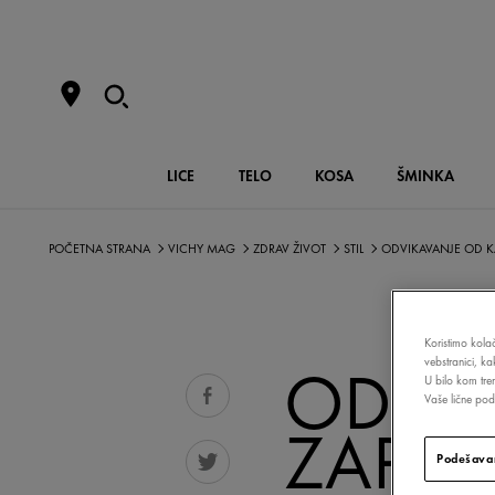
LICE
TELO
KOSA
ŠMINKA
POČETNA STRANA
VICHY MAG
ZDRAV ŽIVOT
STIL
ODVIKAVANJE OD K
Koristimo kolač
vebstranici, k
ODVIK
U bilo kom tre
Vaše lične poda
ZAPOČ
Podešavan