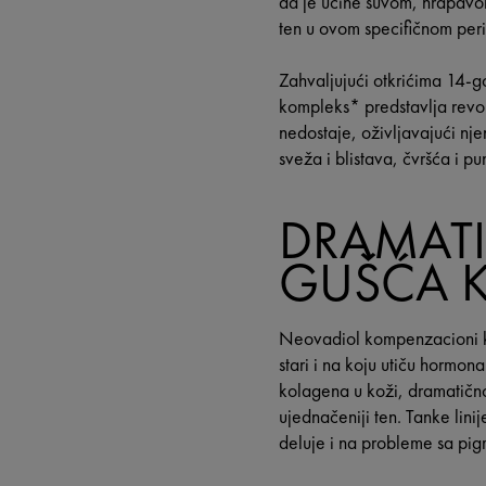
da je učine suvom, hrapavom,
ten u ovom specifičnom peri
Zahvaljujući otkrićima 14-g
kompleks* predstavlja revol
nedostaje, oživljavajući nje
sveža i blistava, čvršća i p
DRAMATI
GUŠĆA K
Neovadiol kompenzacioni kom
stari i na koju utiču hormo
kolagena u koži, dramatično 
ujednačeniji ten. Tanke lini
deluje i na probleme sa pi