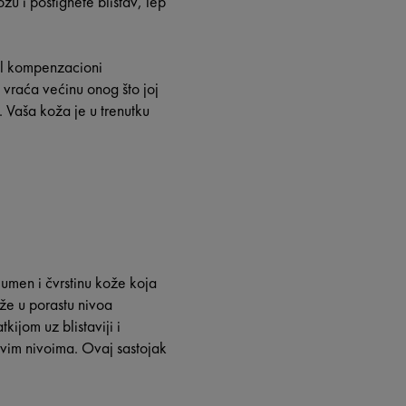
žu i postignete blistav, lep
iol kompenzacioni
vraća većinu onog što joj
. Vaša koža je u trenutku
umen i čvrstinu kože koja
že u porastu nivoa
kijom uz blistaviji i
 svim nivoima. Ovaj sastojak