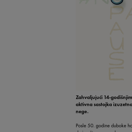
Zahvaljujući 14-godišnj
aktivna sastojka izuzetno
nege.
Posle 50. godine duboke ho