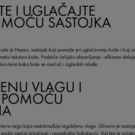
TE I UGLAČAJTE
OMOĆU SASTOJKA
ože je Hepes, sastojak koji pomaže pri uglačavanju kože i koji ist
meku teksturu kože. Podstiče ćelijsko obnavljanje i efikasno deluj
turu tena kako biste se osećali i izgledali mlađe.
TENU VLAGU I
U POMOĆU
NA
teva negu koja nadoknađuje izgubljenu vlagu. Glicerin je sastoj
 pruža osećaj prijatnosti i neprekidnu hidrataciju. Vaš ten je prij