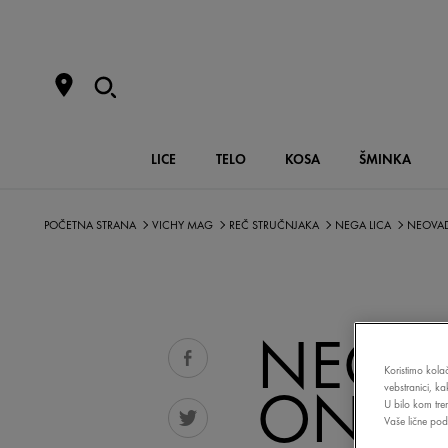
LICE
TELO
KOSA
ŠMINKA
POČETNA STRANA
VICHY MAG
REČ STRUČNJAKA
NEGA LICA
NEOVAD
NEOVA
Koristimo kolač
ONO 
vebstranici, k
U bilo kom tre
Vaše lične poda