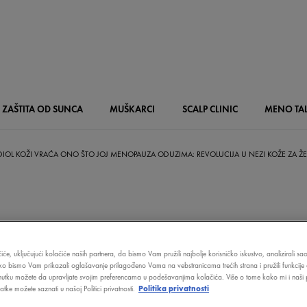
ZAŠTITA OD SUNCA
MUŠKARCI
SCALP
CLINIC
MENO
TA
IOL KOŽI VRAĆA ONO ŠTO JOJ MENOPAUZA ODUZIMA: REVOLUCIJA U NEZI KOŽE ZA ŽE
DIOL KOŽI VR
iće, uključujući kolačiće naših partnera, da bismo Vam pružili najbolje korisničko iskustvo, analizirali s
ŠTO JOJ MENO
ako bismo Vam prikazali oglašavanje prilagođeno Vama na vebstranicama trećih strana i pružili funkcije 
nutku možete da upravljate svojim preferencama u podešavanjima kolačića. Više o tome kako mi i naši p
tke možete saznati u našoj Politici privatnosti.
Politika privatnosti