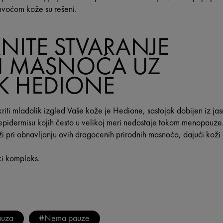
uvoćom kože su rešeni.
NITE STVARANJE
H MASNOĆA UZ
K HEDIONE
tkriti mladolik izgled Vaše kože je Hedione, sastojak dobijen iz ja
u epidermisu kojih često u velikoj meri nedostaje tokom menopau
pri obnavljanju ovih dragocenih prirodnih masnoća, dajući koži e
i kompleks.
auza
#Nema pauze