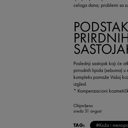
celoga dana; problemi sa s
PODSTAK
PRIRDNI
SASTOJA
Poslednji sastojak koji će o
prirodnih lipida (sebuma) 
kompleks pomaže Vašoj koži 
izgled.
* Kompenzacioni kozmetičk
Objavljeno
sreda 31 avgust
TAG:
#Koža i menop