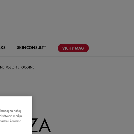
LKS
SKIN
CONSULT
AI
VICHY
MAG
NE POSLE 45. GODINE
AĆA
aobraćaj na našoj
PAUZA
društvenih medija.
artneri koristimo