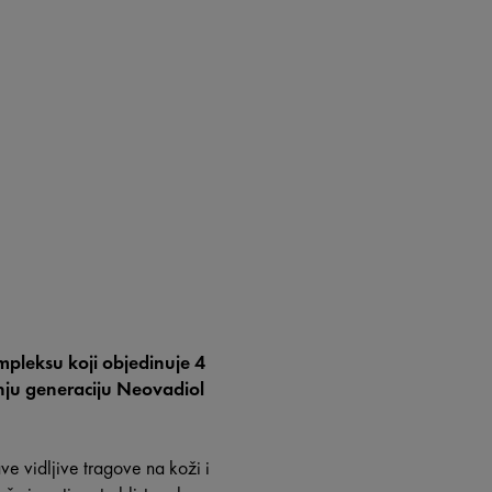
pleksu koji objedinuje 4
dnju generaciju Neovadiol
 vidljive tragove na koži i