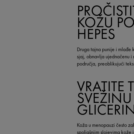
PROČISTI
KOŽU P
HEPES
Druga tajna punije i mlađe k
sjaj, obnavlja ujednačenu i 
područja, preoblikujući teks
VRATITE 
SVEŽIN
GLICERI
Koža u menopauzi često zah
spoljašnjim slojevima kože i