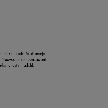
smina koji podstiče stvaranje
ze. Neovadiol kompenzacioni
lastičnost i mladolik