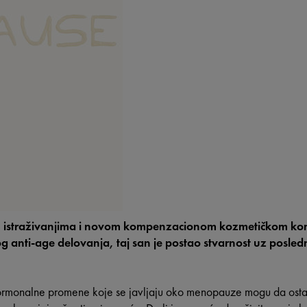
im istraživanjima i novom kompenzacionom kozmetičkom kom
g anti-age delovanja, taj san je postao stvarnost uz posle
rmonalne promene koje se javljaju oko menopauze mogu da ostave