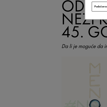
ODUZI
Podešavan
NEZI 
45. G
Da li je moguće da 