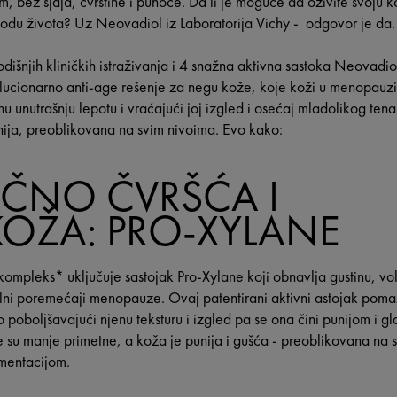
 bez sjaja, čvrstine i punoće. Da li je moguće da oživite svoju ko
odu života? Uz Neovadiol iz Laboratorija Vichy - odgovor je da.
odišnjih kliničkih istraživanja i 4 snažna aktivna sastoka Neovad
ucionarno anti-age rešenje za negu kože, koje koži u menopauzi 
nu unutrašnju lepotu i vraćajući joj izgled i osećaj mladolikog tena
unija, preoblikovana na svim nivoima. Evo kako:
ČNO ČVRŠĆA I
OŽA: PRO-XYLANE
pleks* uključuje sastojak Pro-Xylane koji obnavlja gustinu, vol
nalni poremećaji menopauze. Ovaj patentirani aktivni astojak poma
poboljšavajući njenu teksturu i izgled pa se ona čini punijom i glat
je su manje primetne, a koža je punija i gušća - preoblikovana na
gmentacijom.