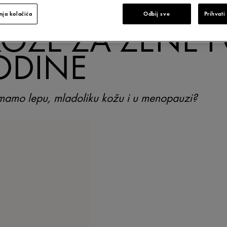
MA: REVOLUCIJ
ja kolačića
Odbij sve
Prihvati
KOŽE ZA ŽENE 
ODINE
imamo lepu, mladoliku kožu i u menopauzi?