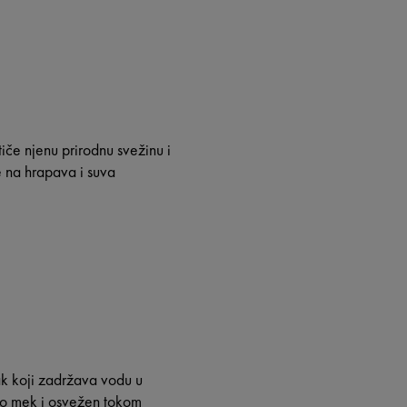
iče njenu prirodnu svežinu i
e na hrapava i suva
ak koji zadržava vodu u
atno mek i osvežen tokom