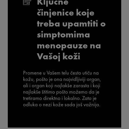
Ključne
činjenice koje
treba upamtiti o
simptomima
menopauze na
Vašoj koži
Promene u Vašem telu često utiču na
kožu, pošto je ona najvidljiviji organ,
ali i organ koji najlakše zarasta i koji
najlakše štitimo pošto možemo da je
tretiramo direktno i lokalno. Zato je
odluka o nezi kože sada još važnija.