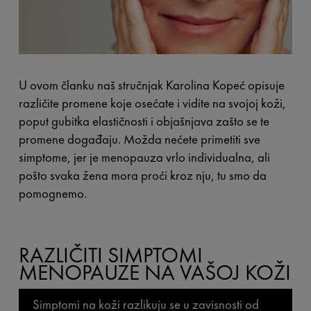
U ovom članku naš stručnjak Karolina Kopeć opisuje
različite promene koje osećate i vidite na svojoj koži,
poput gubitka elastičnosti i objašnjava zašto se te
promene događaju. Možda nećete primetiti sve
simptome, jer je menopauza vrlo individualna, ali
pošto svaka žena mora proći kroz nju, tu smo da
pomognemo.
RAZLIČITI SIMPTOMI
MENOPAUZE NA VAŠOJ KOŽI
Simptomi na koži razlikuju se u zavisnosti od