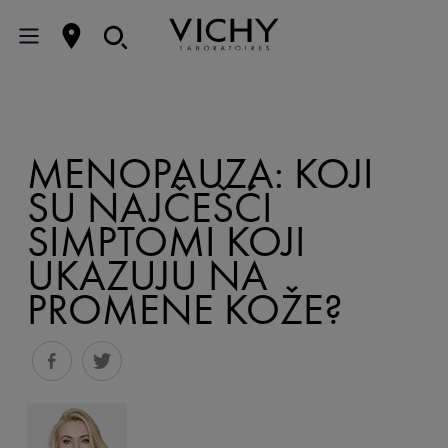
MENOPAUZA: KOJI
SU NAJČEŠĆI
SIMPTOMI KOJI
UKAZUJU NA
PROMENE KOŽE?