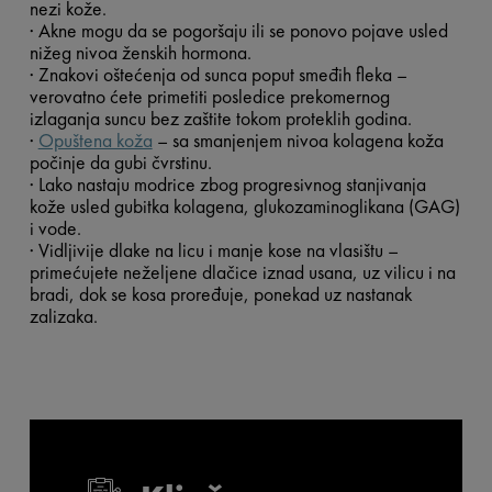
nezi kože.
· Akne mogu da se pogoršaju ili se ponovo pojave usled
nižeg nivoa ženskih hormona.
· Znakovi oštećenja od sunca poput smeđih fleka –
verovatno ćete primetiti posledice prekomernog
izlaganja suncu bez zaštite tokom proteklih godina.
·
Opuštena koža
– sa smanjenjem nivoa kolagena koža
počinje da gubi čvrstinu.
· Lako nastaju modrice zbog progresivnog stanjivanja
kože usled gubitka kolagena, glukozaminoglikana (GAG)
i vode.
· Vidljivije dlake na licu i manje kose na vlasištu –
primećujete neželjene dlačice iznad usana, uz vilicu i na
bradi, dok se kosa proređuje, ponekad uz nastanak
zalizaka.