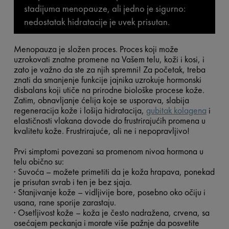
stadijuma menopauze, ali jedno je sigurno:
nedostatak hidratacije je uvek prisutan.
Menopauza je složen proces. Proces koji može
uzrokovati znatne promene na Vašem telu, koži i kosi, i
zato je važno da ste za njih spremni! Za početak, treba
znati da smanjenje funkcije jajnika uzrokuje hormonski
disbalans koji utiče na prirodne biološke procese kože.
Zatim, obnavljanje ćelija koje se usporava, slabija
regeneracija kože i lošija hidratacija,
gubitak kolagena
i
elastičnosti vlakana dovode do frustrirajućih promena u
kvalitetu kože. Frustrirajuće, ali ne i nepopravljivo!
Prvi simptomi povezani sa promenom nivoa hormona u
telu obično su:
· Suvoća – možete primetiti da je koža hrapava, ponekad
je prisutan svrab i ten je bez sjaja.
· Stanjivanje kože – vidljivije bore, posebno oko očiju i
usana, rane sporije zarastaju.
· Osetljivost kože – koža je često nadražena, crvena, sa
osećajem peckanja i morate više pažnje da posvetite