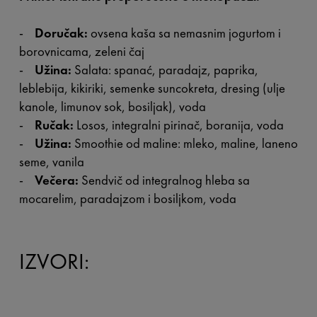
-
Doručak:
ovsena kaša sa nemasnim jogurtom i
borovnicama, zeleni čaj
-
Užina:
Salata: spanać, paradajz, paprika,
leblebija, kikiriki, semenke suncokreta, dresing (ulje
kanole, limunov sok, bosiljak), voda
-
Ručak:
Losos, integralni pirinač, boranija, voda
-
Užina:
Smoothie od maline: mleko, maline, laneno
seme, vanila
-
Večera:
Sendvič od integralnog hleba sa
mocarelim, paradajzom i bosiljkom, voda
IZVORI: