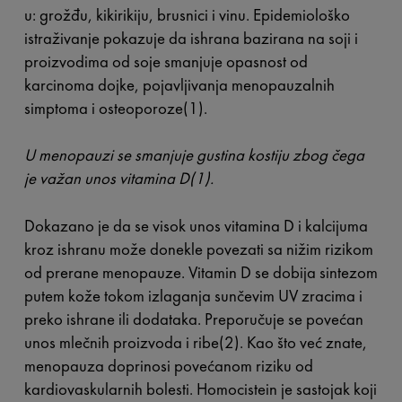
u: grožđu, kikirikiju, brusnici i vinu. Epidemiološko
istraživanje pokazuje da ishrana bazirana na soji i
proizvodima od soje smanjuje opasnost od
karcinoma dojke, pojavljivanja menopauzalnih
simptoma i osteoporoze(1).
U menopauzi se smanjuje gustina kostiju zbog čega
je važan unos vitamina D(1).
Dokazano je da se visok unos vitamina D i kalcijuma
kroz ishranu može donekle povezati sa nižim rizikom
od prerane menopauze. Vitamin D se dobija sintezom
putem kože tokom izlaganja sunčevim UV zracima i
preko ishrane ili dodataka. Preporučuje se povećan
unos mlečnih proizvoda i ribe(2). Kao što već znate,
menopauza doprinosi povećanom riziku od
kardiovaskularnih bolesti. Homocistein je sastojak koji