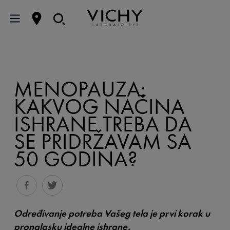
MENOPAUZA:
KAKVOG NAČINA
ISHRANE TREBA DA
SE PRIDRŽAVAM SA
50 GODINA?
Određivanje potreba Vašeg tela je prvi korak u
pronalasku idealne ishrane.