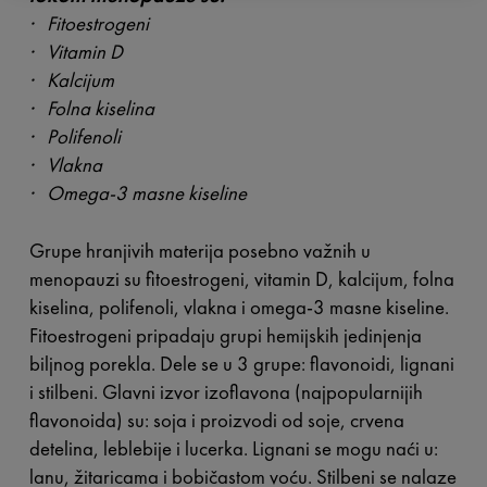
· Fitoestrogeni
· Vitamin D
· Kalcijum
· Folna kiselina
· Polifenoli
· Vlakna
· Omega-3 masne kiseline
Grupe hranjivih materija posebno važnih u
menopauzi su fitoestrogeni, vitamin D, kalcijum, folna
kiselina, polifenoli, vlakna i omega-3 masne kiseline.
Fitoestrogeni pripadaju grupi hemijskih jedinjenja
biljnog porekla. Dele se u 3 grupe: flavonoidi, lignani
i stilbeni. Glavni izvor izoflavona (najpopularnijih
flavonoida) su: soja i proizvodi od soje, crvena
detelina, leblebije i lucerka. Lignani se mogu naći u:
lanu, žitaricama i bobičastom voću. Stilbeni se nalaze