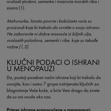
orašasti plodovi, semenke i masnoće morskih riba i
sisara (1).
Mahunarke, lisnato povrće i bobičasto voće su
proizvodi koje bi trebalo da uvrstite u svoju ishranu.
Ne zaboravite ni dobre masnoće iz biljnih ulja,
orašastih polodova, semenki i ribe, koje su takođe
važne [1,3].
KLJUČNI PODACI O ISHRANI
U MENOPAUZI
Da, postoji poseban način ishrane koji bi trebalo da
usvojite, kao i samo 7 grupa nutrijenata ključnih za
blagostanje Vaše kože, a biće Vam drago da znate
da su oni svuda oko nas.
Primer ishrane preporučene u menopauzi: