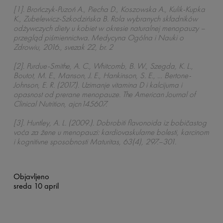
[1]. Brończyk-Puzoń A., Piecha D., Koszowska A., Kulik-Kupka
K., Zubelewicz-Szkodzińska B. Rola wybranych składników
odżywczych diety u kobiet w okresie naturalnej menopauzy –
przegląd piśmiennictwa. Medycyna Ogólna i
Nauki o
Zdrowiu, 2016., svezak 22, br. 2
[2]. Purdue-Smithe, A. C., Whitcomb, B. W., Szegda, K. L.,
Boutot, M. E., Manson, J. E., Hankinson, S. E., … Bertone-
Johnson, E. R. (2017.). Uzimanje vitamina D i kalcijuma i
opasnost od prerane menopauze. The American Journal of
Clinical Nutrition, ajcn145607.
[3]. Huntley, A. L. (2009.). Dobrobiti flavonoida iz bobičastog
voća za žene u menopauzi: kardiovaskularne bolesti, karcinom
i kognitivne sposobnosti Maturitas, 63(4), 297.–301.
Objavljeno
sreda 10 april