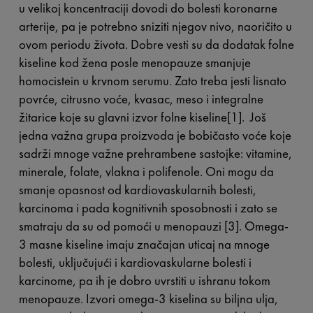
u velikoj koncentraciji dovodi do bolesti koronarne
arterije, pa je potrebno sniziti njegov nivo, naoričito u
ovom periodu života. Dobre vesti su da dodatak folne
kiseline kod žena posle menopauze smanjuje
homocistein u krvnom serumu. Zato treba jesti lisnato
povrće, citrusno voće, kvasac, meso i integralne
žitarice koje su glavni izvor folne kiseline[1]. Još
jedna važna grupa proizvoda je bobičasto voće koje
sadrži mnoge važne prehrambene sastojke: vitamine,
minerale, folate, vlakna i polifenole. Oni mogu da
smanje opasnost od kardiovaskularnih bolesti,
karcinoma i pada kognitivnih sposobnosti i zato se
smatraju da su od pomoći u menopauzi [3]. Omega-
3 masne kiseline imaju značajan uticaj na mnoge
bolesti, uključujući i kardiovaskularne bolesti i
karcinome, pa ih je dobro uvrstiti u ishranu tokom
menopauze. Izvori omega-3 kiselina su biljna ulja,