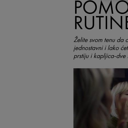
POMO
RUTIN
Želite svom tenu da 
jednostavni i lako ćet
prstiju i kapljica-dv