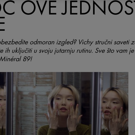
Ć OVE JEDNOS
E
obezbedite odmoran izgled? Vichy stručni saveti z
e ih uključiti u svoju jutarnju rutinu. Sve što vam j
e Minéral 89!