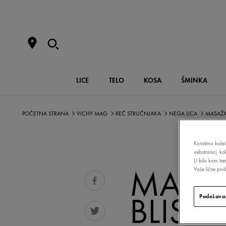
LICE
TELO
KOSA
ŠMINKA
POČETNA STRANA
VICHY MAG
REČ STRUČNJAKA
NEGA LICA
MASAŽA
Koristimo kolač
vebstranici, k
U bilo kom tre
MASAŽ
Vaše lične poda
BLIST
Podešavan