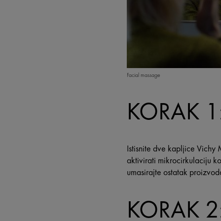
Facial massage
KORAK 1:
Istisnite dve kapljice Vichy
aktivirati mikrocirkulaciju
umasirajte ostatak proizvod
KORAK 2