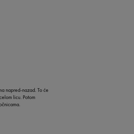
tima napred-nazad. To će
celom licu. Potom
oočnicama.