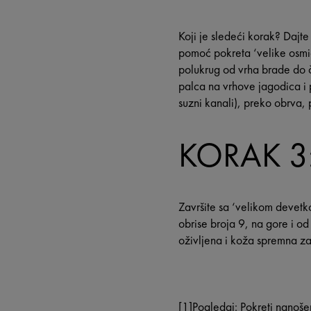
Koji je sledeći korak? Dajte
pomoć pokreta ‘velike osmice
polukrug od vrha brade do čel
palca na vrhove jagodica i 
suzni kanali), preko obrva,
KORAK 3:
Završite sa ‘velikom devetko
obrise broja 9, na gore i o
oživljena i koža spremna z
[1]Pogledaj: Pokreti nanošen