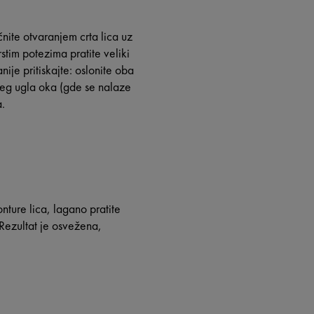
nite otvaranjem crta lica uz
stim potezima pratite veliki
ije pritiskajte: oslonite oba
njeg ugla oka (gde se nalaze
.
nture lica, lagano pratite
 Rezultat je osvežena,