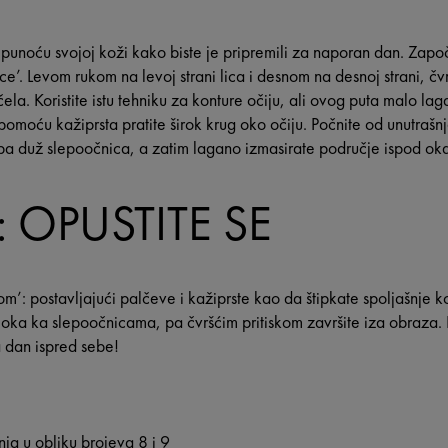
 punoću svojoj koži kako biste je pripremili za naporan dan. Započ
’. Levom rukom na levoj strani lica i desnom na desnoj strani, čvr
a. Koristite istu tehniku za konture očiju, ali ovog puta malo lagan
pomoću kažiprsta pratite širok krug oko očiju. Počnite od unutraš
 pa duž slepoočnica, a zatim lagano izmasirate područje ispod oka
 OPUSTITE SE
m’: postavljajući palčeve i kažiprste kao da štipkate spoljašnje ko
d oka ka slepoočnicama, pa čvršćim pritiskom završite iza obraza.
a dan ispred sebe!
ja u obliku brojeva 8 i 9