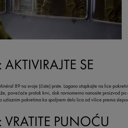
 AKTIVIRAJTE SE
 Minéral 89 na svoje (čiste) prste. Lagano utapkajte na lice pokre
 kože, povećaće protok krvi, dok ravnomerno nanosite proizvod po 
a uzlaznim pokretima ka spoljnem delu lica od vilice prema slep
: VRATITE PUNOĆU