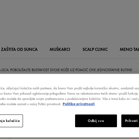
ZAŠTITA OD SUNCA
MUŠKARCI
SCALP
CLINIC
MENO
TA
 LICA: POBOLJŠAJTE BLISTAVOST SVOJE KOŽE UZ POMOĆ OVE JEDNOSTAVNE RUTINE
iće, uključujući kolačiće naših partnera, da bismo Vam pružili najbolje korisničko iskustvo, analizirali s
ako bismo Vam prikazali oglašavanje prilagođeno Vama na vebstranicama trećih strana i pružili funkcije 
nutku možete da upravljate svojim preferencama u podešavanjima kolačića. Više o tome kako mi i naši p
A LICA: POBOL
tke možete saznati u našoj Politici privatnosti.
Politika privatnosti
AVOST SVOJE KO
ja kolačića
Odbij sve
Prihvati