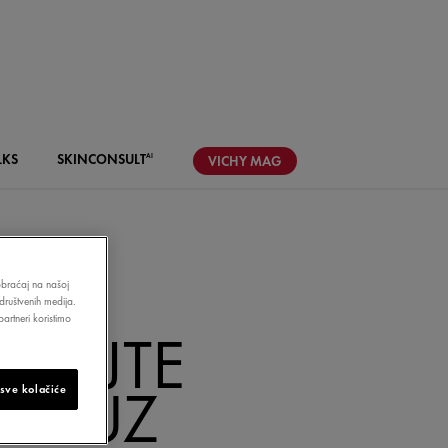
LKS
SKIN
CONSULT
AI
VICHY
MAG
aobraćaj na našoj
društvenih medija.
artneri koristimo
JŠAJTE
ŽE UZ
 sve kolačiće