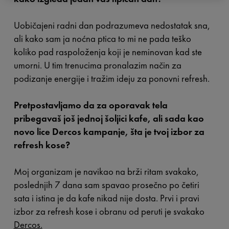
Uobičajeni radni dan podrazumeva nedostatak sna,
ali kako sam ja noćna ptica to mi ne pada teško
koliko pad raspoloženja koji je neminovan kad ste
umorni. U tim trenucima pronalazim način za
podizanje energije i tražim ideju za ponovni refresh.
Pretpostavljamo da za oporavak tela
pribegavaš još jednoj šoljici kafe, ali sada kao
novo lice Dercos kampanje, šta je tvoj izbor za
refresh kose?
Moj organizam je navikao na brži ritam svakako,
poslednjih 7 dana sam spavao prosečno po četiri
sata i istina je da kafe nikad nije dosta. Prvi i pravi
izbor za refresh kose i obranu od peruti je svakako
Dercos.