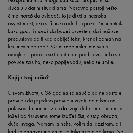
Ne spremam se mnogo kod kuće, prepustim se
slučaju u datim situacijama. Naravno postoji nešto
čime moraš da ovladaš. To je dikcija, scenska
osveštenost, ako si filmski radnik ili pozorišni umetnik,
kako god, ti moraš da budeš osvešten, da imaš sve
preduslove da ti kad dobiješ tekst, kreneš odmah na
licu mesta da radiš. Osim rada neko ima svoje
amajlije – prekrsti se tri puta pre predstave, neko se
povuče za uho, neko popije vodu, neko se umije.
Koji je tvoj način?
U svom životu, u 36 godina sa naučio da ne postoje
pravila i da je jedino pravilo u životu da nikom ne
pokušaš da načiniš zlo i da tvoje dobro ne trpi nečije
loše i da ti u svemu tome izađeš čist, čistog obraza,
duše, svega. Nemam ja neke, volim da jazziram, ali
kad se dogovorimo za to, to tako ostaje do kraja. Ne