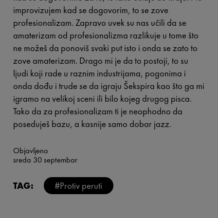
improvizujem kad se dogovorim, to se zove
profesionalizam. Zapravo uvek su nas učili da se
amaterizam od profesionalizma razlikuje u tome što
ne možeš da ponoviš svaki put isto i onda se zato to
zove amaterizam. Drago mi je da to postoji, to su
ljudi koji rade u raznim industrijama, pogonima i
onda dođu i trude se da igraju Šekspira kao što ga mi
igramo na velikoj sceni ili bilo kojeg drugog pisca.
Tako da za profesionalizam ti je neophodno da
poseduješ bazu, a kasnije samo dobar jazz.
Objavljeno
sreda 30 septembar
TAG:
#Protiv peruti