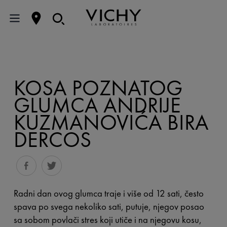
KOSA POZNATOG
GLUMCA ANDRIJE
KUZMANOVIĆA BIRA
DERCOS
Radni dan ovog glumca traje i više od 12 sati, često
spava po svega nekoliko sati, putuje, njegov posao
sa sobom povlači stres koji utiče i na njegovu kosu,