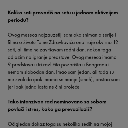
Koliko sati provodiš na setu u jednom aktivnijem
periodu?
Ovog meseca najzauzetiji sam oko snimanja serije i
filma o životu Tome Zdravkovića ono traje okvirno 12
sati, ali time ne završavam radni dan, nakon toga
odlazim na igranje predstave. Ovog meseca imamo
9 predstava u tri različita pozorišta u Beogradu i
nemam slobodan dan. Imao sam jedan, ali tada su
me zvali da ipak imamo snimanje (smeh), pristao sam
jer ipak jedna lasta ne čini proleće.
Tako intenzivan rad neminovano sa sobom
povlači i stres, kako ga prevazilaziš?
Očigledan dokaz toga su nekoliko sedih na mojoj