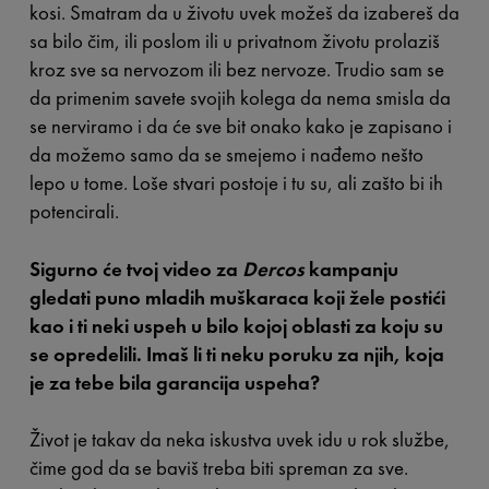
kosi. Smatram da u životu uvek možeš da izabereš da
sa bilo čim, ili poslom ili u privatnom životu prolaziš
kroz sve sa nervozom ili bez nervoze. Trudio sam se
da primenim savete svojih kolega da nema smisla da
se nerviramo i da će sve bit onako kako je zapisano i
da možemo samo da se smejemo i nađemo nešto
lepo u tome. Loše stvari postoje i tu su, ali zašto bi ih
potencirali.
Sigurno će tvoj video za
Dercos
kampanju
gledati puno mladih muškaraca koji žele postići
kao i ti neki uspeh u bilo kojoj oblasti za koju su
se opredelili. Imaš li ti neku poruku za njih, koja
je za tebe bila garancija uspeha?
Život je takav da neka iskustva uvek idu u rok službe,
čime god da se baviš treba biti spreman za sve.