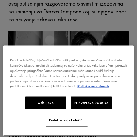
ovaj put sa njim razgovaramo o svim tim izazovima
na snimanju za Dercos šampone koji su njegov izbor
za očuvanje zdrave i jake kose
Koristimo kolačiće, uključujući kolačiće naših partnera, da bismo Vam pružili najbolje
korisničko iskustvo, analizirali saobraćaj na našoj vebstranici, kako bismo Vam prikazali
oglašavanje prilagođeno Vama na vebstranicama trećih strana i pružili funkcije
društvenih medija. U bilo kom trenutku možete da upravljate svojim preferencama u
podešavanjima kolačića. Više o tome kako mi i naši partneri koristimo Vaše lične
podatke možete saznati u našoj Politici privatnosti.
Politika privatnosti
Odbij sve
Prihvati sve kolačiće
Podešavanja kolačića
U jednoj izazovnoj profesiji kakva je gluma,
kako izgleda jedan vaš tipičan dan?