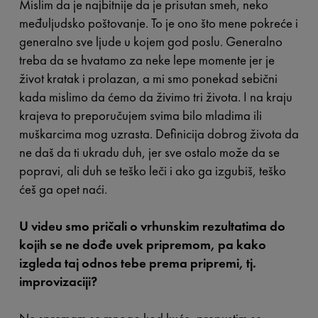
Mislim da je najbitnije da je prisutan smeh, neko
međuljudsko poštovanje. To je ono što mene pokreće i
generalno sve ljude u kojem god poslu. Generalno
treba da se hvatamo za neke lepe momente jer je
život kratak i prolazan, a mi smo ponekad sebični
kada mislimo da ćemo da živimo tri života. I na kraju
krajeva to preporučujem svima bilo mladima ili
muškarcima mog uzrasta. Definicija dobrog života da
ne daš da ti ukradu duh, jer sve ostalo može da se
popravi, ali duh se teško leči i ako ga izgubiš, teško
ćeš ga opet naći.
U videu smo pričali o vrhunskim rezultatima do
kojih se ne dođe uvek pripremom, pa kako
izgleda taj odnos tebe prema pripremi, tj.
improvizaciji?