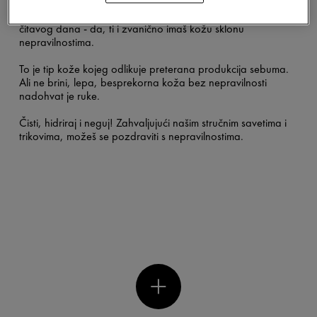
Pomalo je masna, s proširenim porama i sija se tokom
čitavog dana - da, ti i zvanično imaš kožu sklonu
nepravilnostima.
To je tip kože kojeg odlikuje preterana produkcija sebuma.
Ali ne brini, lepa, besprekorna koža bez nepravilnosti
nadohvat je ruke.
Čisti, hidriraj i neguj! Zahvaljujući našim stručnim savetima i
trikovima, možeš se pozdraviti s nepravilnostima.