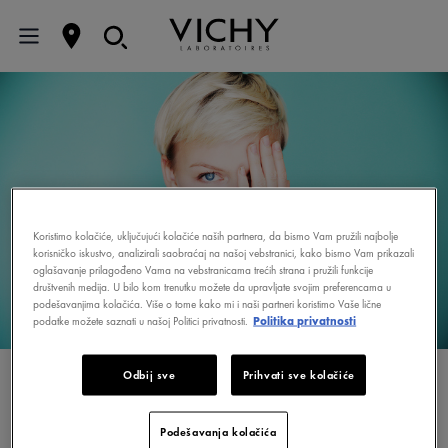
Koristimo kolačiće, uključujući kolačiće naših partnera, da bismo Vam pružili najbolje
korisničko iskustvo, analizirali saobraćaj na našoj vebstranici, kako bismo Vam prikazali
oglašavanje prilagođeno Vama na vebstranicama trećih strana i pružili funkcije
društvenih medija. U bilo kom trenutku možete da upravljate svojim preferencama u
podešavanjima kolačića. Više o tome kako mi i naši partneri koristimo Vaše lične
podatke možete saznati u našoj Politici privatnosti.
Politika privatnosti
Odbij sve
Prihvati sve kolačiće
KOŽA SKLONA
NEPRAVILNOSTIMA
Podešavanja kolačića