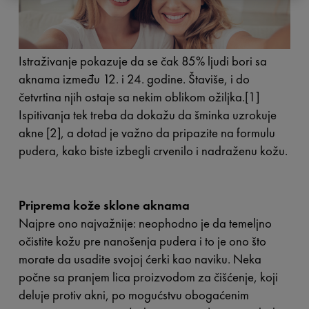
Istraživanje pokazuje da se čak 85% ljudi bori sa
aknama između 12. i 24. godine. Štaviše, i do
četvrtina njih ostaje sa nekim oblikom ožiljka.[1]
Ispitivanja tek treba da dokažu da šminka uzrokuje
akne [2], a dotad je važno da pripazite na formulu
pudera, kako biste izbegli crvenilo i nadraženu kožu.
Priprema kože sklone aknama
Najpre ono najvažnije: neophodno je da temeljno
očistite kožu pre nanošenja pudera i to je ono što
morate da usadite svojoj ćerki kao naviku. Neka
počne sa pranjem lica proizvodom za čišćenje, koji
deluje protiv akni, po mogućstvu obogaćenim