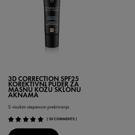
3D CORRECTION SPF25
KOREKTIVNI PUDER ZA
MASNU KOŽU SKLONU
AKNAMA
S visokim stepenom prekrivanja
( 50 COMMENTS )