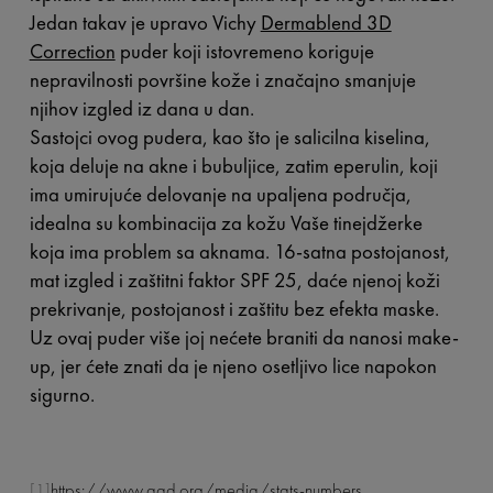
Jedan takav je upravo Vichy
Dermablend 3D
Correction
puder koji istovremeno koriguje
nepravilnosti površine kože i značajno smanjuje
njihov izgled iz dana u dan.
Sastojci ovog pudera, kao što je salicilna kiselina,
koja deluje na akne i bubuljice, zatim eperulin, koji
ima umirujuće delovanje na upaljena područja,
idealna su kombinacija za kožu Vaše tinejdžerke
koja ima problem sa aknama. 16-satna postojanost,
mat izgled i zaštitni faktor SPF 25, daće njenoj koži
prekrivanje, postojanost i zaštitu bez efekta maske.
Uz ovaj puder više joj nećete braniti da nanosi make-
up, jer ćete znati da je njeno osetljivo lice napokon
sigurno.
[1]
https://www.aad.org/media/stats-numbers
,