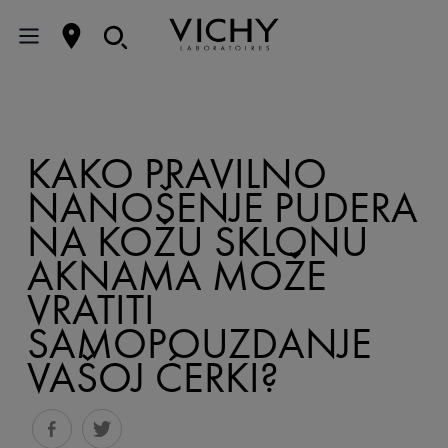
KAKO PRAVILNO
NANOŠENJE PUDERA
NA KOŽU SKLONU
AKNAMA MOŽE
VRATITI
SAMOPOUZDANJE
VAŠOJ ĆERKI?