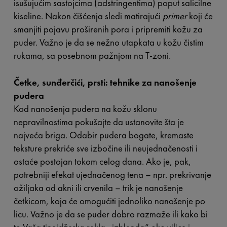
isušujućim sastojcima (adstringentima) poput salicilne
kiseline. Nakon čišćenja sledi matirajući
primer
koji će
smanjiti pojavu proširenih pora i pripremiti kožu za
puder. Važno je da se nežno utapkata u kožu čistim
rukama, sa posebnom pažnjom na T-zoni.
Četke, sunđerčići, prsti: tehnike za nanošenje
pudera
Kod nanošenja pudera na kožu sklonu
nepravilnostima pokušajte da ustanovite šta je
najveća briga. Odabir pudera bogate, kremaste
teksture prekriće sve izbočine ili neujednačenosti i
ostaće postojan tokom celog dana. Ako je, pak,
potrebniji efekat ujednačenog tena – npr. prekrivanje
ožiljaka od akni ili crvenila – trik je nanošenje
četkicom, koja će omogućiti jednoliko nanošenje po
licu. Važno je da se puder dobro razmaže ili kako bi