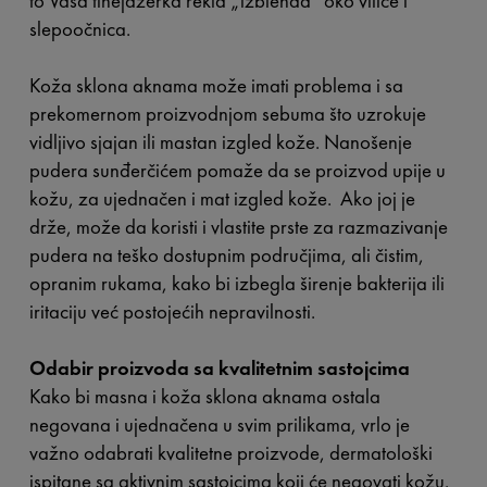
to Vaša tinejdžerka rekla „izblenda“ oko vilice i
slepoočnica.
Koža sklona aknama može imati problema i sa
prekomernom proizvodnjom sebuma što uzrokuje
vidljivo sjajan ili mastan izgled kože. Nanošenje
pudera sunđerčićem pomaže da se proizvod upije u
kožu, za ujednačen i mat izgled kože. Ako joj je
drže, može da koristi i vlastite prste za razmazivanje
pudera na teško dostupnim područjima, ali čistim,
opranim rukama, kako bi izbegla širenje bakterija ili
iritaciju već postojećih nepravilnosti.
Odabir proizvoda sa kvalitetnim sastojcima
Kako bi masna i koža sklona aknama ostala
negovana i ujednačena u svim prilikama, vrlo je
važno odabrati kvalitetne proizvode, dermatološki
ispitane sa aktivnim sastojcima koji će negovati kožu.