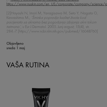
https://www.nuskin.com/en_US/corporate/company/science/pe
[2]Hayashi N, Imori M, Yanagisawa M, Seto Y, Nagata O,
Kawashima M.,
‘
Šminka popravlja kvalitet života kod
pacijenata sa aknama bez pogoršanja izbijanja akni tokom
tretmana’
, u Eur J Dermatol. 2005. Junj-avgust; 15(4), str.
284.-7.
[https://www.ncbi.nlm.nih.gov/pubmed/16048760]
Objavljeno
sreda 1 maj
VAŠA RUTINA