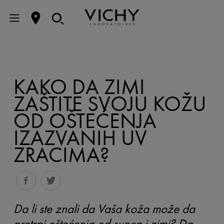
KAKO DA ZIMI
ZAŠTITE SVOJU KOŽU
OD OŠTEĆENJA
IZAZVANIH UV
ZRACIMA?
Da li ste znali da Vaša koža može da
pretrpi oštećenja od sunca i zimi? Da,