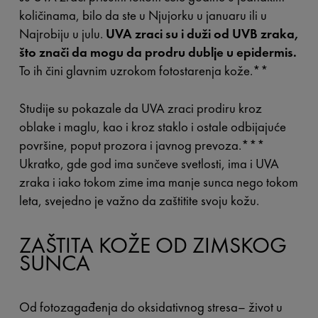
količinama, bilo da ste u Njujorku u januaru ili u
Najrobiju u julu.
UVA zraci su i duži od UVB zraka,
što znači da mogu da prodru dublje u epidermis.
To ih čini glavnim uzrokom fotostarenja kože.**
Studije su pokazale da UVA zraci prodiru kroz
oblake i maglu, kao i kroz staklo i ostale odbijajuće
površine, poput prozora i javnog prevoza.***
Ukratko, gde god ima sunčeve svetlosti, ima i UVA
zraka i iako tokom zime ima manje sunca nego tokom
leta, svejedno je važno da zaštitite svoju kožu.
ZAŠTITA KOŽE OD ZIMSKOG
SUNCA
Od fotozagađenja do oksidativnog stresa– život u