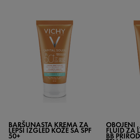
BARŠUNASTA KREMA ZA
OBOJENI 
LEPŠI IZGLED KOŽE SA SPF
FLUID ZA L
50+
BB PRIRO