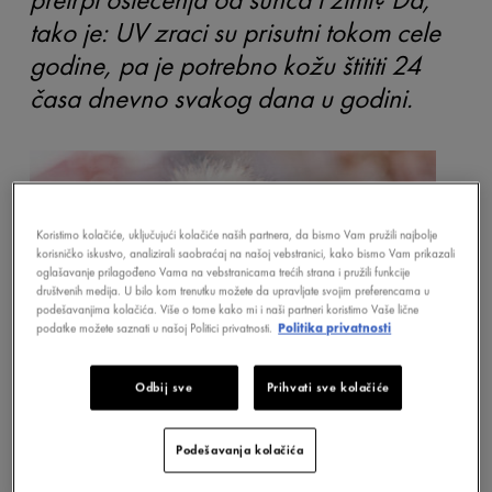
tako je: UV zraci su prisutni tokom cele
godine, pa je potrebno kožu štititi 24
časa dnevno svakog dana u godini.
Koristimo kolačiće, uključujući kolačiće naših partnera, da bismo Vam pružili najbolje
korisničko iskustvo, analizirali saobraćaj na našoj vebstranici, kako bismo Vam prikazali
oglašavanje prilagođeno Vama na vebstranicama trećih strana i pružili funkcije
društvenih medija. U bilo kom trenutku možete da upravljate svojim preferencama u
podešavanjima kolačića. Više o tome kako mi i naši partneri koristimo Vaše lične
podatke možete saznati u našoj Politici privatnosti.
Politika privatnosti
Odbij sve
Prihvati sve kolačiće
Podešavanja kolačića