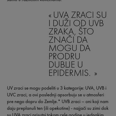
UVA ZRACI SU
I DUŽI OD UVB
ZRAKA, ŠTO
ZNAČI DA
MOGU DA
PRODRU
DUBLJE U
EPIDERMIS.
UV zraci se mogu podeliti u 3 kategorije: UVA, UVB i
UVC zraci, a ovi poslednji apsorbuju se u atmosferi
pre nego dopru do Zemlje.* UVB zraci – oni koji nam
daju preplanuli ten (ili opekotine) - najjači su zimi dok
su UVA zraci prisutni tokom cele godine u jednakim