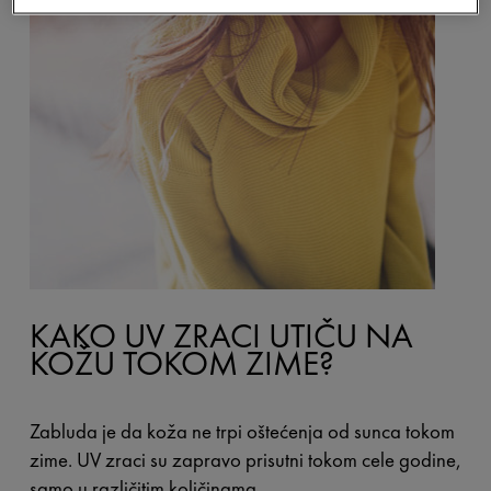
KAKO UV ZRACI UTIČU NA
KOŽU TOKOM ZIME?
Zabluda je da koža ne trpi oštećenja od sunca tokom
zime. UV zraci su zapravo prisutni tokom cele godine,
samo u različitim količinama.