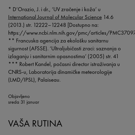
* D’Orazio, J. i dr., ‘UV zračenje i koža’ u
International Journal of Molecular Science
14.6
(2013.) str. 12222–12248 [Dostupno na:
https://www.ncbi.nlm.nih.gov/pmc/articles/PMC3709
** Francuska agencija za ekološku sanitarnu
sigurnost (AFSSE). ‘Ultraljubičasti zraci: saznanja o
izlaganju i sanitarnim opasnostima’ (2005) str. 41
*** Robert Kandel, počasni director istraživanja u
CNRS-u, Laboratorija dinamičke meteorologije
(LMD/IPSL), Palaiseau.
Objavljeno
sreda 31 januar
VAŠA RUTINA