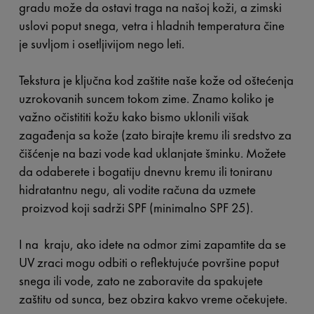
gradu može da ostavi traga na našoj koži, a zimski
uslovi poput snega, vetra i hladnih temperatura čine
je suvljom i osetljivijom nego leti.
Tekstura je ključna kod zaštite naše kože od oštećenja
uzrokovanih suncem tokom zime. Znamo koliko je
važno očistititi kožu kako bismo uklonili višak
zagađenja sa kože (zato birajte kremu ili sredstvo za
čišćenje na bazi vode kad uklanjate šminku. Možete
da odaberete i bogatiju dnevnu kremu ili toniranu
hidratantnu negu, ali vodite računa da uzmete
proizvod koji sadrži SPF (minimalno SPF 25).
I na kraju, ako idete na odmor zimi zapamtite da se
UV zraci mogu odbiti o reflektujuće površine poput
snega ili vode, zato ne zaboravite da spakujete
zaštitu od sunca, bez obzira kakvo vreme očekujete.