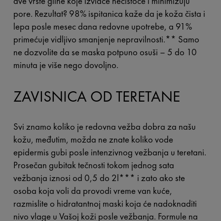
dve vrste gline koje izvlače nečistoće i minimizuju
pore. Rezultat? 98% ispitanica kaže da je koža čista i
lepa posle mesec dana redovne upotrebe, a 91%
primećuje vidljivo smanjenje nepravilnosti.
**
Samo
ne dozvolite da se maska potpuno osuši – 5 do 10
minuta je više nego dovoljno.
ZAVISNICA OD TERETANE
Svi znamo koliko je redovna vežba dobra za našu
kožu, međutim, možda ne znate koliko vode
epidermis gubi posle intenzivnog vežbanja u teretani.
Prosečan gubitak tečnosti tokom jednog sata
vežbanja iznosi od 0,5 do 2l
***
i zato ako ste
osoba koja voli da provodi vreme van kuće,
razmislite o hidratantnoj maski koja će nadoknaditi
nivo vlage u Vašoj koži posle vežbanja. Formule na