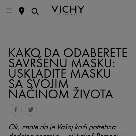
KAKO DA ODABERETE
SAVRŠENU MASKU:
USKLADITE MASKU
SA SVOJIM
NAČINOM ŽIVOTA
Ok, znate da je Vašoj koži potrebna
dodatna energija – ali kako? Pomoći