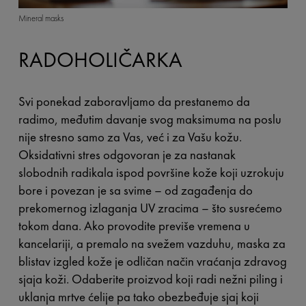
Mineral masks
RADOHOLIČARKA
Svi ponekad zaboravljamo da prestanemo da
radimo, međutim davanje svog maksimuma na poslu
nije stresno samo za Vas, već i za Vašu kožu.
Oksidativni stres odgovoran je za nastanak
slobodnih
radikala ispod površine kože koji uzrokuju
bore i povezan je sa svime
–
od zagađenja do
prekomernog izlaganja UV zracima – što susrećemo
tokom dana. Ako provodite previše vremena u
kancelariji, a premalo na svežem vazduhu, maska za
blistav izgled kože je odličan način vraćanja zdravog
sjaja koži. Odaberite proizvod koji radi nežni piling i
uklanja mrtve ćelije pa tako obezbeđuje sjaj koji