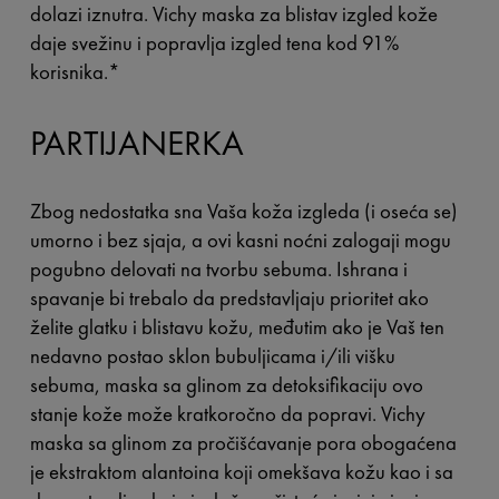
dolazi iznutra. Vichy maska za blistav izgled kože
daje svežinu i popravlja izgled tena kod
91%
korisnika.
*
PARTIJANERKA
Zbog nedostatka sna Vaša koža izgleda (i oseća se)
umorno i bez sjaja, a ovi kasni noćni zalogaji mogu
pogubno delovati na tvorbu sebuma. Ishrana i
spavanje bi trebalo da predstavljaju prioritet ako
želite glatku i blistavu kožu, međutim ako je Vaš ten
nedavno postao sklon bubuljicama i/ili višku
sebuma, maska sa glinom za detoksifikaciju ovo
stanje kože može kratkoročno da popravi. Vichy
maska sa glinom za pročišćavanje pora obogaćena
je ekstraktom alantoina koji omekšava kožu kao i sa