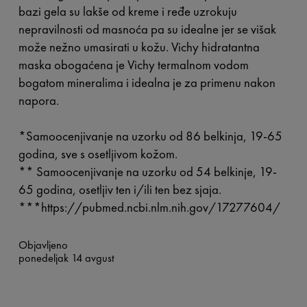
bazi gela su lakše od kreme i ređe uzrokuju
nepravilnosti od masnoća pa su idealne jer se višak
može nežno umasirati u kožu. Vichy hidratantna
maska obogaćena je Vichy termalnom vodom
bogatom mineralima i idealna je za primenu nakon
napora.
*
Samoocenjivanje na uzorku od 86 belkinja, 19-65
godina, sve s osetljivom kožom.
**
Samoocenjivanje na uzorku od 54 belkinje, 19-
65 godina, osetljiv ten i/ili ten bez sjaja.
***
https://pubmed.ncbi.nlm.nih.gov/17277604/
Objavljeno
ponedeljak 14 avgust