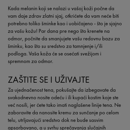
Kada melanin koji se nalazi u vašoj koži počne da
vam daje zdrav zlatni sjaj, otkrićete da vam neće biti
potrebno toliko šminke kao i uobičajeno - što je sjajno
za vašu kožu! Par dana pre nego što krenete na
odmor, počnite da smanjujete vašu redovnu bazu za
šminku, kao što su sredstvo za tamnjenje i/ili
podloga. Vaša koža će se osećati svežijom i
spremnom za odmor.
ZAŠTITE SE I UŽIVAJTE
Za ujednačenost tena, pokušajte da izbegavate da
svakodnevno nosite odeću i ili kupaći kostim koje ste
već nosili, jer ćete tako imati naglašene linije tena. Ne
zaboravite da nanosite kremu za sunčanje po celom
telu, utrljavajući sredstvo dok ne bude sasvim
apsorbovano, a u svrhu sprečavanja slučajnih