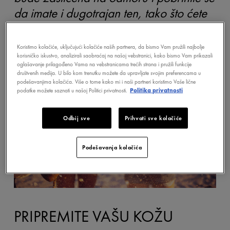
da imate i dugotrajan ten, tako što ćete
imati u vidu ova tri koraka...
Koristimo kolačiće, uključujući kolačiće naših partnera, da bismo Vam pružili najbolje
korisničko iskustvo, analizirali saobraćaj na našoj vebstranici, kako bismo Vam prikazali
oglašavanje prilagođeno Vama na vebstranicama trećih strana i pružili funkcije
društvenih medija. U bilo kom trenutku možete da upravljate svojim preferencama u
podešavanjima kolačića. Više o tome kako mi i naši partneri koristimo Vaše lične
podatke možete saznati u našoj Politici privatnosti.
Politika privatnosti
Odbij sve
Prihvati sve kolačiće
Podešavanja kolačića
PRIPREMITE VAŠU KOŽU