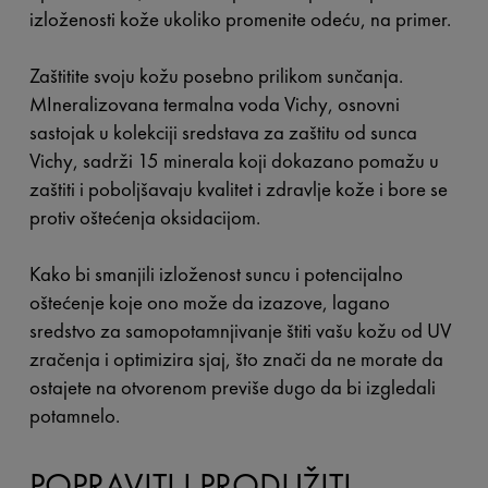
izloženosti kože ukoliko promenite odeću, na primer.
Zaštitite svoju kožu posebno prilikom sunčanja.
MIneralizovana termalna voda Vichy, osnovni
sastojak u kolekciji sredstava za zaštitu od sunca
Vichy, sadrži 15 minerala koji dokazano pomažu u
zaštiti i poboljšavaju kvalitet i zdravlje kože i bore se
protiv oštećenja oksidacijom.
Kako bi smanjili izloženost suncu i potencijalno
oštećenje koje ono može da izazove, lagano
sredstvo za samopotamnjivanje štiti vašu kožu od UV
zračenja i optimizira sjaj, što znači da ne morate da
ostajete na otvorenom previše dugo da bi izgledali
potamnelo.
POPRAVITI I PRODUŽITI