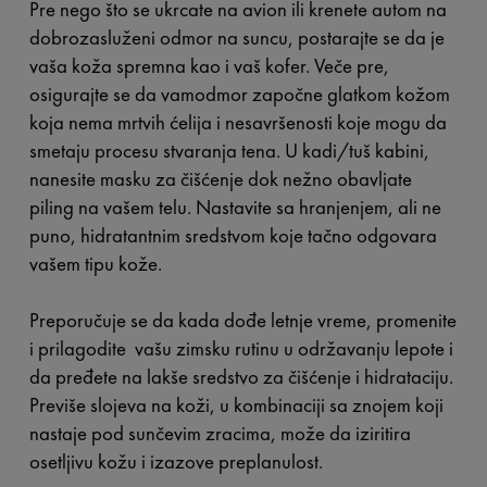
Pre nego što se ukrcate na avion ili krenete autom na
dobrozasluženi odmor na suncu, postarajte se da je
vaša koža spremna kao i vaš kofer. Veče pre,
osigurajte se da vamodmor započne glatkom kožom
koja nema mrtvih ćelija i nesavršenosti koje mogu da
smetaju procesu stvaranja tena. U kadi/tuš kabini,
nanesite masku za čišćenje dok nežno obavljate
piling na vašem telu. Nastavite sa hranjenjem, ali ne
puno, hidratantnim sredstvom koje tačno odgovara
vašem tipu kože.
Preporučuje se da kada dođe letnje vreme, promenite
i prilagodite vašu zimsku rutinu u održavanju lepote i
da pređete na lakše sredstvo za čišćenje i hidrataciju.
Previše slojeva na koži, u kombinaciji sa znojem koji
nastaje pod sunčevim zracima, može da iziritira
osetljivu kožu i izazove preplanulost.