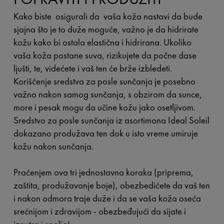
Kako biste osigurali da vaša koža nastavi da bude
sjajna što je to duže moguće, važno je da hidrirate
kožu kako bi ostala elastična i hidrirana. Ukoliko
vaša koža postane suva, rizikujete da počne dase
ljušti, te, videćete i vaš ten će brže izbledeti.
Korišćenje sredstva za posle sunčanja je posebno
važno nakon samog sunčanja, s obzirom da sunce,
more i pesak mogu da učine kožu jako osetljivom.
Sredstvo za posle sunčanja iz asortimana Ideal Soleil
dokazano produžava ten dok u isto vreme umiruje
kožu nakon sunčanja.
Praćenjem ova tri jednostavna koraka (priprema,
zaštita, produžavanje boje), obezbedićete da vaš ten
i nakon odmora traje duže i da se vaša koža oseća
srećnijom i zdravijom - obezbeđujući da sijate i