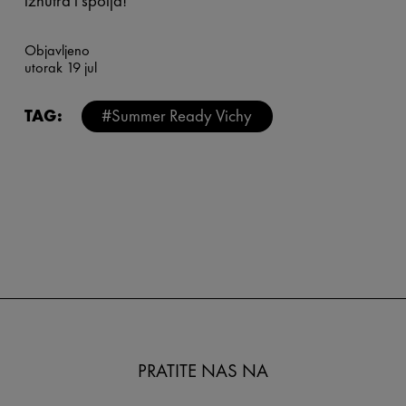
iznutra i spolja!
Objavljeno
utorak 19 jul
TAG:
#Summer Ready Vichy
PRATITE NAS NA