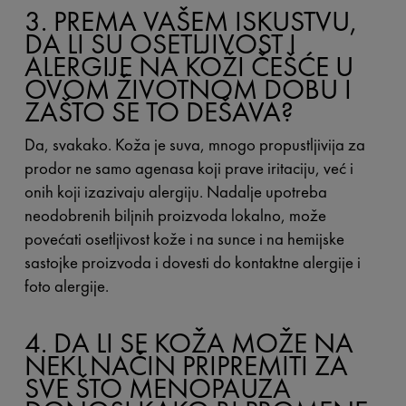
3. PREMA VAŠEM ISKUSTVU,
DA LI SU OSETLJIVOST I
ALERGIJE NA KOŽI ČEŠĆE U
OVOM ŽIVOTNOM DOBU I
ZAŠTO SE TO DEŠAVA?
Da, svakako. Koža je suva, mnogo propustljivija za
prodor ne samo agenasa koji prave iritaciju, već i
onih koji izazivaju alergiju. Nadalje upotreba
neodobrenih biljnih proizvoda lokalno, može
povećati osetljivost kože i na sunce i na hemijske
sastojke proizvoda i dovesti do kontaktne alergije i
foto alergije.
4. DA LI SE KOŽA MOŽE NA
NEKI NAČIN PRIPREMITI ZA
SVE ŠTO MENOPAUZA