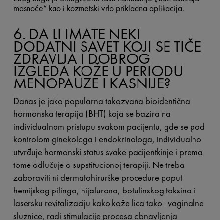
masnoće“ kao i kozmetski vrlo prikladna aplikacija.
6. DA LI IMATE NEKI
DODATNI SAVET KOJI SE TIČE
ZDRAVLJA I DOBROG
IZGLEDA KOŽE U PERIODU
MENOPAUZE I KASNIJE?
Danas je jako popularna takozvana bioidentična
hormonska terapija (BHT) koja se bazira na
individualnom pristupu svakom pacijentu, gde se pod
kontrolom ginekologa i endokrinologa, individualno
utvrđuje hormonski status svake pacijentkinje i prema
tome odlučuje o supstitucionoj terapiji. Ne treba
zaboraviti ni dermatohirurške procedure poput
hemijskog pilinga, hijalurona, botulinskog toksina i
lasersku revitalizaciju kako kože lica tako i vaginalne
sluznice, radi stimulacije procesa obnavljanja