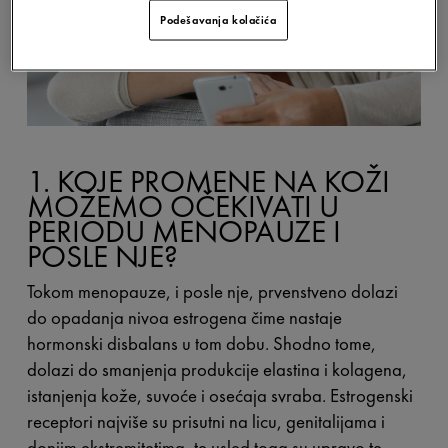
Podešavanja kolačića
1. KOJE PROMENE NA KOŽI
MOŽEMO OČEKIVATI U
PERIODU MENOPAUZE I
POSLE NJE?
Tokom menopauze, i posle nje, prvenstveno dolazi
do opadanja nivoa estrogena čime nastaje
hormonski disbalans u tom dobu. Shodno tome,
dolazi do smanjenja produkcije elastina i kolagena,
istanjenja kože, suvoće i osećaja svraba. Estrogenski
receptori najviše su prisutni na licu, genitalijama i
donjim ekstremitetima, te usled toga su upravo te