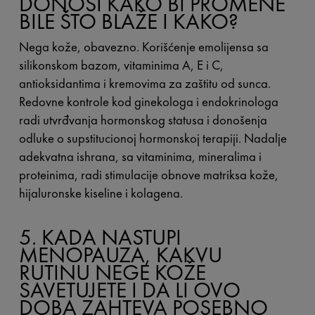
DONOSI KAKO BI PROMENE
BILE ŠTO BLAŽE I KAKO?
Nega kože, obavezno. Korišćenje emolijensa sa
silikonskom bazom, vitaminima A, E i C,
antioksidantima i kremovima za zaštitu od sunca.
Redovne kontrole kod ginekologa i endokrinologa
radi utvrđvanja hormonskog statusa i donošenja
odluke o supstitucionoj hormonskoj terapiji. Nadalje
adekvatna ishrana, sa vitaminima, mineralima i
proteinima, radi stimulacije obnove matriksa kože,
hijaluronske kiseline i kolagena.
5. KADA NASTUPI
MENOPAUZA, KAKVU
RUTINU NEGE KOŽE
SAVETUJETE I DA LI OVO
DOBA ZAHTEVA POSEBNO