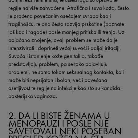
regije najviše zahvaćene. Atrofična i suva koža, često
je praćena povećanim osećajem svraba kao i
fragilnošću, te ona često razvija prskotine (poznate
još kao i ragade) posle manjeg pritiska ili trenja. Uz
pojačano znojenje, ovaj problem se može dalje
intenzivirati i doprineti većoj suvoći i daljoj iritaciji.
Suvoća i istanjenje kože genitalija, takođe
predstavljaju problem, pa se tako pojavljuju
problemi, ne samo tokom seksualnog kontakta, koji
može biti neprijatan i bolan, već i povećana
osetljivost te regije na infekcije kao sto su kandida i
bakterijska vaginoza.
2. DA LI BISTE ŽENAMA U
MENOPAUZI I POSLE NJE
SAVETOVALI NEKI POSEBAN