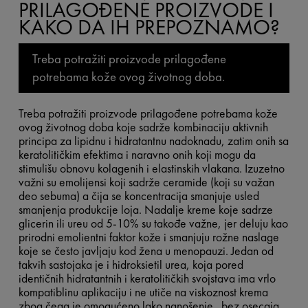
PRILAGOĐENE PROIZVODE I
KAKO DA IH PREPOZNAMO?
Treba potražiti proizvode prilagođene
potrebama kože ovog životnog doba.
Treba potražiti proizvode prilagođene potrebama kože
ovog životnog doba koje sadrže kombinaciju aktivnih
principa za lipidnu i hidratantnu nadoknadu, zatim onih sa
keratolitičkim efektima i naravno onih koji mogu da
stimulišu obnovu kolagenih i elastinskih vlakana. Izuzetno
važni su emolijensi koji sadrže ceramide (koji su važan
deo sebuma) a čija se koncentracija smanjuje usled
smanjenja produkcije loja. Nadalje kreme koje sadrze
glicerin ili ureu od 5-10% su takođe važne, jer deluju kao
prirodni emolientni faktor kože i smanjuju rožne naslage
koje se često javljaju kod žena u menopauzi. Jedan od
takvih sastojaka je i hidroksietil urea, koja pored
identičnih hidratantnih i keratolitičkih svojstava ima vrlo
kompatiblinu aplikaciju i ne utiče na viskoznost krema
zbog čega je omogućeno lako nanošenje „bez osecaja