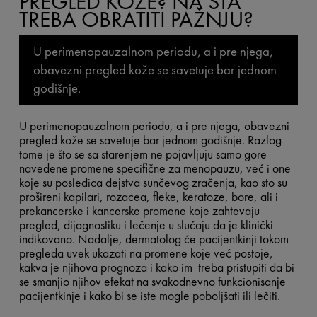
PREGLED KOŽE? NA ŠTA
TREBA OBRATITI PAŽNJU?
U perimenopauzalnom periodu, a i pre njega,
obavezni pregled kože se savetuje bar jednom
godišnje.
U perimenopauzalnom periodu, a i pre njega, obavezni
pregled kože se savetuje bar jednom godišnje. Razlog
tome je što se sa starenjem ne pojavljuju samo gore
navedene promene specifične za menopauzu, već i one
koje su posledica dejstva sunčevog zračenja, kao sto su
prošireni kapilari, rozacea, fleke, keratoze, bore, ali i
prekancerske i kancerske promene koje zahtevaju
pregled, dijagnostiku i lečenje u slučaju da je klinički
indikovano. Nadalje, dermatolog će pacijentkinji tokom
pregleda uvek ukazati na promene koje već postoje,
kakva je njihova prognoza i kako im treba pristupiti da bi
se smanjio njihov efekat na svakodnevno funkcionisanje
pacijentkinje i kako bi se iste mogle poboljšati ili lečiti.