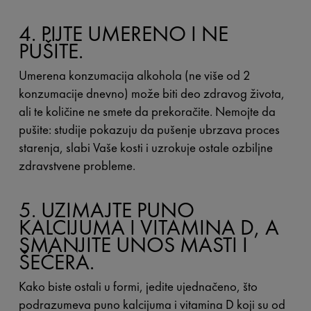
4. PIJTE UMERENO I NE
PUŠITE.
Umerena konzumacija alkohola (ne više od 2
konzumacije dnevno) može biti deo zdravog života,
ali te količine ne smete da prekoračite. Nemojte da
pušite: studije pokazuju da pušenje ubrzava proces
starenja, slabi Vaše kosti i uzrokuje ostale ozbiljne
zdravstvene probleme.
5. UZIMAJTE PUNO
KALCIJUMA I VITAMINA D, A
SMANJITE UNOS MASTI I
ŠEĆERA.
Kako biste ostali u formi, jedite ujednačeno, što
podrazumeva puno kalcijuma i vitamina D koji su od