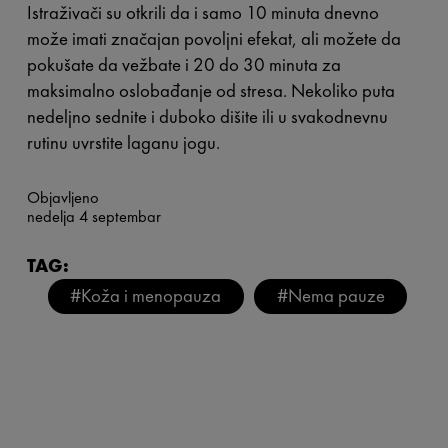
Istraživači su otkrili da i samo 10 minuta dnevno
može imati značajan povoljni efekat, ali možete da
pokušate da vežbate i 20 do 30 minuta za
maksimalno oslobađanje od stresa. Nekoliko puta
nedeljno sednite i duboko dišite ili u svakodnevnu
rutinu uvrstite laganu jogu.
Objavljeno
nedelja 4 septembar
TAG:
#Koža i menopauza
#Nema pauze