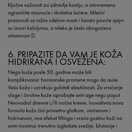
ključne važnosti za zdravlje kostiju, a istovremeno
ograničite masnoće i dodatne šećere. Mlečni
proizvodi sa nižim udelom masti i lisnato povrće sjajni
su izvori kalcijuma, a mleko je često obogaćeno
vitaminom D.
6. PRIPAZITE DA VAM JE KOŽA
HIDRIRANA I OSVEŽENA:
Nega kože posle 50. godine može biti
komplikovana: hormonske promene mogu da isuše
Vašu kožu i uzrokuju gubitak elastičnosti. Za vraćanje
vlage i čvrstine kože isprobajte anti-age negu poput
Neovadiol dnevne i/ili noćne kreme. Inovativna nova
formula kožu čini primetno glatkom, umirenom i
hidriranom, ima efekat liftinga i vraća gustinu koži na
svim nivoima: trenutno izgledate svežije, blistavije i