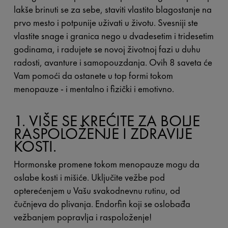
lakše brinuti se za sebe, staviti vlastito blagostanje na
prvo mesto i potpunije uživati u životu. Svesniji ste
vlastite snage i granica nego u dvadesetim i tridesetim
godinama, i radujete se novoj životnoj fazi u duhu
radosti, avanture i samopouzdanja. Ovih 8 saveta će
Vam pomoći da ostanete u top formi tokom
menopauze - i mentalno i fizički i emotivno.
1. VIŠE SE KREĆITE ZA BOLJE
RASPOLOŽENJE I ZDRAVIJE
KOSTI.
Hormonske promene tokom menopauze mogu da
oslabe kosti i mišiće. Uključite vežbe pod
opterećenjem u Vašu svakodnevnu rutinu, od
čučnjeva do plivanja. Endorfin koji se oslobađa
vežbanjem popravlja i raspoloženje!