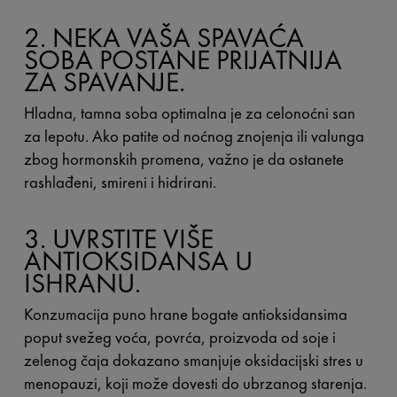
2. NEKA VAŠA SPAVAĆA
SOBA POSTANE PRIJATNIJA
ZA SPAVANJE.
Hladna, tamna soba optimalna je za celonoćni san
za lepotu. Ako patite od noćnog znojenja ili valunga
zbog hormonskih promena, važno je da ostanete
rashlađeni, smireni i hidrirani.
3. UVRSTITE VIŠE
ANTIOKSIDANSA U
ISHRANU.
Konzumacija puno hrane bogate antioksidansima
poput svežeg voća, povrća, proizvoda od soje i
zelenog čaja dokazano smanjuje oksidacijski stres u
menopauzi, koji može dovesti do ubrzanog starenja.