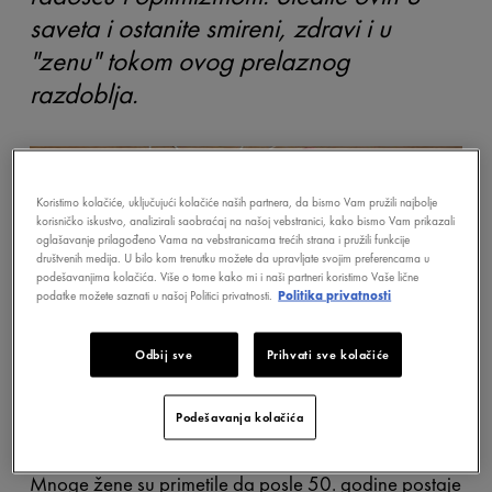
saveta i ostanite smireni, zdravi i u
"zenu" tokom ovog prelaznog
razdoblja.
Koristimo kolačiće, uključujući kolačiće naših partnera, da bismo Vam pružili najbolje
korisničko iskustvo, analizirali saobraćaj na našoj vebstranici, kako bismo Vam prikazali
oglašavanje prilagođeno Vama na vebstranicama trećih strana i pružili funkcije
društvenih medija. U bilo kom trenutku možete da upravljate svojim preferencama u
podešavanjima kolačića. Više o tome kako mi i naši partneri koristimo Vaše lične
podatke možete saznati u našoj Politici privatnosti.
Politika privatnosti
Odbij sve
Prihvati sve kolačiće
Podešavanja kolačića
Mnoge žene su primetile da posle 50. godine postaje