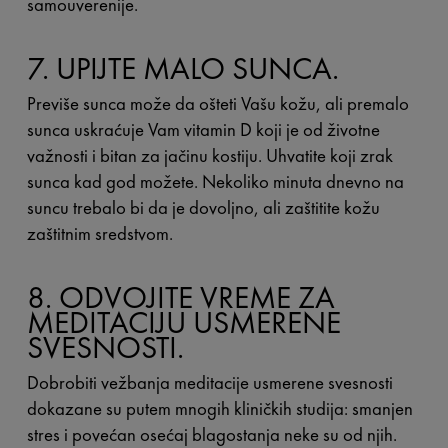
samouverenije.
7. UPIJTE MALO SUNCA.
Previše sunca može da ošteti Vašu kožu, ali premalo
sunca uskraćuje Vam vitamin D koji je od životne
važnosti i bitan za jačinu kostiju. Uhvatite koji zrak
sunca kad god možete. Nekoliko minuta dnevno na
suncu trebalo bi da je dovoljno, ali zaštitite kožu
zaštitnim sredstvom.
8. ODVOJITE VREME ZA
MEDITACIJU USMERENE
SVESNOSTI.
Dobrobiti vežbanja meditacije usmerene svesnosti
dokazane su putem mnogih kliničkih studija: smanjen
stres i povećan osećaj blagostanja neke su od njih.