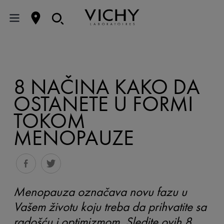
8 NAČINA KAKO DA
OSTANETE U FORMI
TOKOM
MENOPAUZE
Menopauza označava novu fazu u
Vašem životu koju treba da prihvatite sa
radošću i optimizmom. Sledite ovih 8