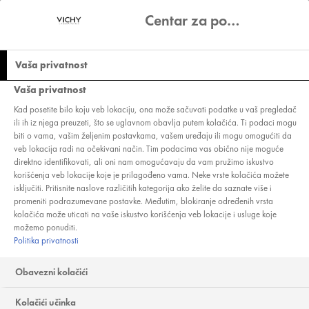
Centar za podešavanje privatnosti
Vaša privatnost
Vaša privatnost
5 SAVETA KAKO SE
Kad posetite bilo koju veb lokaciju, ona može sačuvati podatke u vaš pregledač
ili ih iz njega preuzeti, što se uglavnom obavlja putem kolačića. Ti podaci mogu
BORITI PROTIV
biti o vama, vašim željenim postavkama, vašem uređaju ili mogu omogućiti da
veb lokacija radi na očekivani način. Tim podacima vas obično nije moguće
OPADANJA KOSE
direktno identifikovati, ali oni nam omogućavaju da vam pružimo iskustvo
korišćenja veb lokacije koje je prilagođeno vama. Neke vrste kolačića možete
isključiti. Pritisnite naslove različitih kategorija ako želite da saznate više i
promeniti podrazumevane postavke. Međutim, blokiranje određenih vrsta
kolačića može uticati na vaše iskustvo korišćenja veb lokacije i usluge koje
možemo ponuditi.
Više dlaka na četki nego obično? Nema
Politika privatnosti
mesta za paniku! Pročitajte naše savete
Obavezni kolačići
kako se boriti protiv opadanja kose.
Koristimo kolačiće, uključujući kolačiće naših partnera, da bismo Vam pružili najbolje
Kolačići učinka
korisničko iskustvo, analizirali saobraćaj na našoj vebstranici, kako bismo Vam prikazali