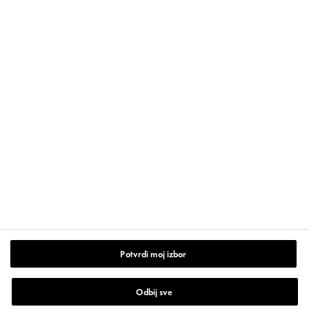
PRATITE NAS NA
Kontakt
VICHY
Potvrdi moj izbor
Uslovi Korišćenja
Mapa mesta
Odbij sve
Pravila o privatnosti
www.vichy.rs