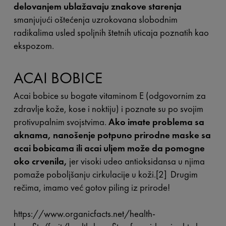
delovanjem ublažavaju znakove starenja
smanjujući oštećenja uzrokovana slobodnim
radikalima usled spoljnih štetnih uticaja poznatih kao
ekspozom.
ACAI BOBICE
Acai bobice su bogate vitaminom E (odgovornim za
zdravlje kože, kose i noktiju) i poznate su po svojim
protivupalnim svojstvima.
Ako imate problema sa
aknama, nanošenje potpuno prirodne maske sa
acai bobicama ili acai uljem može da pomogne
oko crvenila,
jer visoki udeo antioksidansa u njima
pomaže poboljšanju cirkulacije u koži.[2] Drugim
rečima, imamo već gotov piling iz prirode!
https://www.organicfacts.net/health-