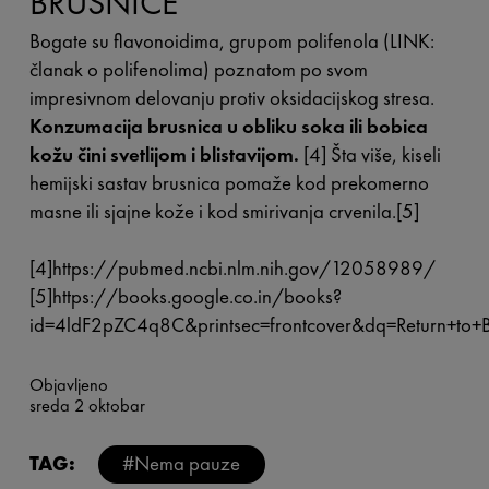
BRUSNICE
Bogate su flavonoidima, grupom polifenola (LINK:
članak o polifenolima) poznatom po svom
impresivnom delovanju protiv oksidacijskog stresa.
Konzumacija brusnica u obliku soka ili bobica
kožu čini svetlijom i blistavijom.
[4] Šta više, kiseli
hemijski sastav brusnica pomaže kod prekomerno
masne ili sjajne kože i kod smirivanja crvenila.[5]
[4]https://pubmed.ncbi.nlm.nih.gov/12058989/
[5]https://books.google.co.in/books?
id=4ldF2pZC4q8C&printsec=frontcover&dq=Return+
Objavljeno
sreda 2 oktobar
TAG:
#Nema pauze