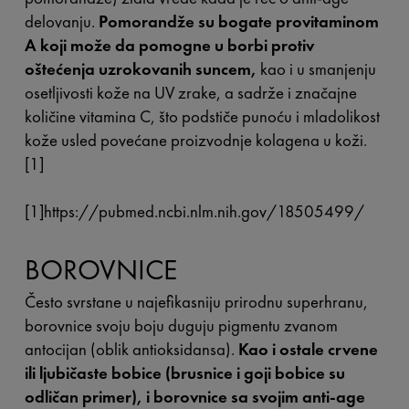
delovanju.
Pomorandže su bogate provitaminom
A koji može da pomogne u borbi protiv
oštećenja uzrokovanih suncem,
kao i u smanjenju
osetljivosti kože na UV zrake, a sadrže i značajne
količine vitamina C, što podstiče punoću i mladolikost
kože usled povećane proizvodnje kolagena u koži.
[1]
[1]https://pubmed.ncbi.nlm.nih.gov/18505499/
BOROVNICE
Često svrstane u najefikasniju prirodnu superhranu,
borovnice svoju boju duguju pigmentu zvanom
antocijan (oblik antioksidansa).
Kao i ostale crvene
ili ljubičaste bobice (brusnice i goji bobice su
odličan primer), i borovnice sa svojim anti-age