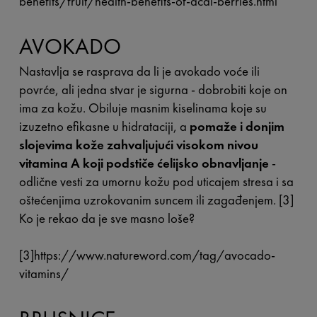
benefits/fruit/health-benefits-of-acai-berries.html
AVOKADO
Nastavlja se rasprava da li je avokado voće ili
povrće, ali jedna stvar je sigurna - dobrobiti koje on
ima za kožu. Obiluje masnim kiselinama koje su
izuzetno efikasne u hidrataciji, a
pomaže i donjim
slojevima kože zahvaljujući visokom nivou
vitamina A koji podstiče ćelijsko obnavljanje
-
odlične vesti za umornu kožu pod uticajem stresa i sa
oštećenjima uzrokovanim suncem ili zagađenjem. [3]
Ko je rekao da je sve masno loše?
[3]https://www.natureword.com/tag/avocado-
vitamins/