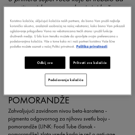
uvrstite u ishranu za zdravi sjaj kože.
Koristimo kolačiće, uključujući kolačiće naših partnera, da bismo Vam pružili najbolje
korisničko iskustvo, analizirali saobraćaj na našoj vebstranici, kako bismo Vam prikazali
oglašavanje prilagođeno Vama na vebstranicama trećih strana i pružili funkcije
društvenih medija. U bilo kom trenutku možete da upravljate svojim preferencama u
podešavanjima kolačića. Više o tome kako mi i naši partneri koristimo Vaše lične
podatke možete saznati u našoj Politici privatnosti.
Politika privatnosti
Odbij sve
Prihvati sve kolačiće
Podešavanja kolačića
POMORANDŽE
Zahvaljujući zavidnom nivou beta-karotena -
pigmenta odgovornog za njihovu svetlu boju -
pomorandže (LINK: Food Tube članak -
pomorandže) zlata vrede kada je reč o anti-age