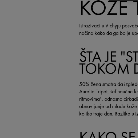
KOŽE
Istraživači u Vichyju posv
načina kako da ga bolje upoz
ŠTA JE "
TOKOM 
50% žena smatra da izgledaju
Aurelie Tripet, šef naučne 
ritmovima", odnosno cirkadij
obnavljanje od mlađe kože (
koliko traje dan. Razlika u 
KAKO SE