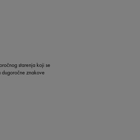
oročnog starenja koji se
 na dugoročne znakove