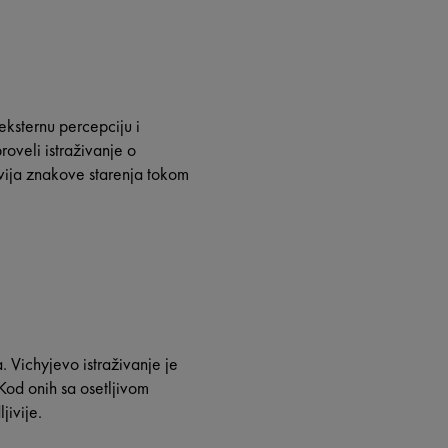
eksternu percepciju i
roveli istraživanje o
zvija znakove starenja tokom
 Vichyjevo istraživanje je
Kod onih sa osetljivom
jivije.