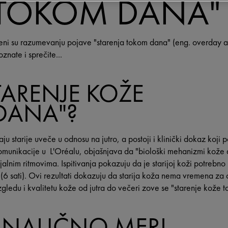
 TOKOM DANA"
ećeni su razumevanju pojave "starenja tokom dana" (eng. overday
nate i sprečite...
STARENJE KOŽE
DANA"?
 starije uveče u odnosu na jutro, a postoji i klinički dokaz koji p
komunikacije u L'Oréalu, objašnjava da "biološki mehanizmi kože
alnim ritmovima. Ispitivanja pokazuju da je starijoj koži potrebno
6 sati). Ovi rezultati dokazuju da starija koža nema vremena za 
izgledu i kvalitetu kože od jutra do večeri zove se "starenje kože
 NAUČNO MERI