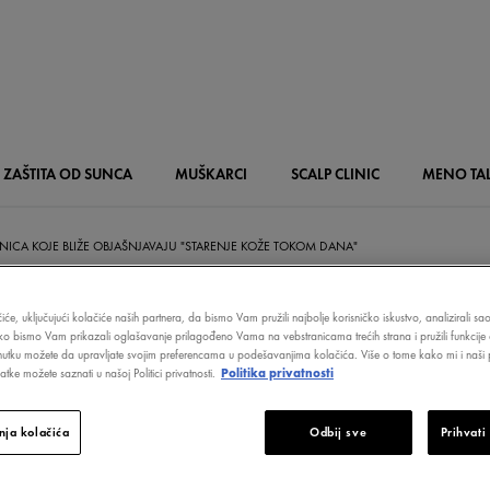
ZAŠTITA OD SUNCA
MUŠKARCI
SCALP
CLINIC
MENO
TA
ENICA KOJE BLIŽE OBJAŠNJAVAJU "STARENJE KOŽE TOKOM DANA"
iće, uključujući kolačiće naših partnera, da bismo Vam pružili najbolje korisničko iskustvo, analizirali s
ako bismo Vam prikazali oglašavanje prilagođeno Vama na vebstranicama trećih strana i pružili funkcije 
nutku možete da upravljate svojim preferencama u podešavanjima kolačića. Više o tome kako mi i naši p
JENICA KOJE BLI
tke možete saznati u našoj Politici privatnosti.
Politika privatnosti
NJAVAJU "STAR
ja kolačića
Odbij sve
Prihvati