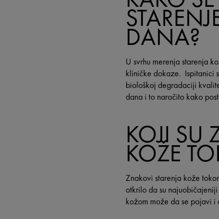
STARENJ
DANA?
U svrhu merenja starenja ko
kliničke dokaze. Ispitanici s
biološkoj degradaciji kvali
dana i to naročito kako post
KOJI SU
KOŽE T
Znakovi starenja kože tokom
otkrilo da su najuobičajenij
kožom može da se pojavi i os