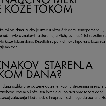
E KOŽE TOKOM
že tokom dana, Vichy je uzeo u obzir 3 faktora: samopercepciju, 
u rešili kviz o znakovima starenja, a Vichyjevi naučnici su zatim sp
teta kože tokom dana. Rezultati su potvrdili ovu hipotezu: koža ra
ajemo stariji.
 ZNAKOVI STARENJA
OKOM DANA?
 dana razlikuju se od žene do žene, kao i u stepenima intenziteta.
i znakovi: crvenilo kože, ten bez sjaja i pojava bora tokom dana. 
ećaj zatezanja i isušenost, a i nepravilnosti mogu da postanu vidl