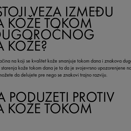
STOJI VEZA IZMEĐU
A KOŽE TOKOM
 DUGOROČNOG
A KOŽE?
ačina na koji se kvalitet kože smanjuje tokom dana i znakova dug
ar starenja kože tokom dana je ta da je svojevrsno upozorenjene
možete da delujete pre nego se znakovi trajno razviju.
A PODUZETI PROTIV
A KOŽE TOKOM