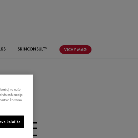
LKS
SKIN
CONSULT
AI
VICHY
MAG
aobraćaj na našoj
društvenih medija.
artneri koristimo
ŽE
ENJE
 sve kolačiće