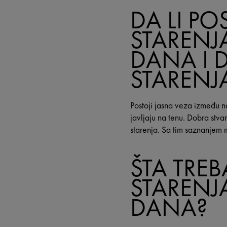
DA LI PO
STARENJ
DANA I
STARENJ
Postoji jasna veza između n
javljaju na tenu. Dobra stv
starenja. Sa tim saznanjem 
ŠTA TREB
STARENJ
DANA?