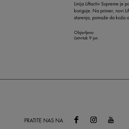
Linija Liftactiv Supreme je
koriguje. Na primer, novi L
starenja, pomaže da koža os
Objavljeno
četvrtak 9 jun
PRATITE NAS NA