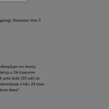
 ageing). Donosimo Vam 5
otkrepljuje ovu teoriju.
 deluju u 24-časovnim
 6 puta duže (30 sati) za
obnavljanje u toku 24 časa
 tokom dana".