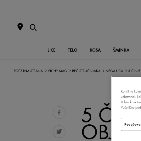
LICE
TELO
KOSA
ŠMINKA
POČETNA STRANA
VICHY MAG
REČ STRUČNJAKA
NEGA LICA
5 ČINJ
Koristimo kolač
vebstranici, k
U bilo kom tre
5 ČIN
Vaše lične poda
OBJAŠ
Podešavan