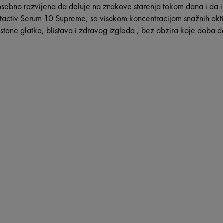
 posebno razvijena da deluje na znakove starenja tokom dana i da
iftactiv Serum 10 Supreme, sa visokom koncentracijom snažnih akti
tane glatka, blistava i zdravog izgleda , bez obzira koje doba d