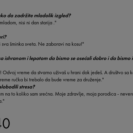
ako da zadržite mladolik izgled?
ladom, nisi ni dan starija ."
ri?
 i sva šminka sveta. Ne zaboravi na kosu!"
i sa ishranom i lepotom da bismo se osećali dobro i da bismo
 Odvoj vreme da stvarno uživaš u hrani dok jedeš. A društvo sa 
vreme ručka bi trebalo da bude vreme za druženje."
slobodili stresa?
lim na to koliko sam srećna. Moje zdravlje, moja porodica - never
a."
40