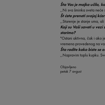
Šta Vas je majka učila, k
,,Ni sva šminka sveta neće 
Št ćete preneti svojoj kćer
,,Starenje je stanje uma, al
Koji su Vaši saveti u vez
starimo?
"Ostani aktivna, čak i ako j
vremena provedenog na va
Šta radite kako biste se o
,,Napravim toplu kupku. Sve
Objavljeno
petak 7 avgust