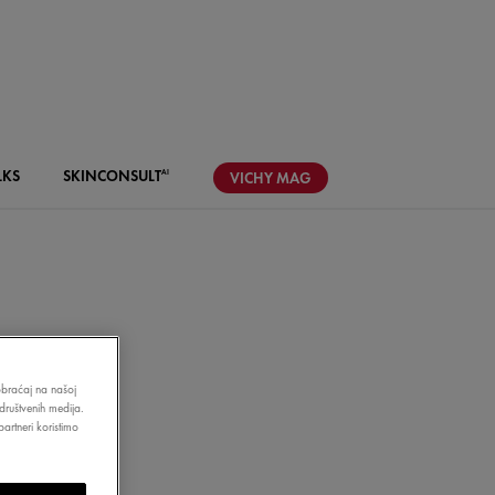
LKS
SKIN
CONSULT
AI
VICHY
MAG
RIJE
aobraćaj na našoj
društvenih medija.
JNE
artneri koristimo