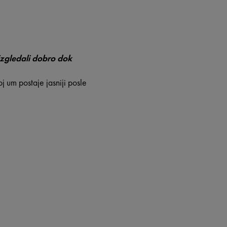
 izgledali dobro dok
j um postaje jasniji posle