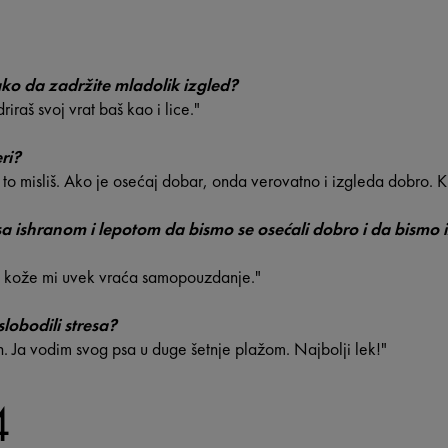
ako da zadržite mladolik izgled?
iraš svoj vrat baš kao i lice."
ri?
 to misliš. Ako je osećaj dobar, onda verovatno i izgleda dobro. 
i sa ishranom i lepotom da bismo se osećali dobro i da bismo
ju kože mi uvek vraća samopouzdanje."
slobodili stresa?
. Ja vodim svog psa u duge šetnje plažom. Najbolji lek!"
4