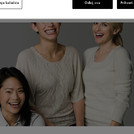
ja kolačića
Odbij sve
Prihvati
e koje zdravo stare za njihove tajne o dostojanstve