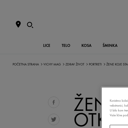
LICE
TELO
KOSA
ŠMINKA
POČETNA STRANA
VICHY MAG
ZDRAV ŽIVOT
PORTRETI
ŽENE KOJE STA
ŽENE 
Koristimo kolač
vebstranici, k
OTKRI
U bilo kom tre
Vaše lične poda