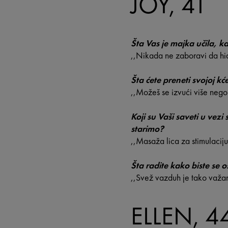
JOY, 41
Šta Vas je majka učila, k
,,Nikada ne zaboravi da hidr
Šta ćete preneti svojoj kće
,,Možeš se izvući više nego
Koji su Vaši saveti u vez
starimo?
,,Masaža lica za stimulaci
Šta radite kako biste se o
,,Svež vazduh je tako važan
ELLEN, 4