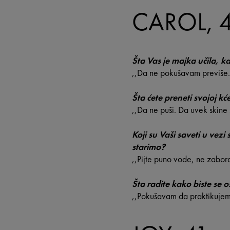
CAROL, 
Šta Vas je majka učila, k
,,Da ne pokušavam previše.
Šta ćete preneti svojoj kće
,,Da ne puši. Da uvek skine
Koji su Vaši saveti u vez
starimo?
,,Pijte puno vode, ne zaborav
Šta radite kako biste se o
,,Pokušavam da praktikujem 