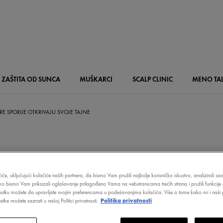
ZAŠTITA OD SUNCA
MUŠKARCI
SCALP
CLINIC
MENO
TA
RE SPORIJE OTKRIVAJU SVOJE TAJNE
KOJE STARE SPO
iće, uključujući kolačiće naših partnera, da bismo Vam pružili najbolje korisničko iskustvo, analizirali s
ako bismo Vam prikazali oglašavanje prilagođeno Vama na vebstranicama trećih strana i pružili funkcije 
VAJU SVOJE TA
nutku možete da upravljate svojim preferencama u podešavanjima kolačića. Više o tome kako mi i naši p
tke možete saznati u našoj Politici privatnosti.
Politika privatnosti