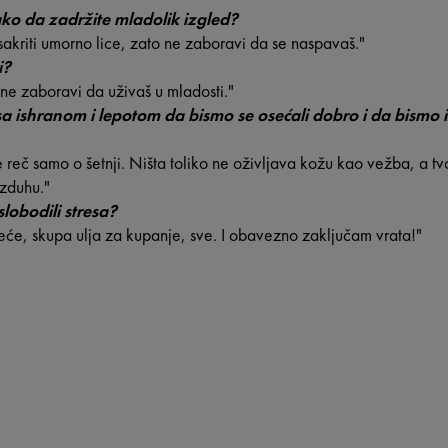
ako da zadržite mladolik izgled?
sakriti umorno lice, zato ne zaboravi da se naspavaš."
i?
i ne zaboravi da uživaš u mladosti."
i sa ishranom i lepotom da bismo se osećali dobro i da bismo
e reč samo o šetnji. Ništa toliko ne oživljava kožu kao vežba, a tvo
zduhu."
slobodili stresa?
će, skupa ulja za kupanje, sve. I obavezno zaključam vrata!"