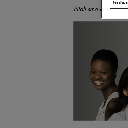
Podešavan
Pitali smo četiri žen