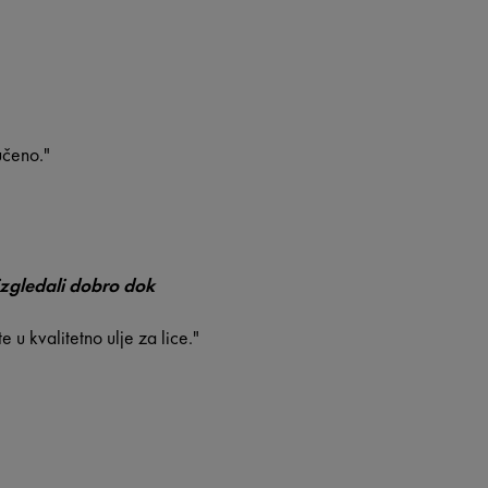
učeno."
 izgledali dobro dok
e u kvalitetno ulje za lice."