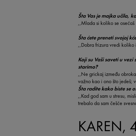
Šta Vas je majka učila, k
,,Mlada si koliko se osećaš m
Šta ćete preneti svojoj kće
,,Dobra frizura vredi koliko
Koji su Vaši saveti u vez
starimo?
,,Ne grickaj između obroka!
važno kao i ono što jedeš; 
Šta radite kako biste se o
,,Kad god sam u stresu, mis
trebalo da sam češće svesn
KAREN, 