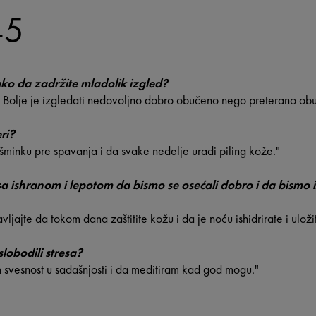
45
ako da zadržite mladolik izgled?
 Bolje je izgledati nedovoljno dobro obučeno nego preterano ob
ri?
 šminku pre spavanja i da svake nedelje uradi piling kože."
i sa ishranom i lepotom da bismo se osećali dobro i da bismo
ljajte da tokom dana zaštitite kožu i da je noću ishidrirate i uložit
slobodili stresa?
svesnost u sadašnjosti i da meditiram kad god mogu."