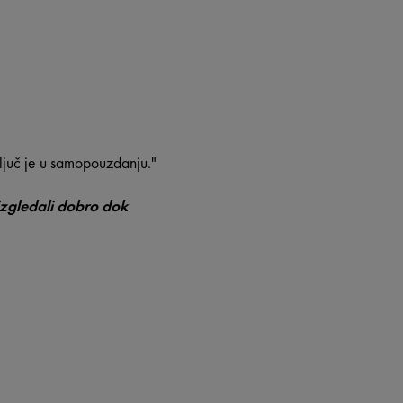
Ključ je u samopouzdanju."
 izgledali dobro dok