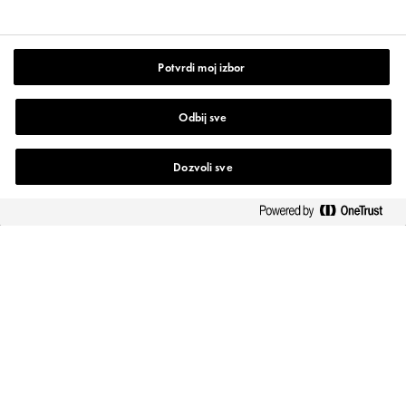
Potvrdi moj izbor
PRATITE NAS NA
Odbij sve
Dozvoli sve
Kontakt
VICHY
Uslovi Korišćenja
Mapa mesta
Pravila o privatnosti
www.vichy.rs
Podešavanje kolačića