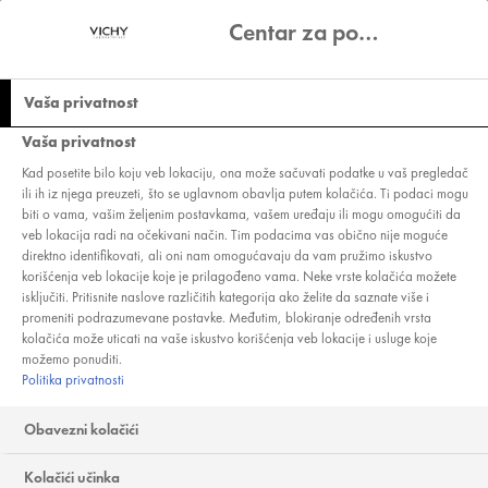
Centar za podešavanje privatnosti
Vaša privatnost
Vaša privatnost
ŠTA POVEZUJE 5
Kad posetite bilo koju veb lokaciju, ona može sačuvati podatke u vaš pregledač
ili ih iz njega preuzeti, što se uglavnom obavlja putem kolačića. Ti podaci mogu
REGIONALNO
biti o vama, vašim željenim postavkama, vašem uređaju ili mogu omogućiti da
veb lokacija radi na očekivani način. Tim podacima vas obično nije moguće
USPEŠNIH, A
direktno identifikovati, ali oni nam omogućavaju da vam pružimo iskustvo
korišćenja veb lokacije koje je prilagođeno vama. Neke vrste kolačića možete
RAZLIČITIH
isključiti. Pritisnite naslove različitih kategorija ako želite da saznate više i
MUŠKARACA?
promeniti podrazumevane postavke. Međutim, blokiranje određenih vrsta
kolačića može uticati na vaše iskustvo korišćenja veb lokacije i usluge koje
možemo ponuditi.
Politika privatnosti
Obavezni kolačići
Matija Bogdan je mladi kuvar koji je stekao
zavidnu karijeru u čuvenom londonskom
Kolačići učinka