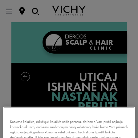
SCALP
&
HAIR
CLINIC
UTICAJ
ISHRANE NA
NASTANAK
PERUTI
Koristimo kolačiće, uključujući kolačiće naših partnera, da bismo Vam pružili najbolje
korisničko iskustvo, analizirali saobraćaj na našoj vebstranici, kako bismo Vam prikazali
oglašavanje prilagođeno Vama na vebstranicama trećih strana i pružili funkcije
društvenih medija. U bilo kom trenutku možete da upravljate svojim preferencama u