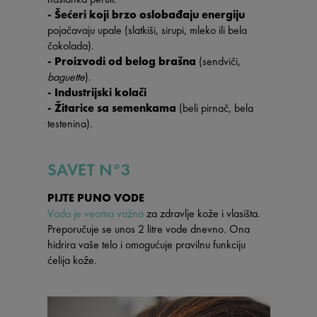
- Šećeri koji brzo oslobađaju energiju
pojačavaju upale (slatkiši, sirupi, mleko ili bela
čokolada).
- Proizvodi od belog brašna
(sendviči,
baguette
).
- Industrijski kolači
- Žitarice sa semenkama
(beli pirnač, bela
testenina).
SAVET N°3
PIJTE PUNO VODE
Voda je veoma važna
za zdravlje kože i vlasišta.
Preporučuje se unos 2 litre vode dnevno. Ona
hidrira vaše telo i omogućuje pravilnu funkciju
ćelija kože.