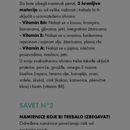
Da biste izbegli nastanak peruti,
3 hranljive
materije
su od velike važnosti i trebalo bi ih
uključiti u uravnoteženu ishranu:
- Vitamin B6:
Nalazi se u lososu, krompiru,
bananama, gljivama, jetri, integralnim žitaricama.
- Vitamin E:
Nalazi se u orasima, bademima,
repicinom i sojinom ulju, žitaricama, plavoj ribi.
- Vitamin A:
Nalazi se u jajima, mlečnim
proizvodima, maslacu, jetri.
U svoju svakodnevnu ishranu treba takođe uključiti
proteine, povrće, gvožđe, omega-3 masne
kiseline (repica, laneno ulje, konoplja, orasi,
srdele, skuša), cink (kakao, kamenice, pšenične
klice) i biotin (vitamin B8).
SAVET N°2
NAMIRNICE KOJE BI TREBALO IZBEGAVATI
Određene namirnice povećavaju rizik od
nastanka peruti: