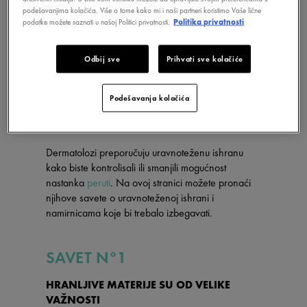
podešavanjima kolačića. Više o tome kako mi i naši partneri koristimo Vaše lične
podatke možete saznati u našoj Politici privatnosti.
Politika privatnosti
Odbij sve
Prihvati sve kolačiće
Podešavanja kolačića
Dermatolozi preporučuju uravnoteženu ishranu
kako biste kontrolisali ili smanjili mogućnost
nastanka
peruti
. Na ovoj stranici možete pronaći
njihove savete o uravnoteženoj ishrani i
namirnicama koje bi trebalo izbegavati.
SAVET N°1
HRANLJIVE MATERIJE SU OD VELIKE
VAŽNOSTI