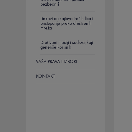
bezbedni?
Linkovi do sajtova trećih lica i
pristupanje preko društvenih
mreža
Društveni mediji i sadržaj koji
generiše korisnik
VAŠA PRAVA I IZBORI
KONTAKT