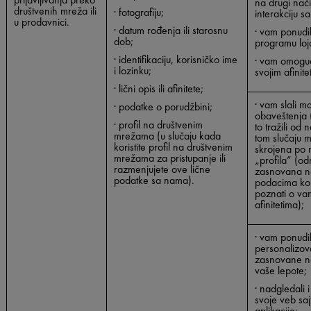
na drugi nači
društvenih mreža ili
· fotografiju;
interakciju s
u prodavnici.
· datum rođenja ili starosnu
· vam ponudil
dob;
programu loja
· identifikaciju, korisničko ime
· vam omogući
i lozinku;
svojim afinite
· lični opis ili afinitete;
· vam slali m
· podatke o porudžbini;
obaveštenja 
· profil na društvenim
to tražili od 
mrežama (u slučaju kada
tom slučaju m
koristite profil na društvenim
skrojena po 
mrežama za pristupanje ili
„profila” (o
razmenjujete ove lične
zasnovana na
podatke sa nama).
podacima koj
poznati o va
afinitetima);
· vam ponudil
personalizov
zasnovane n
vaše lepote;
· nadgledali 
svoje veb sa
aplikacije;