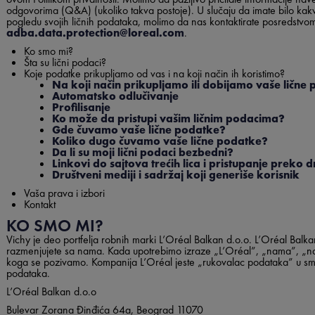
odgovorima (Q&A) (ukoliko takva postoje). U slučaju da imate bilo kakva
pogledu svojih ličnih podataka, molimo da nas kontaktirate posredstv
adba.data.protection@loreal.com
.
Ko smo mi?
Šta su lični podaci?
Koje podatke prikupljamo od vas i na koji način ih koristimo?
Na koji način prikupljamo ili dobijamo vaše lične
Automatsko odlučivanje
Profilisanje
Ko može da pristupi vašim ličnim podacima?
Gde čuvamo vaše lične podatke?
Koliko dugo čuvamo vaše lične podatke?
Da li su moji lični podaci bezbedni?
Linkovi do sajtova trećih lica i pristupanje preko 
Društveni mediji i sadržaj koji generiše korisnik
Vaša prava i izbori
Kontakt
KO SMO MI?
Vichy je deo portfelja robnih marki L’Oréal Balkan d.o.o. L’Oréal Balk
razmenjujete sa nama. Kada upotrebimo izraze „L’Oréal”, „nama”, „naš
koga se pozivamo. Kompanija
L’Oréal
jeste „rukovalac podataka” u smsi
podataka.
L’Oréal Balkan d.o.o
Bulevar Zorana Đinđića 64a, Beograd 11070