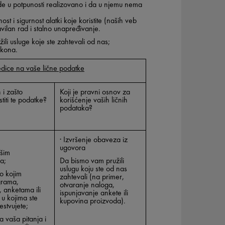
e u potpunosti realizovano i da u njemu nema
 i sigurnost alatki koje koristite (naših veb
avilan rad i stalno unapređivanje.
ili usluge koje ste zahtevali od nas;
akona.
edice na vaše lične podatke
 i zašto
Koji je pravni osnov za
iti te podatke?
korišćenje vaših ličnih
podataka?
·
Izvršenje obaveza iz
ugovora
ašim
a;
Da bismo vam pružili
uslugu koju ste od nas
lo kojim
zahtevali (na primer,
grama,
otvaranje naloga,
 anketama ili
ispunjavanje ankete ili
 u kojima ste
kupovina proizvoda).
estvujete;
a vaša pitanja i