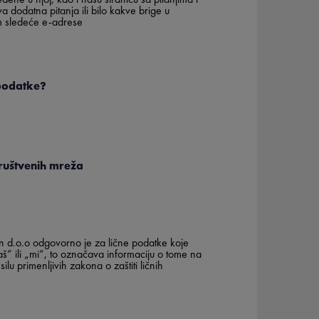
 dodatna pitanja ili bilo kakve brige u
om sledeće e-adrese
 podatke?
društvenih mreža
an d.o.o odgovorno je za lične podatke koje
” ili „mi”, to označava informaciju o tome na
lu primenljivih zakona o zaštiti ličnih