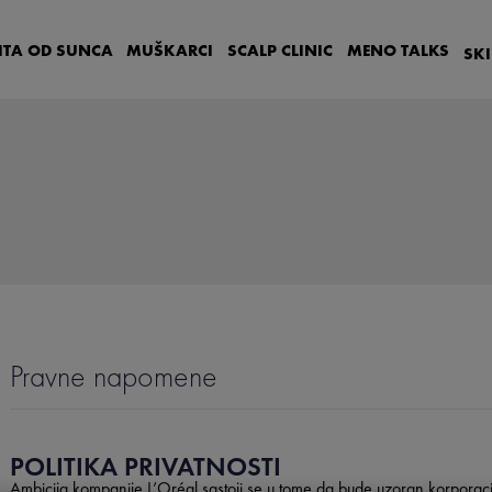
ITA OD SUNCA
MUŠKARCI
SCALP
CLINIC
MENO
TALKS
SK
Pravne napomene
POLITIKA PRIVATNOSTI
Ambicija kompanije
L’Oréal
sastoji se u tome da bude uzoran
korporac