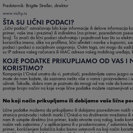
Predstavnik: Brigitte Streller, direktor
www.vichy.rs
ŠTA SU LIČNI PODACI?
„Lični podaci” označavaju bilo koje informacije ili delove informacija ko
primer, vaše ime i prezime) ili indirektno (na primer, posredstvom pseud
broj). To znači da lični podaci obuhvataju i pojedinosti kao što su ele
korisnička imena, slike na profilima, lični afiniteti i navike u kupovini, sa
podaci i podaci o socijalnom osiguranju. Ostim toga, oni mogu da sadrž
su IP adresa vašeg računara ili MAC adresa vašeg mobilnog uređaja, k
KOJE PODATKE PRIKUPLJAMO OD VAS I 
KORISTIMO?
Kompanija L'Oréal smatra da vi, potrošači, predstavljate samo jezgro 
imate da nam kažete, da saznamo nešto više o vama i proizvedemo i is
uživati. Takođe, dobro nam je poznato da mnogi od vas vole da komun
postoje brojni načini na koje svoje lične podatke možete razmenjivati s
Na koji način prikupljamo ili dobijamo vaše lične p
Lične podatke možemo da prikupljamo ili dobijamo posredstvom naših ve
stranica proizvoda i robnih marki L’Oréal-a na društvenim mrežama il
nam ih ustupite direktno (na primer, kada otvorite svoj nalog, kada ko
našim veb sajtovima / u aplikacijama ili u prodavnicama / salonima le
primer, korišćenjem kolačića kako bismo ustanovili na koji način koristi