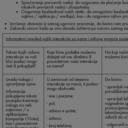
Sprečavanje prevarnih radnji
: da osiguramo da plaćanje bud
nikakvih prevarnih radnji i zloupotreba.
Osiguranje bezbednosti naših alatki
: da omogućimo bezbednost
sajtova / aplikacija / uređaja), kao i da osigurano njihov pr
Izvršenje obaveza iz samog ugovora
: preciznije, da bismo vam pruž
Zakonski osnovi
kada se ova obrada zahteva po osnovu samog z
Informativni pregled vaših interakcija sa nama i njihove moguće posl
Tokom kojih vidova
Koje lične podatke možemo
Na koji način
interakcije se vaši
dobijati od vas direktno ili
možemo korist
lični podaci mogu
posredstvom vaše interakcije
slati ili prikupljati?
sa nama?
Izrada naloga i
U zavisnosti od stepena
Da bismo:
upravljanje njime
interakcije sa nama, ti podaci
· upravljali v
mogu obuhvatiti:
Informacije
porudžbinam
prikupljene tokom
· ime i prezime;
· upravljali bi
postupka kreiranja
· pol;
nagradnim i
naloga na veb
promocijama,
sajtovima / u
· adresu e-pošte;
takmičenjima
aplikacijama
odlučili da uč
· adresu;
kompanije L’Oréal,
kao i posredstvom
· odgovorili n
· broj telefona;
prijavljivanja preko