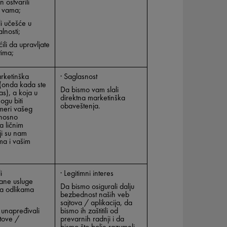
n ostvarili
a vama;
i učešće u
lnosti;
li da upravljate
tima;
arketinška
·
Saglasnost
(onda kada ste
Da bismo vam slali
nas), a koja u
direktna marketinška
ogu biti
obaveštenja.
meri vašeg
dnosno
 ličnim
i su nam
ma i vašim
i
·
Legitimni interes
ane usluge
Da bismo osigurali dalju
a odlikama
bezbednost naših veb
sajtova / aplikacija, da
i unapređivali
bismo ih zaštitili od
jtove /
prevarnih radnji i da
bismo što bolje razumeli