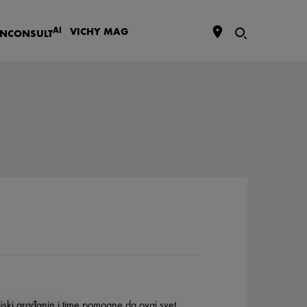
AI
VICHY
MAG
IN
CONSULT
ijski građanin
i time pomogne da ovaj svet