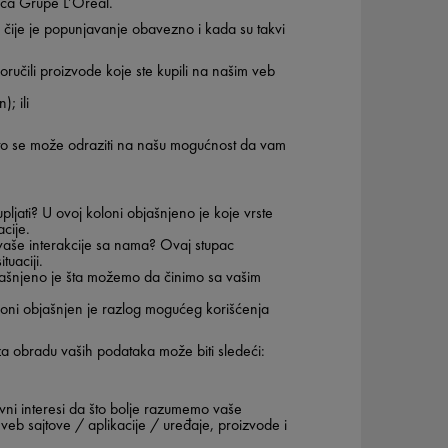
lica Grupe L’Oréal.
čije je popunjavanje obavezno i kada su takvi
ručili proizvode koje ste kupili na našim veb
); ili
to se može odraziti na našu mogućnost da vam
upljati?
U ovoj koloni objašnjeno je koje vrste
cije.
 vaše interakcije sa nama?
Ovaj stupac
uaciji.
jašnjeno je šta možemo da činimo sa vašim
loni objašnjen je razlog mogućeg korišćenja
 za obradu vaših podataka može biti sledeći:
lovni interesi da što bolje razumemo vaše
veb sajtove / aplikacije / uređaje, proizvode i