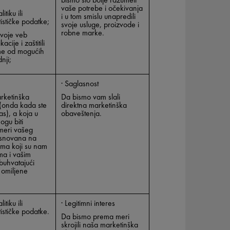
vaše potrebe i očekivanja
itiku ili
i u tom smislu unapredili
atističke podatke;
svoje usluge, proizvode i
robne marke.
svoje veb
acije i zaštitili
me od mogućih
nji;
·
Saglasnost
arketinška
Da bismo vam slali
(onda kada ste
direktna marketinška
nas), a koja u
obaveštenja.
ogu biti
meri vašeg
zasnovana na
ima koji su nam
ma i vašim
obuhvatajući
 omiljene
itiku ili
·
Legitimni interes
atističke podatke.
Da bismo prema meri
skrojili naša marketinška