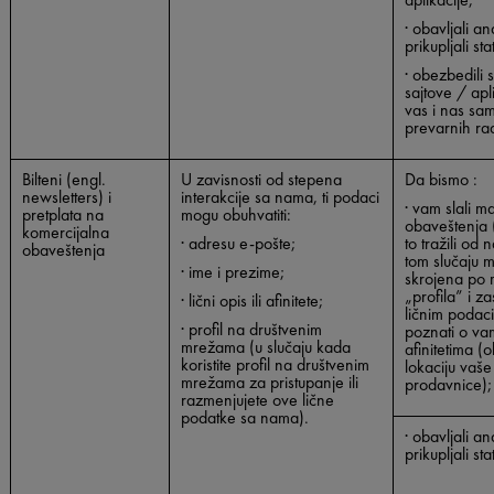
· obavljali anal
prikupljali st
· obezbedili 
sajtove / aplik
vas i nas sa
prevarnih rad
Bilteni (engl.
U zavisnosti od stepena
Da bismo :
newsletters) i
interakcije sa nama, ti podaci
· vam slali m
pretplata na
mogu obuhvatiti:
obaveštenja 
komercijalna
· adresu e-pošte;
to tražili od 
obaveštenja
tom slučaju m
· ime i prezime;
skrojena po 
„profila” i 
· lični opis ili afinitete;
ličnim podac
· profil na društvenim
poznati o va
mrežama (u slučaju kada
afinitetima (
koristite profil na društvenim
lokaciju vaše
mrežama za pristupanje ili
prodavnice);
razmenjujete ove lične
podatke sa nama).
· obavljali anal
prikupljali st