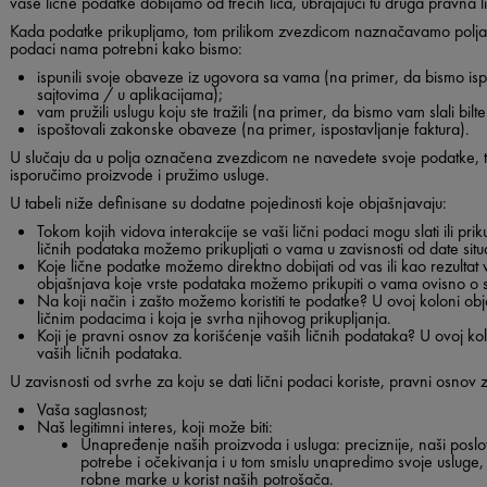
vaše lične podatke dobijamo od trećih lica, ubrajajući tu druga pravna 
Kada podatke prikupljamo, tom prilikom zvezdicom naznačavamo polja 
podaci nama potrebni kako bismo:
ispunili svoje obaveze iz ugovora sa vama (na primer, da bismo ispo
sajtovima / u aplikacijama);
vam pružili uslugu koju ste tražili (na primer, da bismo vam slali bilten
ispoštovali zakonske obaveze (na primer, ispostavljanje faktura).
U slučaju da u polja označena zvezdicom ne navedete svoje podatke, 
isporučimo proizvode i pružimo usluge.
U tabeli niže definisane su dodatne pojedinosti koje objašnjavaju:
Tokom kojih vidova interakcije se vaši lični podaci mogu slati ili prik
ličnih podataka možemo prikupljati o vama u zavisnosti od date situa
Koje lične podatke možemo direktno dobijati od vas ili kao rezultat
objašnjava koje vrste podataka možemo prikupiti o vama ovisno o sit
Na koji način i zašto možemo koristiti te podatke?
U ovoj koloni ob
ličnim podacima i koja je svrha njihovog prikupljanja.
Koji je pravni osnov za korišćenje vaših ličnih podataka?
U ovoj ko
vaših ličnih podataka.
U zavisnosti od svrhe za koju se dati lični podaci koriste, pravni osnov
Vaša
saglasnost;
Naš
legitimni interes
, koji može biti:
Unapređenje naših proizvoda i usluga
: preciznije, naši pos
potrebe i očekivanja i u tom smislu unapredimo svoje usluge, 
robne marke u korist naših potrošača.