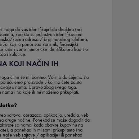
ji mogu da vas identifikuju bilo direktno (na
onima, kao što su jedinstven identifikacioni
ktronska/kućna adresa / broj mobilnog telefona,
držaj koji je generisao korisnik, finansijski
e jedinstvene numeričke identifikatore kao što
ao i kolačiće.
NA KOJI NAČIN IH
onoga čime se mi bavimo. Volimo da čujemo šta
poručujemo proizvode u kojima ćete zaista
iciraju s nama. Upravo zbog svega toga,
a nama i na koje ih mi možemo prikupljati.
odatke?
b sajtova, obrazaca, aplikacija, uređaja, veb
i na druge načine. Ponekad se može dogoditi da
ntaktirate sa nama, kada obavite kupovinu na
pote), a ponekad ih mi sami prikupljamo (na
te naše veb sajtove / aplikacije) ili ponekad