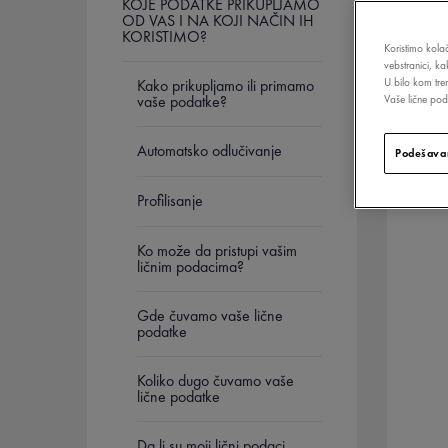
KOJE PODATKE PRIKUPLJAMO
OD VAS I NA KOJI NAČIN IH
KORISTIMO?
Koristimo kolač
vebstranici, k
Kako prikupljamo ili primamo
U bilo kom tre
vaše podatke?
Vaše lične poda
Automatsko odlučivanje
Podešavan
Profilisanje
Ko može da pristupi vašim
ličnim podacima?
Gde čuvamo vaše lične
podatke
Koliko dugo čuvamo vaše
lične podatke
Da li su moji lični podaci