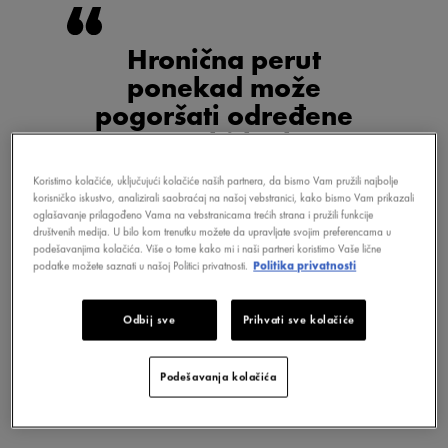
Hronična perut
ponekad može
pogoršati određene
vrste gubitka kose
Koristimo kolačiće, uključujući kolačiće naših partnera, da bismo Vam pružili najbolje
korisničko iskustvo, analizirali saobraćaj na našoj vebstranici, kako bismo Vam prikazali
oglašavanje prilagođeno Vama na vebstranicama trećih strana i pružili funkcije
društvenih medija. U bilo kom trenutku možete da upravljate svojim preferencama u
podešavanjima kolačića. Više o tome kako mi i naši partneri koristimo Vaše lične
podatke možete saznati u našoj Politici privatnosti.
Politika privatnosti
Odbij sve
Prihvati sve kolačiće
Podešavanja kolačića