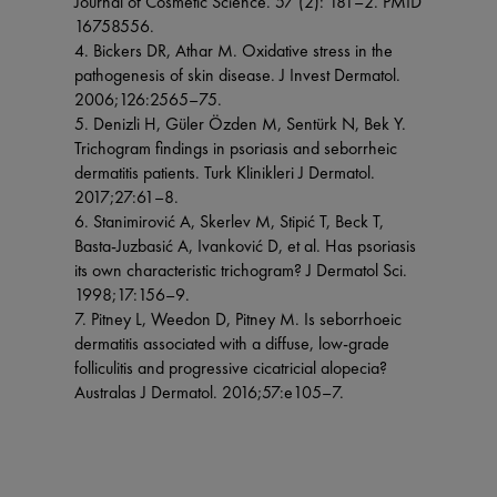
Journal of Cosmetic Science. 57 (2): 181–2. PMID
16758556.
4. Bickers DR, Athar M. Oxidative stress in the
pathogenesis of skin disease. J Invest Dermatol.
2006;126:2565–75.
5. Denizli H, Güler Özden M, Sentürk N, Bek Y.
Trichogram findings in psoriasis and seborrheic
dermatitis patients. Turk Klinikleri J Dermatol.
2017;27:61–8.
6. Stanimirović A, Skerlev M, Stipić T, Beck T,
Basta-Juzbasić A, Ivanković D, et al. Has psoriasis
its own characteristic trichogram? J Dermatol Sci.
1998;17:156–9.
7. Pitney L, Weedon D, Pitney M. Is seborrhoeic
dermatitis associated with a diffuse, low-grade
folliculitis and progressive cicatricial alopecia?
Australas J Dermatol. 2016;57:e105–7.