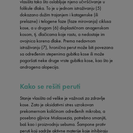
vlasišta tako što oslabljuje njeno učvršćivanje u
folikule dlaka. To je u jednom istraživanju (5)
dokazano dužim trajanjem i katagenske (ili
prelazne) i telogene faze (faze mirovanja) ciklusa
kose, a u drugom (6) displastičnom anagenskom
kosom, tj. dlačicama koje rastu, a nedostaje im
ovojnica korena dlake. Prema nedavnom
istraživanju (7), hronična perut može biti povezana
sa određenim stepenima gubitka kose ili može
pogoršati neke druge vrste gubitka kose, kao što je
androgena alopecija.
Kako se rešiti peruti
Stanje vlasišta od velike je važnosti za zdravlje
kose. Zato je oksidativni stres uzrokovan
prekomernom količinom određenih mikroba, a
posebno gljivice Malassezia, potrebno smanjiti,
baš kao i proizvodnju sebuma. Šampone protiv
peruti koji sadrže aktivne materije koje inhibiraju