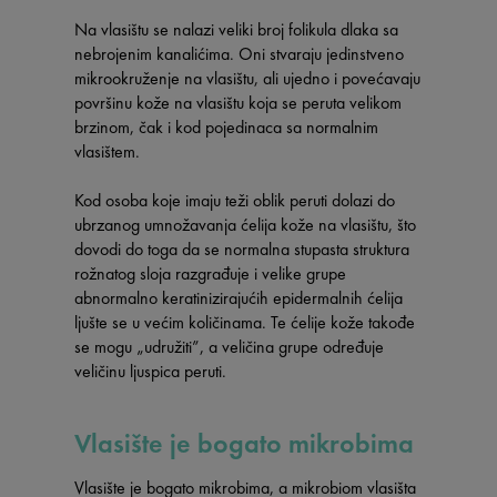
Na vlasištu se nalazi veliki broj folikula dlaka sa
nebrojenim kanalićima. Oni stvaraju jedinstveno
mikrookruženje na vlasištu, ali ujedno i povećavaju
površinu kože na vlasištu koja se peruta velikom
brzinom, čak i kod pojedinaca sa normalnim
vlasištem.
Kod osoba koje imaju teži oblik peruti dolazi do
ubrzanog umnožavanja ćelija kože na vlasištu, što
dovodi do toga da se normalna stupasta struktura
rožnatog sloja razgrađuje i velike grupe
abnormalno keratinizirajućih epidermalnih ćelija
ljušte se u većim količinama. Te ćelije kože takođe
se mogu „udružiti”, a veličina grupe određuje
veličinu ljuspica peruti.
Vlasište je bogato mikrobima
Vlasište je bogato mikrobima, a mikrobiom vlasišta