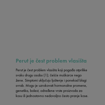
Perut je čest problem vlasišta
Perut je čest problem vlasišta koji pogađa otprilike
svaku drugu osobu (1); češće muškarce nego
žene. Simptomi uključuju ljuštenje i ponekad blagi
svrab. Mogu je uzrokovati hormonalne promene,
genetika, bolest, određene vrste proizvoda za
kosu ili jednostavno nedovoljno često pranje kose.