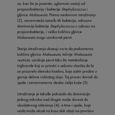
se, kao što je poznato, uglavnom sastoji od
propionibakterija i bakterije
Staphylococcus
i
gljivice
Malassezia
. Prema nedavnom istraživanju
(2), neravnoteža između tih bakterija, odnosno
dominacija bakterije
Staphylococcus
u odnosu na
propionibakterije, i velika količina gljivice
Malassezia mogu uzrokovati perut.
Starija istraživanja ukazuju na to da prekomerna
količina gljivice
Malassezia
, tačnije
Malassezia
restricta
, uzrokuje perut tako što metabolizuje
trigliceride koji su prisutni u sebumu vlasišta da bi
se proizvela oleinska kiselina, koja zatim prodire u
gornje delove rožnatog sloja. Taj proces dovodi do
upale i neravnomerne deobe ćelija kože (3).
Istraživanje je takođe pokazalo da dominacija
jednog mikroba nad drugim može dovesti do
oksidativnog oštećenja (4), a time i upale, koje
onda može uticati na kosu dok izlazi na površinu