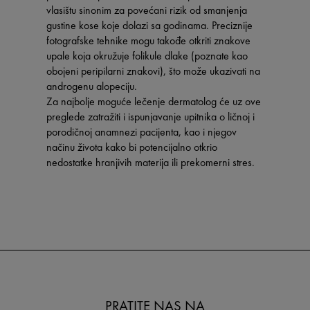
vlasištu sinonim za povećani rizik od smanjenja
gustine kose koje dolazi sa godinama. Preciznije
fotografske tehnike mogu takođe otkriti znakove
upale koja okružuje folikule dlake (poznate kao
obojeni peripilarni znakovi), što može ukazivati na
androgenu alopeciju.
Za najbolje moguće lečenje dermatolog će uz ove
preglede zatražiti i ispunjavanje upitnika o ličnoj i
porodičnoj anamnezi pacijenta, kao i njegov
načinu života kako bi potencijalno otkrio
nedostatke hranjivih materija ili prekomerni stres.
PRATITE NAS NA