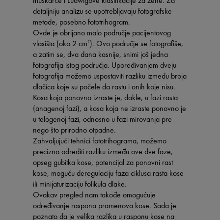
muškarce i Ludwigove klasifikacije za žene. Za
detaljniju analizu se upotrebljavaju fotografske
metode, posebno fototrihogram.
Ovde je obrijano malo područje pacijentovog
vlasišta (oko 2 cm
). Ovo područje se fotografiše,
2
a zatim se, dva dana kasnije, snimi još jedna
fotografija istog područja. Upoređivanjem dveju
fotografija možemo uspostaviti razliku između broja
dlačica koje su počele da rastu i onih koje nisu.
Kosa koja ponovno izraste je, dakle, u fazi rasta
(anagenoj fazi), a kosa koja ne izraste ponovno je
u telogenoj fazi, odnosno u fazi mirovanja pre
nego što prirodno otpadne.
Zahvaljujući tehnici fototrihograma, možemo
precizno odrediti razliku između ove dve faze,
opseg gubitka kose, potencijal za ponovni rast
kose, moguću deregulaciju faza ciklusa rasta kose
ili minijaturizaciju folikula dlake.
Ovakav pregled nam takođe omogućuje
određivanje raspona pramenova kose. Sada je
poznato da je velika razlika u rasponu kose na