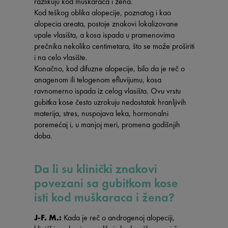
razlikuju kod muškaraca i žena.
Kod teškog oblika alopecije, poznatog i kao
alopecia areata, postoje znakovi lokalizovane
upale vlasišta, a kosa ispada u pramenovima
prečnika nekoliko centimetara, što se može proširiti
i na celo vlasište.
Konačno, kod difuzne alopecije, bilo da je reč o
anagenom ili telogenom efluvijumu, kosa
ravnomerno ispada iz celog vlasišta. Ovu vrstu
gubitka kose često uzrokuju nedostatak hranljivih
materija, stres, nuspojava leka, hormonalni
poremećaj i, u manjoj meri, promena godišnjih
doba.
Da li su klinički znakovi
povezani sa gubitkom kose
isti kod muškaraca i žena?
J-F. M.:
Kada je reč o androgenoj alopeciji,