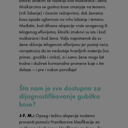
klinički znakovi se razlikuju kod muškaraca i žena.
Muškarcima se gustina kose smanjuje na temenu
(vrh lobanje) i čeonim režnjevima, dok ženama
kosa ispada uglavnom na vrhu lobanje i temenu.
Međutim, kod difuzne alopecije vrste anagenog ili
telogenog efluvijuma, klinički znakovi su istu i kod
muškaraca i kod žena. Valja napomenuti da su
žene sklonije telogenom efluvijumu jer postoji veća
verojatnoća da im nedostaje hranljivih materija (na
primer, gvožđa i cinka), a i samo žene mogu biti
trudne i doživeti hormonalne promene koje s tim
dolaze – i pre i nakon porođaja!
Šta nam je sve dostupno za
dijagnostifikovanje gubitka
kose?
J-F. M.:
Opseg i težinu alopecije možemo
proceniti pomoću Hamiltonove klasifikacije za