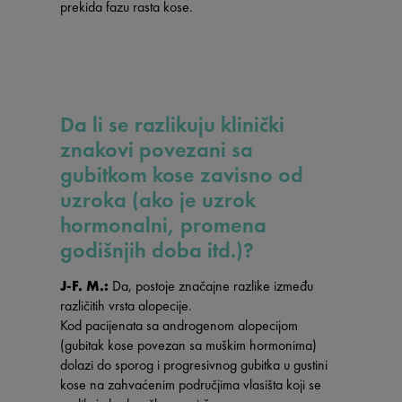
prekida fazu rasta kose.
Da li se razlikuju klinički
znakovi povezani sa
gubitkom kose zavisno od
uzroka (ako je uzrok
hormonalni, promena
godišnjih doba itd.)?
J-F. M.:
Da, postoje značajne razlike između
različitih vrsta alopecije.
Kod pacijenata sa androgenom alopecijom
(gubitak kose povezan sa muškim hormonima)
dolazi do sporog i progresivnog gubitka u gustini
kose na zahvaćenim područjima vlasišta koji se