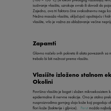
isušivanje vlasišta, uzrokuje svrab ili dovodi do poj
Zajedno, ova tri faktora čine svakodnevnu negu kos
Nežna masaža vlasišta, uključujući opuštajuću i hid
vlasište, vrlo je važna za ublažavanje većine neprij
Zapamti
Glavno načelo svih pokreta ili alata povezanih sa 
trebalo bi biti nežnost prema vlasištu.
Vlasište izloženo stalnom 
Okolini
Površina vlasišta je bogat i složen mikroekosistem
epidermalne ili nervne reakcije. Ona je stalno pr
nusproizvodima gornjeg sloja kože koji pogoduju obi
flori kože (bakterije i gljivice).
Perut
možda najbolj