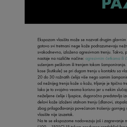
PA
Ekspozom vlasišta može se nazvati drugim glavnim 
gotovo svi tretmani nege kože podrazumevaju nežnos
svakodnevno, izloženo agresivnom trenju. Takvo, p
nastaje na različite načine:
agresivnim četkama ili 
sušenjem peškirom ili trenjem tokom šamponiranja. S
kose (kutikule) se pri dugom trenju u kontaktu sa vla
20 do 30 rožnatih ćelija više nego samim šamponir
od nežnijeg trenja kože o kožu, trljanje je tipično tr
Iako je to svojstvo veoma korisno jer u nekim slučaj
neželjene ćelije i ljuspice, dugoročno predstavlja 
delovi kože izloženi stalnom trenju (dlanovi, stopala
zbog prilagođavanja povećanom trošenju gornjeg sl
vlasište nije izuzetak.
Na te se ekspozome nadovezuju još i zagrevanje 
(100 – 150°C) (ili tokom predugog razdoblja) feno