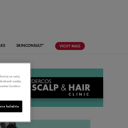
LKS
SKIN
CONSULT
AI
VICHY
MAG
aobraćaj na našoj
društvenih medija.
SCALP
&
HAIR
artneri koristimo
CLINIC
 sve kolačiće