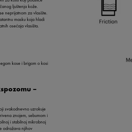
ačanog ljuštenja kože.
e neprijatnom za vlasište.
ratantnu masku koja hladi
atnih osećaja vlasišta.
negom kose i brigom o kosi
ekspozomu –
 koji svakodnevno uzrokuje
ekrivena znojem, sebumom i
lnoj i stabilnoj mikrobnoj
e odražava njihov