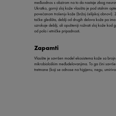
međuodnos s obzirom na to da nastaje zbog neura
Ukratko, gornji sloj kože vlasišta je pod stalnim o
povećanom trošenju kože (bržoj ćelijskoj obnovi). Z
tačke gledišta, deblji od drugih delova kože pa ima 
uzrokuje deblji, ali opušteniji rožnati sloj kože ko
od pola i etničke pripadnosti.
Zapamti
Vlasište je savršen model ekosistema kože sa brojni
mikrobiološkim međudelovanjima. To ga čini savrš
tretmane (koji se odnose na higijenu, negu, umirivan