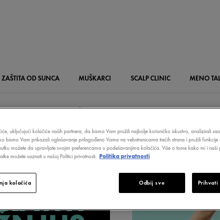
ZAŠTITA OD SUNCA
MUŠKARCI
SCALP
CLINIC
MENO
TA
JA VLASIŠTA - NA ŠTA OBRATITI PAŽNJU?
iće, uključujući kolačiće naših partnera, da bismo Vam pružili najbolje korisničko iskustvo, analizirali s
ITACIJA
ako bismo Vam prikazali oglašavanje prilagođeno Vama na vebstranicama trećih strana i pružili funkcije 
nutku možete da upravljate svojim preferencama u podešavanjima kolačića. Više o tome kako mi i naši p
tke možete saznati u našoj Politici privatnosti.
Politika privatnosti
TA
- NA
ja kolačića
Odbij sve
Prihvati
RATITI