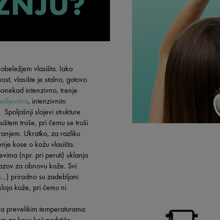
ŽNJU?
obeležjem vlasišta. Iako
t, vlasište je stalno, gotovo
onekad intenzivno, trenje
češljevima
, intenzivnim
poljašnji slojevi strukture
sištem troše, pri čemu se troši
anjem. Ukratko, za razliku
enje kose o kožu vlasišta.
evima (npr. pri peruti) uklanja
izazov za obnovu kože. Svi
...) prirodno su zadebljani
oja kože, pri čemu ni
na prevelikim temperaturama
m za kosu koji podstiče