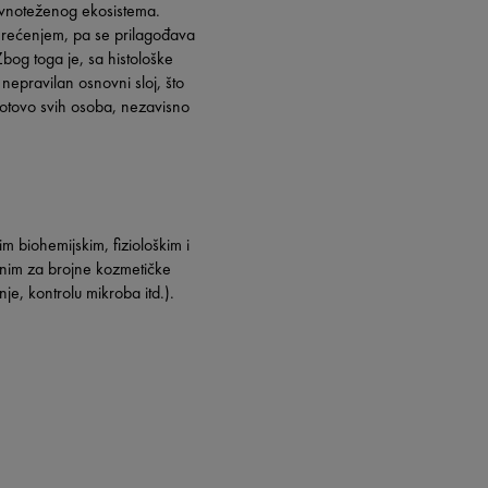
vnoteženog ekosistema.
pterećenjem, pa se prilagođava
bog toga je, sa histološke
nepravilan osnovni sloj, što
d gotovo svih osoba, nezavisno
m biohemijskim, fiziološkim i
enim za brojne kozmetičke
je, kontrolu mikroba itd.).