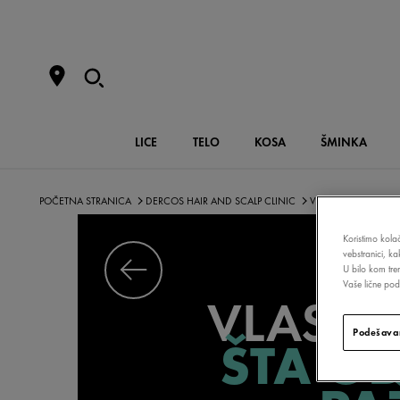
LICE
TELO
KOSA
ŠMINKA
POČETNA STRANICA
DERCOS HAIR AND SCALP CLINIC
VLASIŠTU
IRITACI
Koristimo kolač
IR
vebstranici, k
U bilo kom tre
Vaše lične poda
VLASIŠ
Podešavan
ŠTA OB