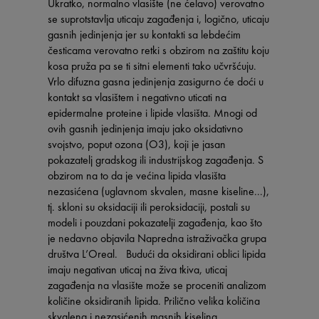
Ukratko, normalno vlasište (ne ćelavo) verovatno
se suprotstavlja uticaju zagađenja i, logično, uticaju
gasnih jedinjenja jer su kontakti sa lebdećim
česticama verovatno retki s obzirom na zaštitu koju
kosa pruža pa se ti sitni elementi tako učvršćuju.
Vrlo difuzna gasna jedinjenja zasigurno će doći u
kontakt sa vlasištem i negativno uticati na
epidermalne proteine i lipide vlasišta. Mnogi od
ovih gasnih jedinjenja imaju jako oksidativno
svojstvo, poput ozona (O3), koji je jasan
pokazatelj gradskog ili industrijskog zagađenja. S
obzirom na to da je većina lipida vlasišta
nezasićena (uglavnom skvalen, masne kiseline...),
tj. skloni su oksidaciji ili peroksidaciji, postali su
modeli i pouzdani pokazatelji zagađenja, kao što
je nedavno objavila Napredna istraživačka grupa
društva L’Oreal. Budući da oksidirani oblici lipida
imaju negativan uticaj na živa tkiva, uticaj
zagađenja na vlasište može se proceniti analizom
količine oksidiranih lipida. Prilično velika količina
skvalena i nezasićenih masnih kiselina