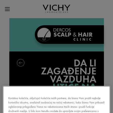
SCALP
&
HAIR
CLINIC
DA LI
ZAGAĐENJE
VAZDUHA
UTIČE NA
VLASIŠTE?
Koristimo kolačiće, uključujući kolačiće naših partnera, da bismo Vam pružili najbolje
korisničko iskustvo, analizirali saobraćaj na našoj vebstranici, kako bismo Vam prikazali
oglašavanje prilagođeno Vama na vebstranicama trećih strana i pružili funkcije
društvenih medija. U bilo kom trenutku možete da upravljate svojim preferencama u