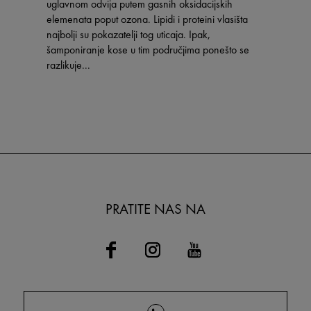
uglavnom odvija putem gasnih oksidacijskih
elemenata poput ozona. Lipidi i proteini vlasišta
najbolji su pokazatelji tog uticaja. Ipak,
šamponiranje kose u tim područjima ponešto se
razlikuje...
PRATITE NAS NA