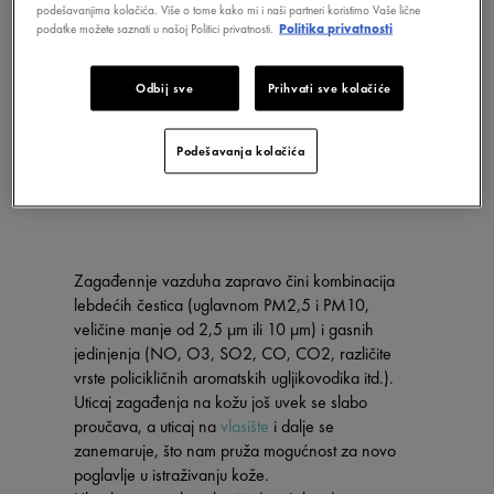
podešavanjima kolačića. Više o tome kako mi i naši partneri koristimo Vaše lične
podatke možete saznati u našoj Politici privatnosti.
Politika privatnosti
Odbij sve
Prihvati sve kolačiće
Podešavanja kolačića
Zagađennje vazduha zapravo čini kombinacija
lebdećih čestica (uglavnom PM2,5 i PM10,
veličine manje od 2,5 μm ili 10 μm) i gasnih
jedinjenja (NO, O3, SO2, CO, CO2, različite
vrste policikličnih aromatskih ugljikovodika itd.).
Uticaj zagađenja na kožu još uvek se slabo
proučava, a uticaj na
vlasište
i dalje se
zanemaruje, što nam pruža mogućnost za novo
poglavlje u istraživanju kože.