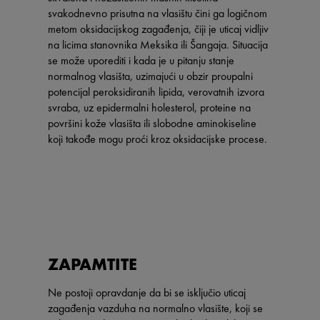
svakodnevno prisutna na vlasištu čini ga logičnom
metom oksidacijskog zagađenja, čiji je uticaj vidljiv
na licima stanovnika Meksika ili Šangaja. Situacija
se može uporediti i kada je u pitanju stanje
normalnog vlasišta, uzimajući u obzir proupalni
potencijal peroksidiranih lipida, verovatnih izvora
svraba, uz epidermalni holesterol, proteine na
površini kože vlasišta ili slobodne aminokiseline
koji takođe mogu proći kroz oksidacijske procese.
ZAPAMTITE
Ne postoji opravdanje da bi se isključio uticaj
zagađenja vazduha na normalno vlasište, koji se