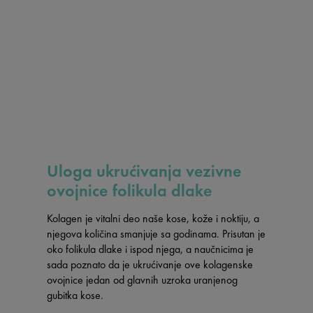
Uloga ukrućivanja vezivne
ovojnice folikula dlake
Kolagen je vitalni deo naše kose, kože i noktiju, a
njegova količina smanjuje sa godinama. Prisutan je
oko folikula dlake i ispod njega, a naučnicima je
sada poznato da je ukrućivanje ove kolagenske
ovojnice jedan od glavnih uzroka uranjenog
gubitka kose.