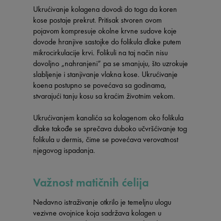
Ukrućivanje kolagena dovodi do toga da koren
kose postaje prekrut. Pritisak stvoren ovom
pojavom kompresuje okolne krvne sudove koje
dovode hranjive sastojke do folikula dlake putem
mikrocirkulacije krvi. Folikuli na taj način nisu
dovoljno „nahranjeni” pa se smanjuju, što uzrokuje
slabljenje i stanjivanje vlakna kose. Ukrućivanje
koena postupno se povećava sa godinama,
stvarajući tanju kosu sa kraćim životnim vekom.
Ukrućivanjem kanalića sa kolagenom oko folikula
dlake takođe se sprečava duboko učvršćivanje tog
folikula u dermis, čime se povećava verovatnost
njegovog ispadanja.
Važnost matičnih ćelija
Nedavno istraživanje otkrilo je temeljnu ulogu
vezivne ovojnice koja sadržava kolagen u