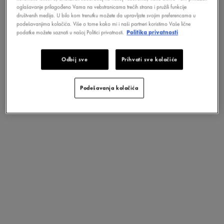
oglašavanje prilagođeno Vama na vebstranicama trećih strana i pružili funkcije
društvenih medija. U bilo kom trenutku možete da upravljate svojim preferencama u
podešavanjima kolačića. Više o tome kako mi i naši partneri koristimo Vaše lične
podatke možete saznati u našoj Politici privatnosti.
Politika privatnosti
Odbij sve
Prihvati sve kolačiće
Podešavanja kolačića