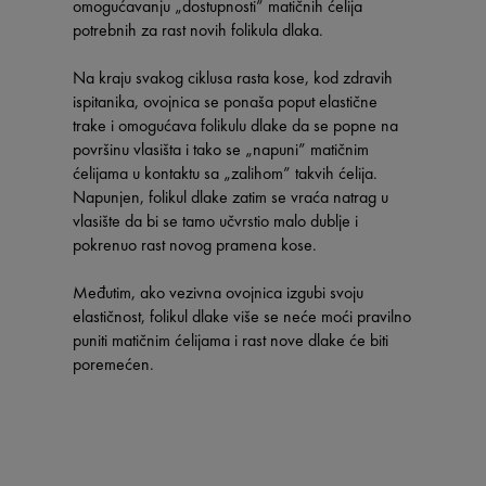
omogućavanju „dostupnosti” matičnih ćelija
potrebnih za rast novih folikula dlaka.
Na kraju svakog ciklusa rasta kose, kod zdravih
ispitanika, ovojnica se ponaša poput elastične
trake i omogućava folikulu dlake da se popne na
površinu vlasišta i tako se „napuni” matičnim
ćelijama u kontaktu sa „zalihom” takvih ćelija.
Napunjen, folikul dlake zatim se vraća natrag u
vlasište da bi se tamo učvrstio malo dublje i
pokrenuo rast novog pramena kose.
Međutim, ako vezivna ovojnica izgubi svoju
elastičnost, folikul dlake više se neće moći pravilno
puniti matičnim ćelijama i rast nove dlake će biti
poremećen.