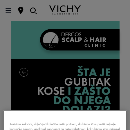
SCALP
&
HAIR
CLINIC
ŠTA JE
GUBITAK
KOSE
I ZAŠTO
DO NJEGA
DOLAZI?
Koristimo kolačiće, uključujući kolačiće naših partnera, da bismo Vam pružili najbolje
korisničko iskustvo, analizirali saobraćaj na našoj vebstranici, kako bismo Vam prikazali