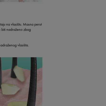
staju na vlasištu. Masna perut
 biti nadraženo zbog
nadraženog vlasišta.