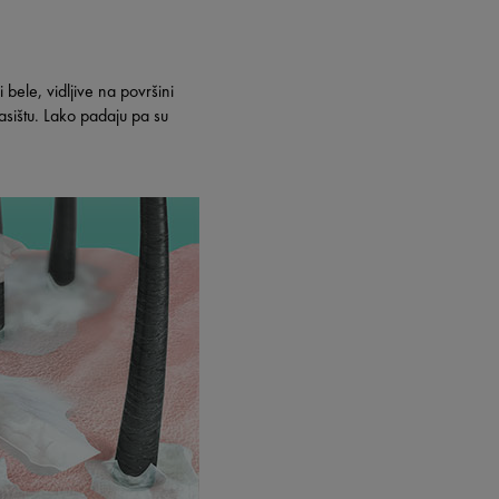
i bele, vidljive na površini
lasištu. Lako padaju pa su