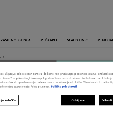
ZAŠTITA OD SUNCA
MUŠKARCI
SCALP
CLINIC
MENO
TA
UT?
PERUT?
iće, uključujući kolačiće naših partnera, da bismo Vam pružili najbolje korisničko iskustvo, analizirali s
ako bismo Vam prikazali oglašavanje prilagođeno Vama na vebstranicama trećih strana i pružili funkcije 
nutku možete da upravljate svojim preferencama u podešavanjima kolačića. Više o tome kako mi i naši p
tke možete saznati u našoj Politici privatnosti.
Politika privatnosti
ja kolačića
Odbij sve
Prihvati