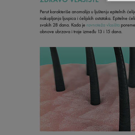
Perut karakteriše anomalija u ljuštenju epitelnih ćeli
nakupljanja ljuspica i ćelijskih ostataka. Epitelne će
svakih 28 dana. Kada je
ravnoteža vlasišta
poremeć
obnove ubrzava i traje između 13 i 15 dana.