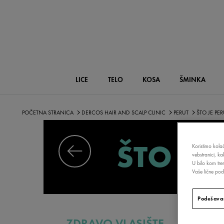
LICE
TELO
KOSA
ŠMINKA
POČETNA STRANICA
DERCOS HAIR AND SCALP CLINIC
PERUT
ŠTO JE PER
ŠTO JE
Koristimo kolač
vebstranici, k
U bilo kom tre
Vaše lične poda
Podešavan
ZDRAVO VLASIŠTE