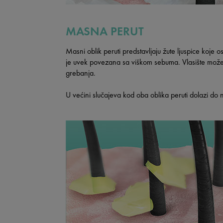
MASNA PERUT
Masni oblik peruti predstavljaju žute ljuspice koje o
je uvek povezana sa viškom sebuma. Vlasište može
grebanja.
U većini slučajeva kod oba oblika peruti dolazi do 