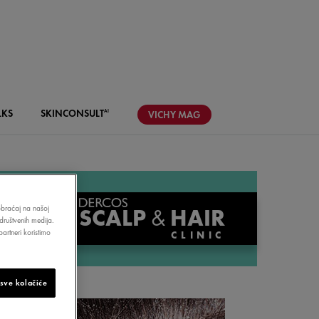
LKS
SKIN
CONSULT
AI
VICHY
MAG
aobraćaj na našoj
SCALP
&
HAIR
društvenih medija.
artneri koristimo
CLINIC
 sve kolačiće