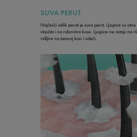
SUVA PERUT
Najčešći oblik peruti je suva perut. Ljuspice su sitne 
vlasišta i na rubovima kose. Ljuspice ne ostaju na v
vidljive na tamnoj kosi i odeći.