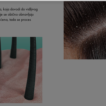
ja, koja dovodi do vidljivog
lije se obično obnavljaju
ena, tada se proces