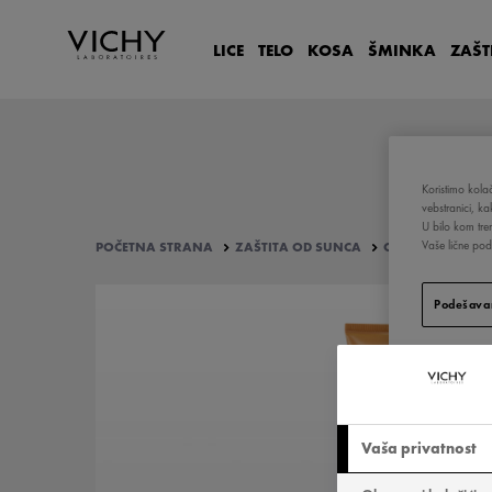
LICE
TELO
KOSA
ŠMINKA
ZAŠT
Koristimo kolač
vebstranici, k
U bilo kom tre
Vaše lične poda
POČETNA STRANA
ZAŠTITA OD SUNCA
CAPITAL SOLEIL
Podešavan
Vaša privatnost