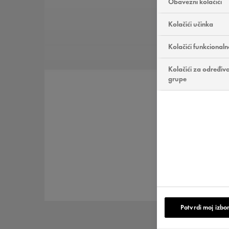
Obavezni kolačići
Kolačići učinka
Kolačići funkcionaln
Kolačići za određivan
grupe
Potvrdi moj izbo