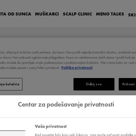
ITA OD SUNCA
MUŠKARCI
SCALP
CLINIC
MENO
TALKS
SK
iće, uključujući kolačiće naših partnera, da bismo Vam pružili najbolje korisničko iskustvo, analizirali s
ako bismo Vam prikazali oglašavanje prilagođeno Vama na vebstranicama trećih strana i pružili funkcije 
nutku možete da upravljate svojim preferencama u podešavanjima kolačića. Više o tome kako mi i naši p
tke možete saznati u našoj Politici privatnosti.
Politika privatnosti
MLEKO ZA TELO SPF 30 PORODIČNO PAKOVANJE
ja kolačića
Odbij sve
Prihvati
CAPITAL SOLEIL
Centar za podešavanje privatnosti
Mleko za te
pakovanje
Vaša privatnost
Kad posetite bilo koju veb lokaciju, ona može sačuvati podatke u 