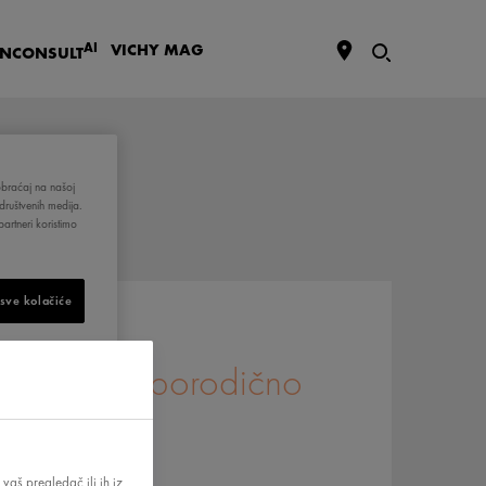
AI
VICHY
MAG
IN
CONSULT
aobraćaj na našoj
društvenih medija.
artneri koristimo
 sve kolačiće
lo SPF 30 porodično
vaš pregledač ili ih iz