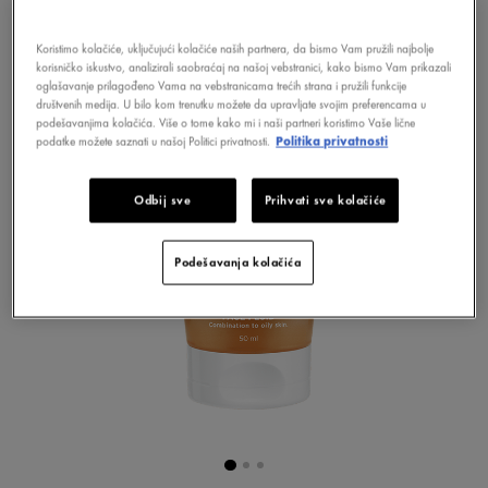
Koristimo kolačiće, uključujući kolačiće naših partnera, da bismo Vam pružili najbolje
korisničko iskustvo, analizirali saobraćaj na našoj vebstranici, kako bismo Vam prikazali
oglašavanje prilagođeno Vama na vebstranicama trećih strana i pružili funkcije
društvenih medija. U bilo kom trenutku možete da upravljate svojim preferencama u
podešavanjima kolačića. Više o tome kako mi i naši partneri koristimo Vaše lične
podatke možete saznati u našoj Politici privatnosti.
Politika privatnosti
Odbij sve
Prihvati sve kolačiće
Podešavanja kolačića