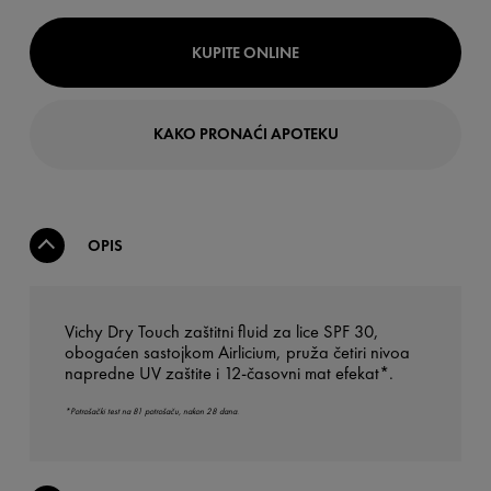
KUPITE ONLINE
KAKO PRONAĆI APOTEKU
OPIS
Vichy Dry Touch zaštitni fluid za lice SPF 30,
obogaćen sastojkom Airlicium, pruža četiri nivoa
napredne UV zaštite i 12-časovni mat efekat*.
*Potrošački test na 81 potrošaču, nakon 28 dana.