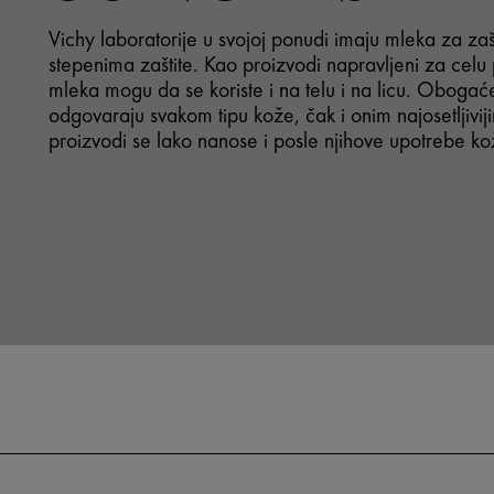
Vichy laboratorije u svojoj ponudi imaju mleka za zašt
stepenima zaštite. Kao proizvodi napravljeni za celu 
mleka mogu da se koriste i na telu i na licu. Oboga
odgovaraju svakom tipu kože, čak i onim najosetljivi
proizvodi se lako nanose i posle njihove upotrebe k