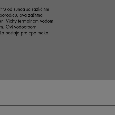
itu od sunca sa različitim
porodicu, ova zaštitna
ćeni Vichy termalnom vodom,
jim. Ovi vodootporni
oža postaje prelepo meka.