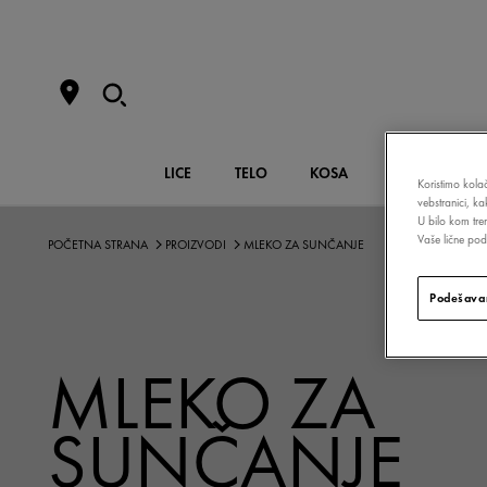
LICE
TELO
KOSA
ŠMINKA
Koristimo kolač
vebstranici, k
U bilo kom tre
Vaše lične poda
POČETNA STRANA
PROIZVODI
MLEKO ZA SUNČANJE
Podešavan
MLEKO ZA
SUNČANJE