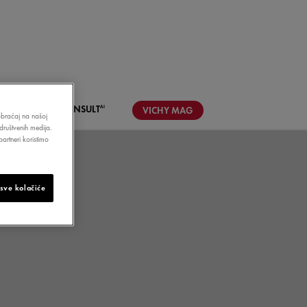
LKS
SKIN
CONSULT
AI
VICHY
MAG
aobraćaj na našoj
društvenih medija.
artneri koristimo
 sve kolačiće