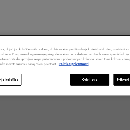
ZAŠTITA OD SUNCA
MUŠKARCI
SCALP
CLINIC
MENO
TA
iće, uključujući kolačiće naših partnera, da bismo Vam pružili najbolje korisničko iskustvo, analizirali s
ako bismo Vam prikazali oglašavanje prilagođeno Vama na vebstranicama trećih strana i pružili funkcije 
nutku možete da upravljate svojim preferencama u podešavanjima kolačića. Više o tome kako mi i naši p
tke možete saznati u našoj Politici privatnosti.
Politika privatnosti
ja kolačića
Odbij sve
Prihvati