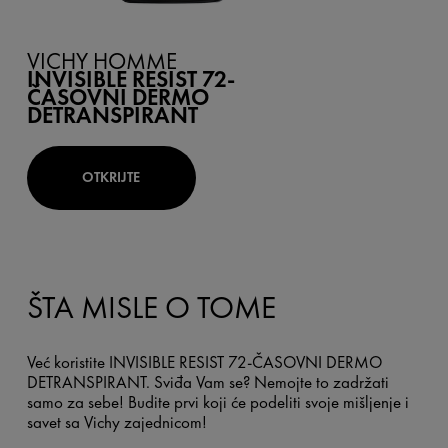
VICHY HOMME
INVISIBLE RESIST 72-
ČASOVNI DERMO
DETRANSPIRANT
OTKRIJTE
ŠTA MISLE O TOME
Već koristite INVISIBLE RESIST 72-ČASOVNI DERMO
DETRANSPIRANT. Sviđa Vam se? Nemojte to zadržati
samo za sebe! Budite prvi koji će podeliti svoje mišljenje i
savet sa Vichy zajednicom!