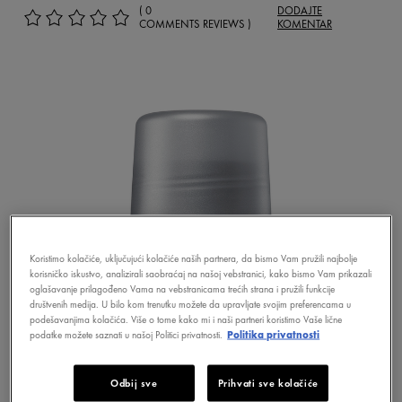
( 0
DODAJTE
COMMENTS REVIEWS )
KOMENTAR
Koristimo kolačiće, uključujući kolačiće naših partnera, da bismo Vam pružili najbolje
korisničko iskustvo, analizirali saobraćaj na našoj vebstranici, kako bismo Vam prikazali
oglašavanje prilagođeno Vama na vebstranicama trećih strana i pružili funkcije
društvenih medija. U bilo kom trenutku možete da upravljate svojim preferencama u
podešavanjima kolačića. Više o tome kako mi i naši partneri koristimo Vaše lične
podatke možete saznati u našoj Politici privatnosti.
Politika privatnosti
Odbij sve
Prihvati sve kolačiće