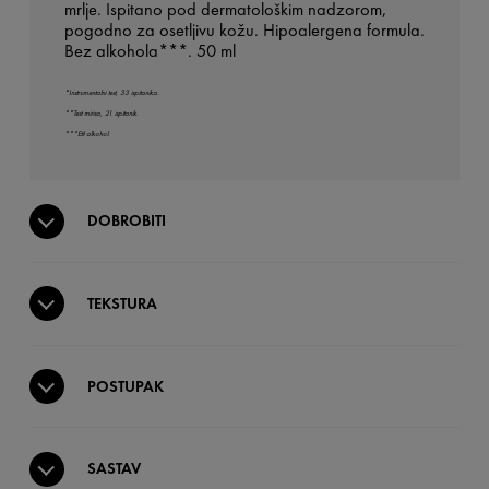
mrlje. Ispitano pod dermatološkim nadzorom,
pogodno za osetljivu kožu. Hipoalergena formula.
Bez alkohola***. 50 ml
*Instrumentalni test, 33 ispitanika.
**Test mirisa, 21 ispitanik.
***Etil alkohol.
DOBROBITI
TEKSTURA
POSTUPAK
SASTAV