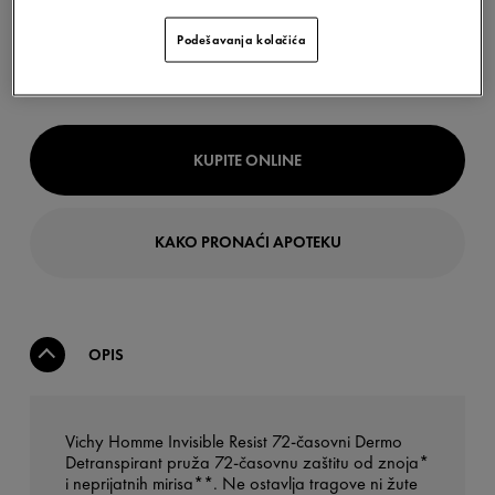
Podešavanja kolačića
KUPITE ONLINE
KAKO PRONAĆI APOTEKU
OPIS
Vichy Homme Invisible Resist 72-časovni Dermo
Detranspirant pruža 72-časovnu zaštitu od znoja*
i neprijatnih mirisa**. Ne ostavlja tragove ni žute