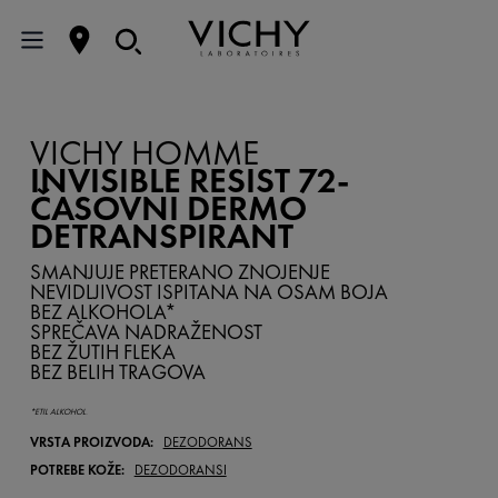
VICHY HOMME
INVISIBLE RESIST 72-
ČASOVNI DERMO
DETRANSPIRANT
SMANJUJE PRETERANO ZNOJENJE
NEVIDLJIVOST ISPITANA NA OSAM BOJA
BEZ ALKOHOLA*
SPREČAVA NADRAŽENOST
BEZ ŽUTIH FLEKA
BEZ BELIH TRAGOVA
*ETIL ALKOHOL.
VRSTA PROIZVODA:
DEZODORANS
POTREBE KOŽE:
DEZODORANSI