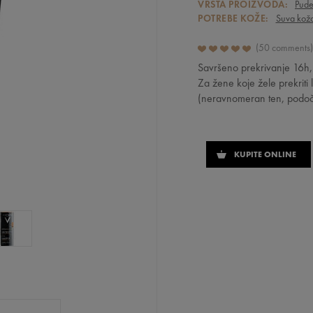
VRSTA PROIZVODA:
Pude
POTREBE KOŽE:
Suva kož
50 comments
Savršeno prekrivanje 16h,
Za žene koje žele prekriti
(neravnomeran ten, podočnja
KUPITE ONLINE