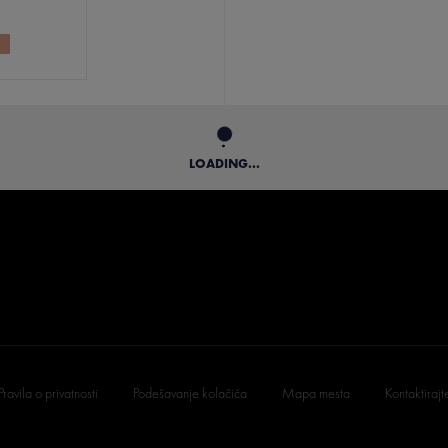
LOADING...
Pravila o privatnosti
Podešavanje kolačića
Mapa mesta
Kontaktirajt