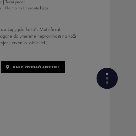
r
Tečni puder
a
Normalna I mešovita koža
 osećaj „gole kože”. Mat efekat.
 lagane do umerene nepravilnosti na koži
ci, crvenilo, ožiljci itd.).
KAKO PRONAĆI APOTEKU
TEČNI PUDER VISOKE MOĆI
PREKRIVANJA I VISOKE
TOLERANCIJE
KOJI SU AKTIVNI SASTOJCI
FORMULE