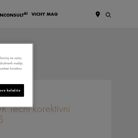
AI
VICHY
MAG
IN
CONSULT
aobraćaj na našoj
društvenih medija.
artneri koristimo
 sve kolačiće
Tečni korektivni
5