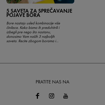
5 SAVETA ZA SPREČAVANJE
POJAVE BORA
Bore nastaju usled kombinacije više
činilaca. Kako bismo ih preduhitrili i
izbegli pre nego što nastanu,
donosimo Vam naših 5 najboljih
saveta. Recite zbogom borama i
pre nego što se pojave!
PRATITE NAS NA